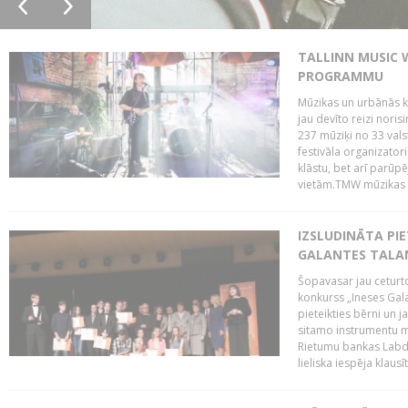
TALLINN MUSIC 
PROGRAMMU
Mūzikas un urbānās ku
jau devīto reizi norisi
237 mūziķi no 33 val
festivāla organizator
klāstu, bet arī parūp
vietām.TMW mūzikas 
IZSLUDINĀTA PIE
GALANTES TALA
Šopavasar jau ceturto
konkurss „Ineses Galan
pieteikties bērni un ja
sitamo instrumentu mā
Rietumu bankas Labda
lieliska iespēja klausīt