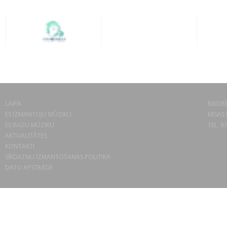
LAIPA
BIEDRĪ
ES IZMANTOJU MŪZIKU
MISAS 
ES RADU MŪZIKU
TEL. 6
AKTUALITĀTES
KONTAKTI
SĪKDATŅU IZMANTOŠANAS POLITIKA
DATU APSTRĀDE