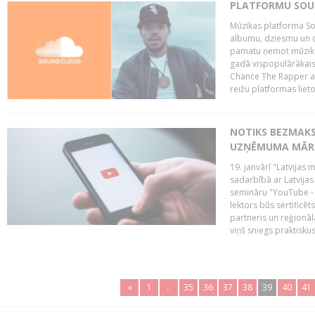
PLATFORMU SOUND
Mūzikas platforma So
albumu, dziesmu un c
pamatu ņemot mūzikas 
gadā vispopulārākais
Chance The Rapper ar
reižu platformas lietot
NOTIKS BEZMAKS
UZŅĒMUMA MĀRK
19. janvārī "Latvijas 
sadarbībā ar Latvijas
semināru "YouTube -
lektors būs sertific
partneris un reģionā
viņš sniegs praktisku
«
1
..
35
36
37
38
39
40
41