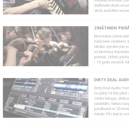
mūzikas festivāla „Da
dalībnieki divās vecum
skolu audzēkņi vecumā
ZINĀTNIEKI PIER
Monreālas Universitāt
nekā tiem cilvēkiem, k
labāku izpratni par p
uz ķermeņa impulsiem.
pianisti, čellisti, per
– 10 gadu vecumā. Kā.
DIRTY DEAL AUD
Dirty Deal Audio Tre
no plkst.18 līdz plkst
notiks lekcijas, disku
savādāks. Vakara turp
pasākumā ar 20 minūš
mūziķi. Pēc katras uzs