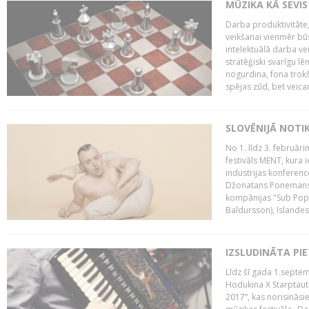
MŪZIKA KĀ SEVIS
Darba produktivitāte
veikšanai vienmēr būs
intelektuālā darba ve
stratēģiski svarīgu 
nogurdina, fona trok
spējas zūd, bet veic
SLOVĒNIJĀ NOTI
No 1. līdz 3. februār
festivāls MENT, kura i
industrijas konferenc
Džonatans Ponemans (
kompānijas "Sub Pop 
Baldursson), Islandes
IZSLUDINĀTA PI
Līdz šī gada 1.septem
Hodukina X Starptaut
2017”, kas norisināsi