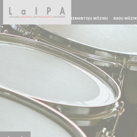
IZMANTOJU MŪZIKU
RADU MŪZIK