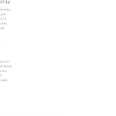
ĪTĀJI
linieku,
 par
2016.
nieks
rāk
skports"
bezmaksas
ināra
t”
laikā