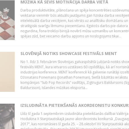
MŪZIKA KĀ SEVIS MOTIVĀCIJA DARBA VIETĀ
Darba produktivitāte, plānošana un spēja koncentrēties uzdevum
veikšanai vienmēr būs aktuāls jautājums gan fiziska darba veicējie
intelektuālā darba veicējiem, kas vērsts uz analītisku domāšanu un
stratēģiski svarīgu lēmumu pieņemšanu. Ilgstošs darbs pie datora
nogurdina, fona trokšņi birojā novērš mūsu uzmanību un koncent
spējas zūd, bet veicamo darbu apjoms un noslogojums tikai...
SLOVĒNIJĀ NOTIKS SHOWCASE FESTIVĀLS MENT
No 1. līdz 3. februārim Slovēnijas galvaspilsētā Ļubļanā notiks sh
festivāls MENT, kura ietvaros uzstāsies 60 izpildītāju, kā arī norisin
industrijas konference. MENT konferencē kā galvenie runātāji izcelt
Džonatans Ponemans (Jonathan Poneman), Sietlā bāzētās ierakstu
kompānijas "Sub Pop Records" vadītājs, Zigtrugurs Baldursons (Si
Baldursson), Islandes mūzikas eksporta...
IZSLUDINĀTA PIETEIKŠANĀS AKORDEONISTU KONKU
Līdz šī gada 1.septembrim izsludināta pieteikšanās dalībai Valērija
Hodukina X Starptautiskajā jauno akordeonistu konkursā „Daugavp
2017”, kas norisināsies šī gada 25. – 28.oktobrī XV Starptautiskā 