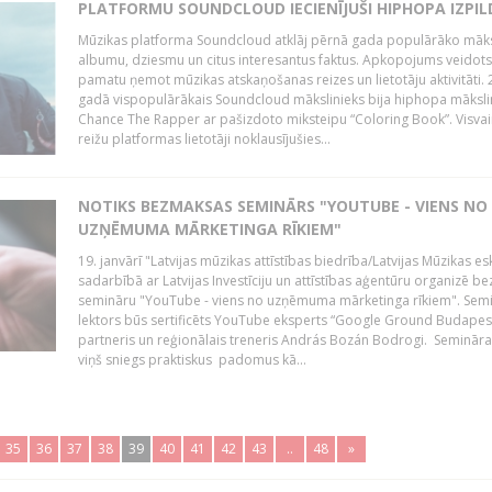
PLATFORMU SOUNDCLOUD IECIENĪJUŠI HIPHOPA IZPILD
Mūzikas platforma Soundcloud atklāj pērnā gada populārāko māks
albumu, dziesmu un citus interesantus faktus. Apkopojums veidots
pamatu ņemot mūzikas atskaņošanas reizes un lietotāju aktivitāti. 
gadā vispopulārākais Soundcloud mākslinieks bija hiphopa māksli
Chance The Rapper ar pašizdoto miksteipu “Coloring Book”. Visvai
reižu platformas lietotāji noklausījušies...
NOTIKS BEZMAKSAS SEMINĀRS "YOUTUBE - VIENS NO
UZŅĒMUMA MĀRKETINGA RĪKIEM"
19. janvārī "Latvijas mūzikas attīstības biedrība/Latvijas Mūzikas e
sadarbībā ar Latvijas Investīciju un attīstības aģentūru organizē 
semināru "YouTube - viens no uzņēmuma mārketinga rīkiem". Sem
lektors būs sertificēts YouTube eksperts “Google Ground Budapes
partneris un reģionālais treneris András Bozán Bodrogi. Semināra 
viņš sniegs praktiskus padomus kā...
35
36
37
38
39
40
41
42
43
..
48
»