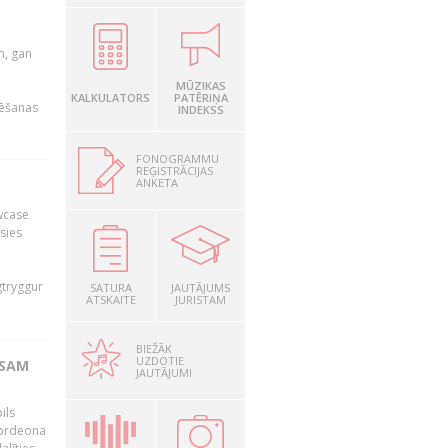
u
m, gan
MŪZIKAS
KALKULATORS
PATĒRIŅA
rēšanas
INDEKSS
FONOGRAMMU
REĢISTRĀCIJAS
ANKETA
owcase
āsies
i
gtryggur
SATURA
JAUTĀJUMS
ATSKAITE
JURISTAM
BIEŽĀK
UZDOTIE
RSAM
JAUTĀJUMI
ils
akordeona