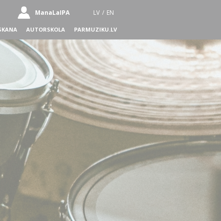
ManaLaIPA
LV
/
EN
SKANA
AUTORSKOLA
PARMUZIKU.LV