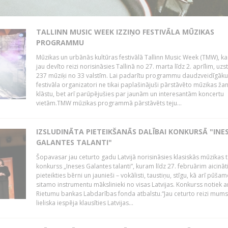
TALLINN MUSIC WEEK IZZIŅO FESTIVĀLA MŪZIKAS
PROGRAMMU
Mūzikas un urbānās kultūras festivālā Tallinn Music Week (TMW), k
jau devīto reizi norisināsies Tallinā no 27. marta līdz 2. aprīlim, uzs
237 mūziķi no 33 valstīm. Lai padarītu programmu daudzveidīgāku
festivāla organizatori ne tikai paplašinājuši pārstāvēto mūzikas ža
klāstu, bet arī parūpējušies par jaunām un interesantām koncertu
vietām.TMW mūzikas programmā pārstāvēts teju...
IZSLUDINĀTA PIETEIKŠANĀS DALĪBAI KONKURSĀ "INE
GALANTES TALANTI"
Šopavasar jau ceturto gadu Latvijā norisināsies klasiskās mūzikas t
konkurss „Ineses Galantes talanti”, kuram līdz 27. februārim aicināt
pieteikties bērni un jaunieši – vokālisti, taustiņu, stīgu, kā arī pūša
sitamo instrumentu mākslinieki no visas Latvijas. Konkurss notiek a
Rietumu bankas Labdarības fonda atbalstu.“Jau ceturto reizi mum
lieliska iespēja klausīties Latvijas...