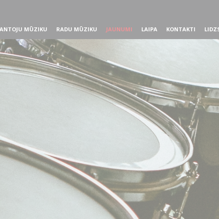
ANTOJU MŪZIKU
RADU MŪZIKU
JAUNUMI
LAIPA
KONTAKTI
LIDZ