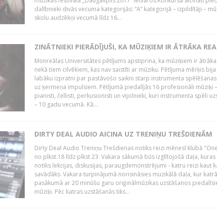
mūzikas festivāla „Daugavpils 2017” ietvaros.Konkursā aicināti pied
dalībnieki divās vecuma kategorijās: “A” kategorijā – izpildītāji – mū
skolu audzēkņi vecumā līdz 16...
ZINĀTNIEKI PIERĀDĪJUŠI, KA MŪZIĶIEM IR ĀTRĀKA REA
Monreālas Universitātes pētījums apstiprina, ka mūziķiem ir ātrāka
nekā tiem cilvēkiem, kas nav saistīti ar mūziku. Pētījuma mērķis bija
labāku izpratni par pastāvošo saikni starp instrumenta spēlēšanas
uz ķermeņa impulsiem. Pētījumā piedalījās 16 profesionāli mūziķi 
pianisti, čellisti, perkusionisti un vijolnieki, kuri instrumenta spēli u
– 10 gadu vecumā. Kā...
DIRTY DEAL AUDIO AICINA UZ TRENIŅU TREŠDIENĀM
Dirty Deal Audio Treniņu Trešdienas notiks reizi mēnesī klubā "O
no plkst.18 līdz plkst 23. Vakara sākumā būs izglītojošā daļa, kuras
notiks lekcijas, diskusijas, paraugdemonstrējumi - katru reizi kaut k
savādāks. Vakara turpinājumā norisināsies muzikālā daļa, kur katr
pasākumā ar 20 minūšu garu oriģinālmūzikas uzstāšanos piedalīsi
mūziķi. Pēc katras uzstāšanās tiks...