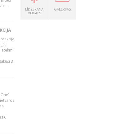
alīties
zikas
LĪDZSKAŅA
GALERIJAS
VEIKALS
KCIJA
 reakcija
 gūt
 ietekmi
–
zsākuši 3
neOne"
 ietvaros
as
ā
es 6