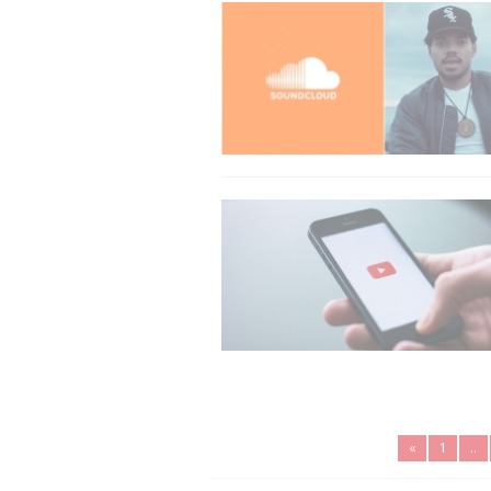
«
1
..