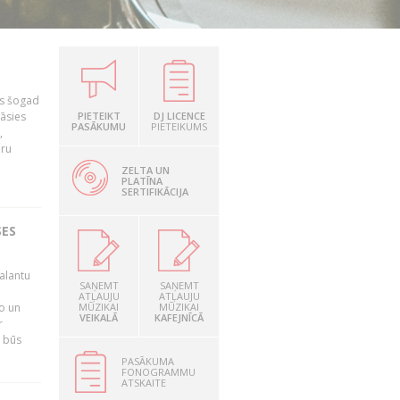
as šogad
tāsies
PIETEIKT
DJ LICENCE
PASĀKUMU
PIETEIKUMS
,
nru
ZELTA UN
PLATĪNA
SERTIFIKĀCIJA
SES
alantu
SAŅEMT
SAŅEMT
i
ATĻAUJU
ATĻAUJU
mo un
MŪZIKAI
MŪZIKAI
VEIKALĀ
KAFEJNĪCĀ
r
s būs
PASĀKUMA
FONOGRAMMU
ATSKAITE