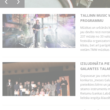
TALLINN MUSIC 
PROGRAMMU
Mūzikas un urbānās ku
jau devīto reizi norisi
237 mūziķi no 33 val
festivāla organizator
klāstu, bet arī parūp
vietām.TMW mūzikas 
IZSLUDINĀTA PIE
GALANTES TALA
Šopavasar jau ceturto
konkurss „Ineses Galan
pieteikties bērni un ja
sitamo instrumentu mā
Rietumu bankas Labda
lieliska iespēja klausīt