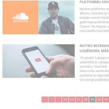
PLATFORMU SOUND
Mūzikas platforma So
albumu, dziesmu un c
pamatu ņemot mūzikas 
gadā vispopulārākais
Chance The Rapper ar
reižu platformas lietot
NOTIKS BEZMAKS
UZŅĒMUMA MĀRK
19. janvārī "Latvijas 
sadarbībā ar Latvijas
semināru "YouTube -
lektors būs sertific
partneris un reģionā
viņš sniegs praktisku
«
1
..
35
36
37
38
39
40
41