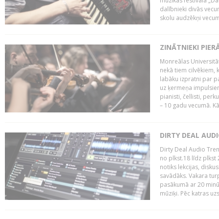
mūzikas festivāla „Da
dalībnieki divās vecum
skolu audzēkņi vecumā
ZINĀTNIEKI PIER
Monreālas Universitāt
nekā tiem cilvēkiem, k
labāku izpratni par p
uz ķermeņa impulsiem.
pianisti, čellisti, per
– 10 gadu vecumā. Kā.
DIRTY DEAL AUD
Dirty Deal Audio Tre
no plkst.18 līdz plkst
notiks lekcijas, disku
savādāks. Vakara turp
pasākumā ar 20 minūš
mūziķi. Pēc katras uzs