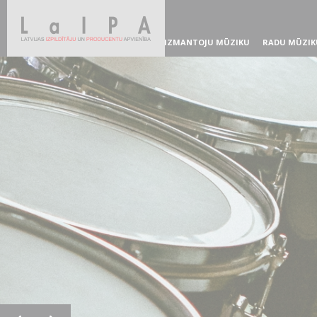
IZMANTOJU MŪZIKU
RADU MŪZIK