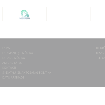
LAIPA
BIEDRĪ
ES IZMANTOJU MŪZIKU
MISAS 
ES RADU MŪZIKU
TEL. 6
AKTUALITĀTES
KONTAKTI
SĪKDATŅU IZMANTOŠANAS POLITIKA
DATU APSTRĀDE