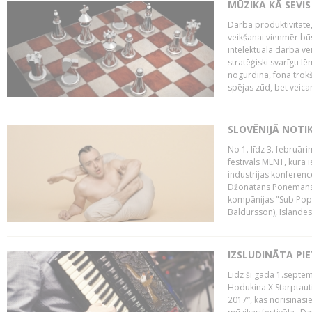
MŪZIKA KĀ SEVIS
Darba produktivitāte
veikšanai vienmēr būs
intelektuālā darba ve
stratēģiski svarīgu 
nogurdina, fona trok
spējas zūd, bet veic
SLOVĒNIJĀ NOTI
No 1. līdz 3. februār
festivāls MENT, kura i
industrijas konferenc
Džonatans Ponemans (
kompānijas "Sub Pop 
Baldursson), Islandes
IZSLUDINĀTA PI
Līdz šī gada 1.septem
Hodukina X Starptaut
2017”, kas norisināsi