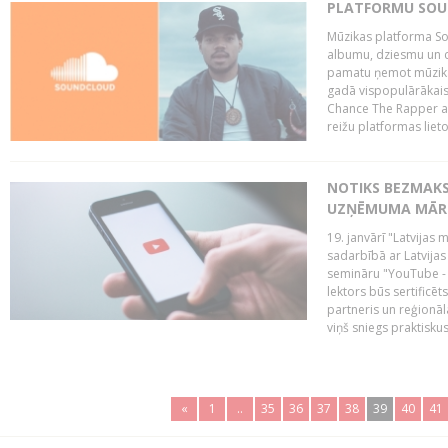
PLATFORMU SOUND
Mūzikas platforma So
albumu, dziesmu un c
pamatu ņemot mūzikas 
gadā vispopulārākais
Chance The Rapper ar
reižu platformas lietot
NOTIKS BEZMAKS
UZŅĒMUMA MĀRK
19. janvārī "Latvijas 
sadarbībā ar Latvijas
semināru "YouTube -
lektors būs sertific
partneris un reģionā
viņš sniegs praktisku
«
1
..
35
36
37
38
39
40
41