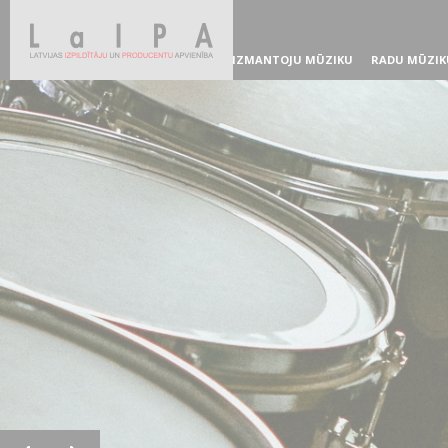
IZMANTOJU MŪZIKU
RADU MŪZIK