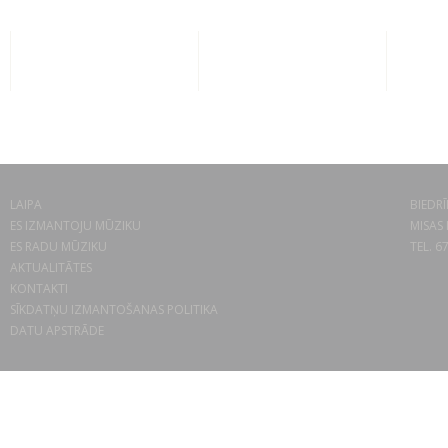
LAIPA
BIEDRĪ
ES IZMANTOJU MŪZIKU
MISAS 
ES RADU MŪZIKU
TEL. 6
AKTUALITĀTES
KONTAKTI
SĪKDATŅU IZMANTOŠANAS POLITIKA
DATU APSTRĀDE