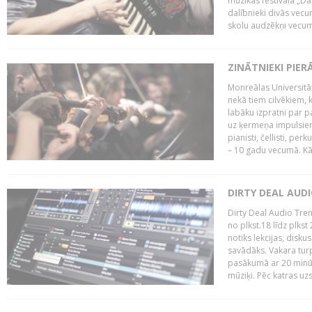
mūzikas festivāla „Da
dalībnieki divās vecum
skolu audzēkņi vecumā
ZINĀTNIEKI PIER
Monreālas Universitāt
nekā tiem cilvēkiem, k
labāku izpratni par p
uz ķermeņa impulsiem.
pianisti, čellisti, per
– 10 gadu vecumā. Kā.
DIRTY DEAL AUD
Dirty Deal Audio Tre
no plkst.18 līdz plkst
notiks lekcijas, disku
savādāks. Vakara turp
pasākumā ar 20 minūš
mūziķi. Pēc katras uzs