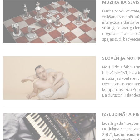
MŪZIKA KĀ SEVIS
Darba produktivitāte
veikšanai vienmēr būs
intelektuālā darba ve
stratēģiski svarīgu 
nogurdina, fona trok
spējas zūd, bet veic
SLOVĒNIJĀ NOTI
No 1. līdz 3. februār
festivāls MENT, kura i
industrijas konferenc
Džonatans Ponemans (
kompānijas "Sub Pop 
Baldursson), Islandes
IZSLUDINĀTA PI
Līdz šī gada 1.septem
Hodukina X Starptaut
2017”, kas norisināsi