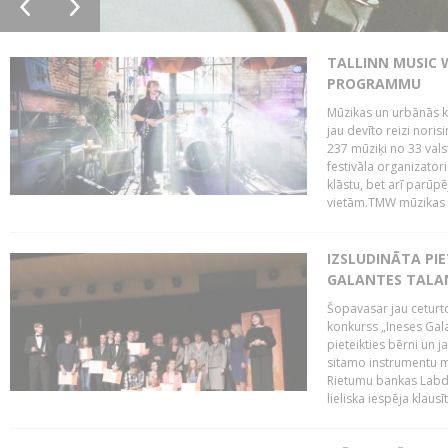
TALLINN MUSIC 
PROGRAMMU
Mūzikas un urbānās ku
jau devīto reizi norisi
237 mūziķi no 33 val
festivāla organizator
klāstu, bet arī parūp
vietām.TMW mūzikas 
IZSLUDINĀTA PIE
GALANTES TALA
Šopavasar jau ceturto
konkurss „Ineses Galan
pieteikties bērni un ja
sitamo instrumentu mā
Rietumu bankas Labda
lieliska iespēja klausīt