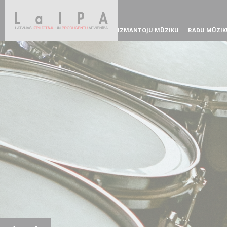
IZMANTOJU MŪZIKU
RADU MŪZIK