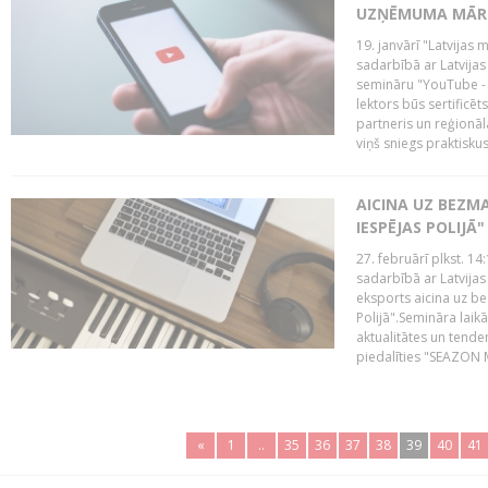
UZŅĒMUMA MĀRK
19. janvārī "Latvijas 
sadarbībā ar Latvijas
semināru "YouTube -
lektors būs sertific
partneris un reģionā
viņš sniegs praktisku
AICINA UZ BEZM
IESPĒJAS POLIJĀ"
27. februārī plkst. 14:
sadarbībā ar Latvijas
eksports aicina uz b
Polijā".Semināra laik
aktualitātes un tende
piedalīties "SEAZON M
«
1
..
35
36
37
38
39
40
41