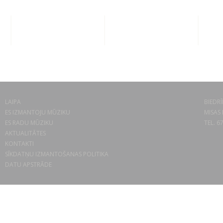
LAIPA
BIEDRĪ
ES IZMANTOJU MŪZIKU
MISAS 
ES RADU MŪZIKU
TEL. 6
AKTUALITĀTES
KONTAKTI
SĪKDATŅU IZMANTOŠANAS POLITIKA
DATU APSTRĀDE