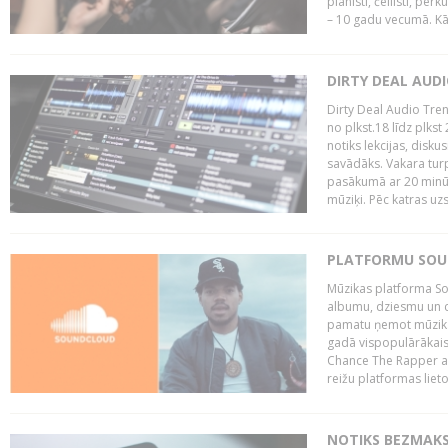
pianisti, čellisti, per
– 10 gadu vecumā. Kā.
DIRTY DEAL AUD
Dirty Deal Audio Tre
no plkst.18 līdz plkst
notiks lekcijas, disku
savādāks. Vakara turp
pasākumā ar 20 minūš
mūziķi. Pēc katras uzs
PLATFORMU SOUND
Mūzikas platforma So
albumu, dziesmu un c
pamatu ņemot mūzikas 
gadā vispopulārākais
Chance The Rapper ar
reižu platformas lietot
NOTIKS BEZMAKS