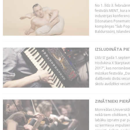
No 1. līdz 3. februār
festivāls MENT, kura i
industrijas konferenc
Džonatans Ponemans (
kompānijas "Sub Pop 
Baldursson), Islandes
IZSLUDINĀTA PI
Līdz šī gada 1.septem
Hodukina X Starptaut
2017”, kas norisināsi
mūzikas festivāla „Da
dalībnieki divās vecum
skolu audzēkņi vecumā
ZINĀTNIEKI PIER
Monreālas Universitāt
nekā tiem cilvēkiem, k
labāku izpratni par p
uz ķermeņa impulsiem.