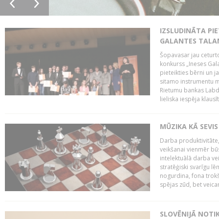
IZSLUDINĀTA PIE
GALANTES TALA
Šopavasar jau ceturto
konkurss „Ineses Galan
pieteikties bērni un ja
sitamo instrumentu mā
Rietumu bankas Labda
lieliska iespēja klausīt
MŪZIKA KĀ SEVIS
Darba produktivitāte
veikšanai vienmēr būs
intelektuālā darba ve
stratēģiski svarīgu 
nogurdina, fona trok
spējas zūd, bet veic
SLOVĒNIJĀ NOTI