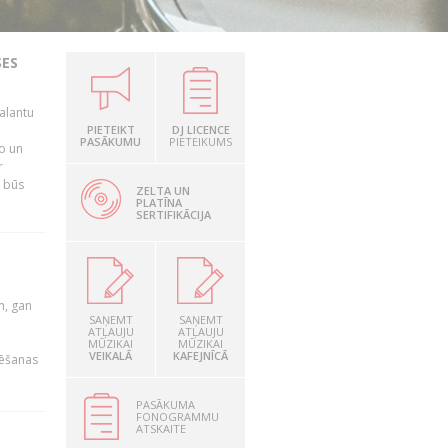
SES
alantu
i
PIETEIKT
DJ LICENCE
PASĀKUMU
PIETEIKUMS
mo un
r
s būs
ZELTA UN
PLATĪNA
SERTIFIKĀCIJA
u
m, gan
SAŅEMT
SAŅEMT
ATĻAUJU
ATĻAUJU
MŪZIKAI
MŪZIKAI
VEIKALĀ
KAFEJNĪCĀ
rēšanas
PASĀKUMA
FONOGRAMMU
ATSKAITE