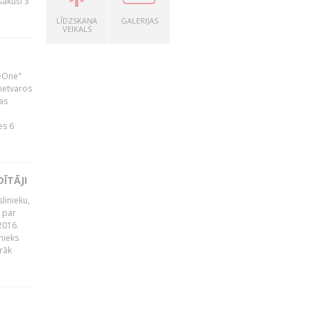
zsākuši 3
LĪDZSKAŅA
GALERIJAS
VEIKALS
neOne"
 ietvaros
as
ā
es 6
ĪTĀJI
linieku,
 par
2016.
nieks
rāk