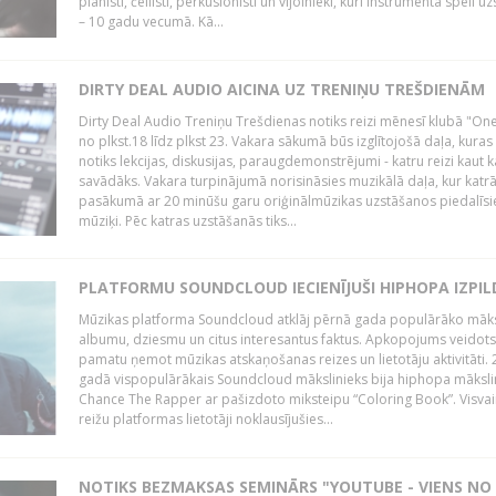
pianisti, čellisti, perkusionisti un vijolnieki, kuri instrumenta spēli u
– 10 gadu vecumā. Kā...
DIRTY DEAL AUDIO AICINA UZ TRENIŅU TREŠDIENĀM
Dirty Deal Audio Treniņu Trešdienas notiks reizi mēnesī klubā "O
no plkst.18 līdz plkst 23. Vakara sākumā būs izglītojošā daļa, kuras
notiks lekcijas, diskusijas, paraugdemonstrējumi - katru reizi kaut k
savādāks. Vakara turpinājumā norisināsies muzikālā daļa, kur katr
pasākumā ar 20 minūšu garu oriģinālmūzikas uzstāšanos piedalīsi
mūziķi. Pēc katras uzstāšanās tiks...
PLATFORMU SOUNDCLOUD IECIENĪJUŠI HIPHOPA IZPILD
Mūzikas platforma Soundcloud atklāj pērnā gada populārāko māks
albumu, dziesmu un citus interesantus faktus. Apkopojums veidots
pamatu ņemot mūzikas atskaņošanas reizes un lietotāju aktivitāti. 
gadā vispopulārākais Soundcloud mākslinieks bija hiphopa māksli
Chance The Rapper ar pašizdoto miksteipu “Coloring Book”. Visvai
reižu platformas lietotāji noklausījušies...
NOTIKS BEZMAKSAS SEMINĀRS "YOUTUBE - VIENS NO