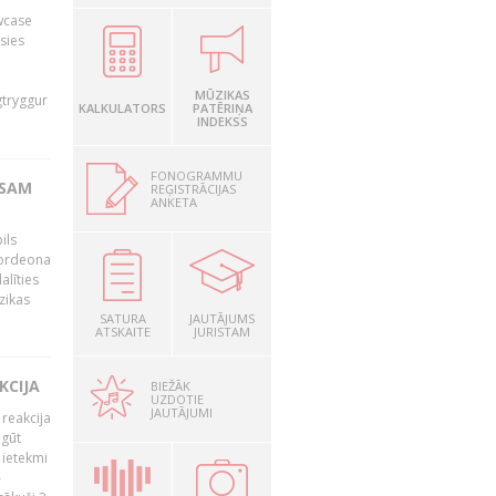
owcase
āsies
i
MŪZIKAS
gtryggur
KALKULATORS
PATĒRIŅA
INDEKSS
FONOGRAMMU
RSAM
REĢISTRĀCIJAS
ANKETA
ils
akordeona
alīties
zikas
SATURA
JAUTĀJUMS
ATSKAITE
JURISTAM
KCIJA
BIEŽĀK
UZDOTIE
JAUTĀJUMI
 reakcija
 gūt
 ietekmi
–