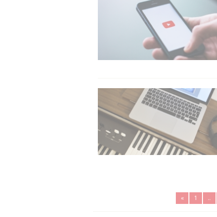
«
1
..