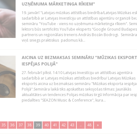
UZŅĒMUMA MĀRKETINGA RĪKIEM"
19. janvārī "Latvijas mūzikas attīstības biedrība/Latvijas Mūzikas e
sadarbībā ar Latvijas Investīciju un attīstības aģentūru organizē 
semināru "YouTube - viens no uzņēmuma mārketinga rīkiem". Sem
lektors būs sertificēts YouTube eksperts “Google Ground Budapes
partneris un reģionālais treneris András Bozán Bodrogi. Semināra 
viņš sniegs praktiskus padomus kā...
AICINA UZ BEZMAKSAS SEMINĀRU "MŪZIKAS EKSPOR
IESPĒJAS POLIJĀ"
27. februārī plkst. 14:10 Latvijas Investīciju un attīstības aģentūra
sadarbībā ar Latvijas mūzikas attīstības biedrību/ Latvijas Mūzikas
eksports aicina uz bezmaksas semināru "Mūzikas eksporta iespēja
Polijā".Semināra laikā tiks apskatītas sekojošas tēmas: Jaunākās
aktualitātes un tendences Polijas mūzikas tirgū Informācija par ies
piedalīties "SEAZON Music & Conference", kura...
35
36
37
38
39
40
41
42
43
..
48
»