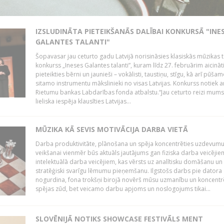
IZSLUDINĀTA PIETEIKŠANĀS DALĪBAI KONKURSĀ "INE
GALANTES TALANTI"
Šopavasar jau ceturto gadu Latvijā norisināsies klasiskās mūzikas t
konkurss „Ineses Galantes talanti”, kuram līdz 27. februārim aicināt
pieteikties bērni un jaunieši – vokālisti, taustiņu, stīgu, kā arī pūša
sitamo instrumentu mākslinieki no visas Latvijas. Konkurss notiek a
Rietumu bankas Labdarības fonda atbalstu.“Jau ceturto reizi mum
lieliska iespēja klausīties Latvijas...
MŪZIKA KĀ SEVIS MOTIVĀCIJA DARBA VIETĀ
Darba produktivitāte, plānošana un spēja koncentrēties uzdevum
veikšanai vienmēr būs aktuāls jautājums gan fiziska darba veicējie
intelektuālā darba veicējiem, kas vērsts uz analītisku domāšanu un
stratēģiski svarīgu lēmumu pieņemšanu. Ilgstošs darbs pie datora
nogurdina, fona trokšņi birojā novērš mūsu uzmanību un koncent
spējas zūd, bet veicamo darbu apjoms un noslogojums tikai...
SLOVĒNIJĀ NOTIKS SHOWCASE FESTIVĀLS MENT