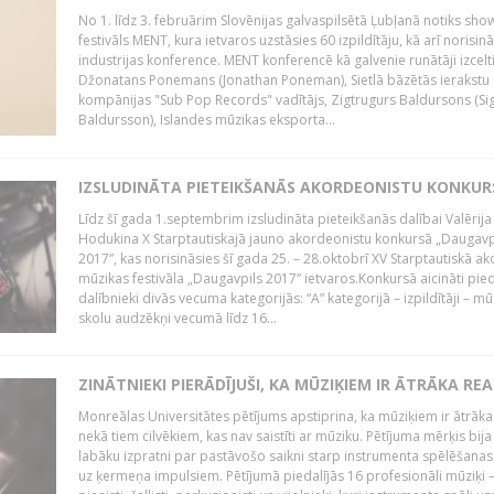
No 1. līdz 3. februārim Slovēnijas galvaspilsētā Ļubļanā notiks sh
festivāls MENT, kura ietvaros uzstāsies 60 izpildītāju, kā arī norisin
industrijas konference. MENT konferencē kā galvenie runātāji izcelt
Džonatans Ponemans (Jonathan Poneman), Sietlā bāzētās ierakstu
kompānijas "Sub Pop Records" vadītājs, Zigtrugurs Baldursons (Si
Baldursson), Islandes mūzikas eksporta...
IZSLUDINĀTA PIETEIKŠANĀS AKORDEONISTU KONKU
Līdz šī gada 1.septembrim izsludināta pieteikšanās dalībai Valērija
Hodukina X Starptautiskajā jauno akordeonistu konkursā „Daugavp
2017”, kas norisināsies šī gada 25. – 28.oktobrī XV Starptautiskā 
mūzikas festivāla „Daugavpils 2017” ietvaros.Konkursā aicināti pied
dalībnieki divās vecuma kategorijās: “A” kategorijā – izpildītāji – mū
skolu audzēkņi vecumā līdz 16...
ZINĀTNIEKI PIERĀDĪJUŠI, KA MŪZIĶIEM IR ĀTRĀKA REA
Monreālas Universitātes pētījums apstiprina, ka mūziķiem ir ātrāka
nekā tiem cilvēkiem, kas nav saistīti ar mūziku. Pētījuma mērķis bija
labāku izpratni par pastāvošo saikni starp instrumenta spēlēšanas
uz ķermeņa impulsiem. Pētījumā piedalījās 16 profesionāli mūziķi 