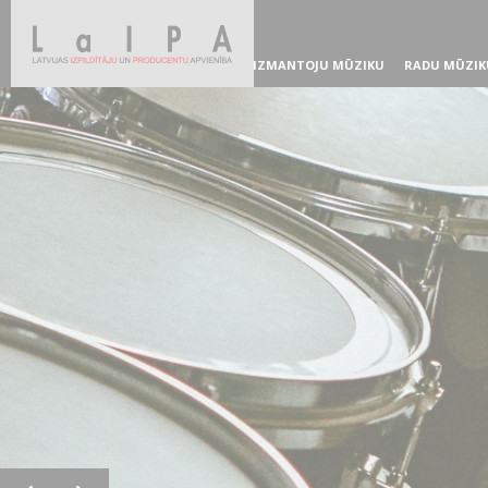
IZMANTOJU MŪZIKU
RADU MŪZIK