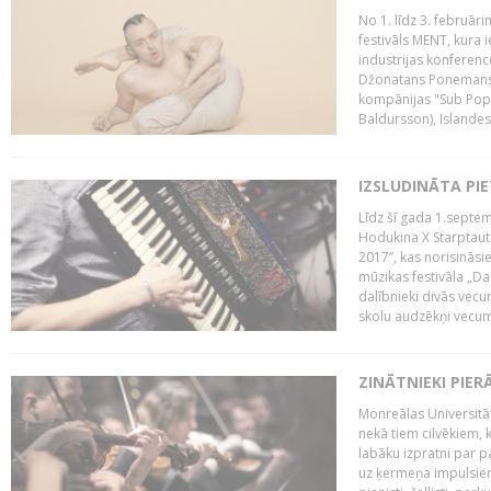
No 1. līdz 3. februār
festivāls MENT, kura i
industrijas konferenc
Džonatans Ponemans (
kompānijas "Sub Pop 
Baldursson), Islandes
IZSLUDINĀTA PI
Līdz šī gada 1.septem
Hodukina X Starptaut
2017”, kas norisināsi
mūzikas festivāla „Da
dalībnieki divās vecum
skolu audzēkņi vecumā
ZINĀTNIEKI PIER
Monreālas Universitāt
nekā tiem cilvēkiem, k
labāku izpratni par p
uz ķermeņa impulsiem.