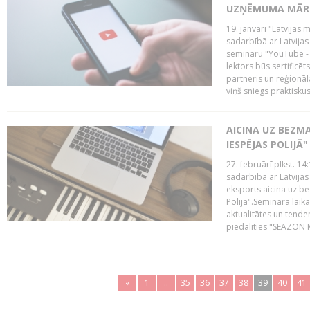
UZŅĒMUMA MĀRK
19. janvārī "Latvijas 
sadarbībā ar Latvijas
semināru "YouTube -
lektors būs sertific
partneris un reģionā
viņš sniegs praktisku
AICINA UZ BEZM
IESPĒJAS POLIJĀ"
27. februārī plkst. 14:
sadarbībā ar Latvijas
eksports aicina uz b
Polijā".Semināra laik
aktualitātes un tende
piedalīties "SEAZON M
«
1
..
35
36
37
38
39
40
41