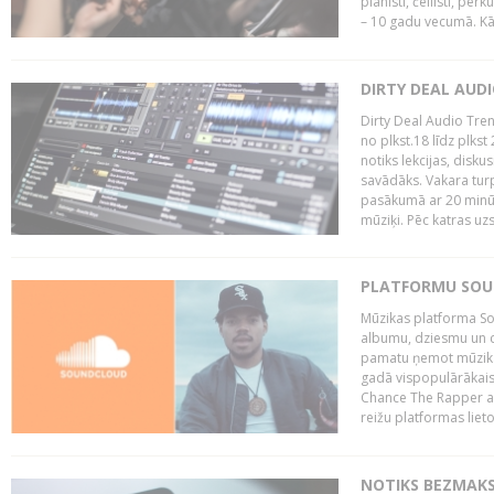
pianisti, čellisti, per
– 10 gadu vecumā. Kā.
DIRTY DEAL AUD
Dirty Deal Audio Tre
no plkst.18 līdz plkst
notiks lekcijas, disku
savādāks. Vakara turp
pasākumā ar 20 minūš
mūziķi. Pēc katras uzs
PLATFORMU SOUND
Mūzikas platforma So
albumu, dziesmu un c
pamatu ņemot mūzikas 
gadā vispopulārākais
Chance The Rapper ar
reižu platformas lietot
NOTIKS BEZMAKS