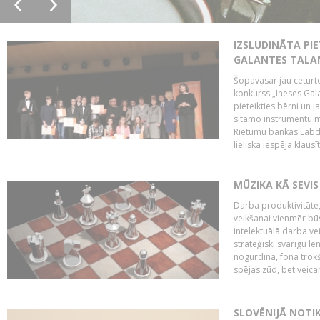
IZSLUDINĀTA PIE
GALANTES TALA
Šopavasar jau ceturto
konkurss „Ineses Galan
pieteikties bērni un ja
sitamo instrumentu mā
Rietumu bankas Labda
lieliska iespēja klausīt
MŪZIKA KĀ SEVIS
Darba produktivitāte
veikšanai vienmēr būs
intelektuālā darba ve
stratēģiski svarīgu 
nogurdina, fona trok
spējas zūd, bet veic
SLOVĒNIJĀ NOTI