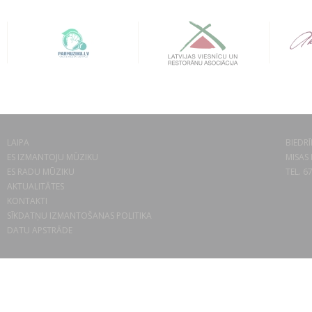
LAIPA
BIEDRĪ
ES IZMANTOJU MŪZIKU
MISAS 
ES RADU MŪZIKU
TEL. 6
AKTUALITĀTES
KONTAKTI
SĪKDATŅU IZMANTOŠANAS POLITIKA
DATU APSTRĀDE