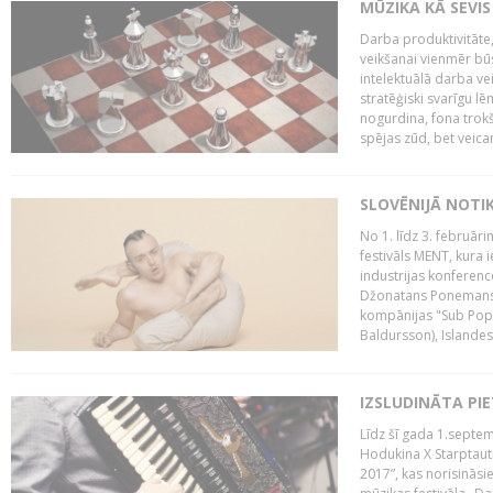
MŪZIKA KĀ SEVIS
Darba produktivitāte
veikšanai vienmēr būs
intelektuālā darba ve
stratēģiski svarīgu 
nogurdina, fona trok
spējas zūd, bet veic
SLOVĒNIJĀ NOTI
No 1. līdz 3. februār
festivāls MENT, kura i
industrijas konferenc
Džonatans Ponemans (
kompānijas "Sub Pop 
Baldursson), Islandes
IZSLUDINĀTA PI
Līdz šī gada 1.septem
Hodukina X Starptaut
2017”, kas norisināsi