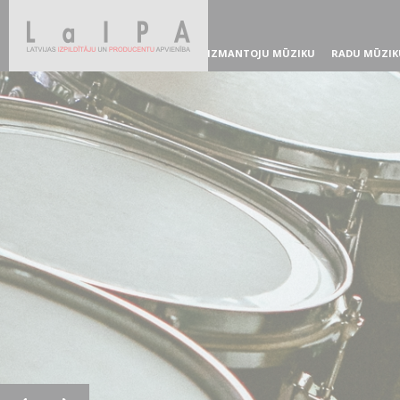
IZMANTOJU MŪZIKU
RADU MŪZIK