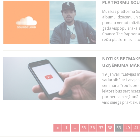
PLATFORMU SOUND
Mūzikas platforma So
albumu, dziesmu un c
pamatu ņemot mūzikas 
gadā vispopulārākais
Chance The Rapper ar
reižu platformas lietot
NOTIKS BEZMAKS
UZŅĒMUMA MĀRK
19. janvārī "Latvijas 
sadarbībā ar Latvijas
semināru "YouTube -
lektors būs sertific
partneris un reģionā
viņš sniegs praktisku
«
1
..
35
36
37
38
39
40
41