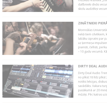
mūzikas festivāla „Da
dalībnieki divās vecum
skolu audzēkņi vecumā
ZINĀTNIEKI PIER
Monreālas Universitāt
nekā tiem cilvēkiem, k
labāku izpratni par p
uz ķermeņa impulsiem.
pianisti, čellisti, per
– 10 gadu vecumā. Kā.
DIRTY DEAL AUD
Dirty Deal Audio Tre
no plkst.18 līdz plkst
notiks lekcijas, disku
savādāks. Vakara turp
pasākumā ar 20 minūš
mūziķi. Pēc katras uzs