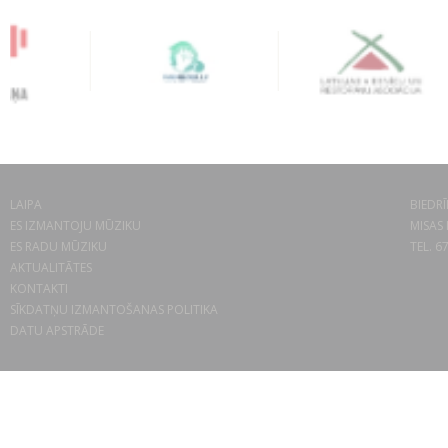
LAIPA
BIEDRĪ
ES IZMANTOJU MŪZIKU
MISAS 
ES RADU MŪZIKU
TEL. 6
AKTUALITĀTES
KONTAKTI
SĪKDATŅU IZMANTOŠANAS POLITIKA
DATU APSTRĀDE