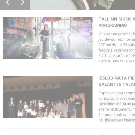
TALLINN MUSIC 
PROGRAMMU
Mūzikas un urbānās ku
jau devīto reizi norisi
237 mūziķi no 33 val
festivāla organizator
klāstu, bet arī parūp
vietām.TMW mūzikas 
IZSLUDINĀTA PIE
GALANTES TALA
Šopavasar jau ceturto
konkurss „Ineses Galan
pieteikties bērni un ja
sitamo instrumentu mā
Rietumu bankas Labda
lieliska iespēja klausīt