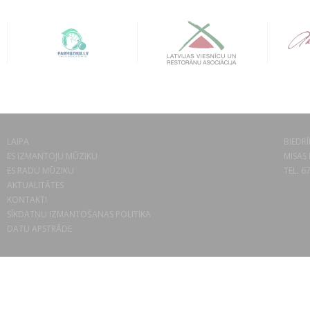
LAIPA
BIEDRĪ
ES IZMANTOJU MŪZIKU
MISAS 
ES RADU MŪZIKU
TEL. 6
AKTUALITĀTES
KONTAKTI
SĪKDATŅU IZMANTOŠANAS POLITIKA
DATU APSTRĀDE