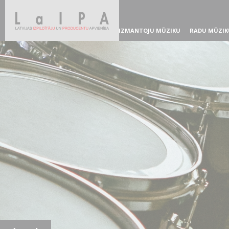
IZMANTOJU MŪZIKU
RADU MŪZIK