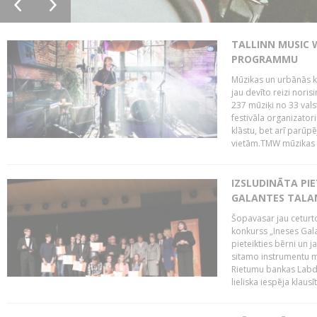
TALLINN MUSIC 
PROGRAMMU
Mūzikas un urbānās ku
jau devīto reizi norisi
237 mūziķi no 33 val
festivāla organizator
klāstu, bet arī parūp
vietām.TMW mūzikas 
IZSLUDINĀTA PIE
GALANTES TALA
Šopavasar jau ceturto
konkurss „Ineses Galan
pieteikties bērni un ja
sitamo instrumentu mā
Rietumu bankas Labda
lieliska iespēja klausīt