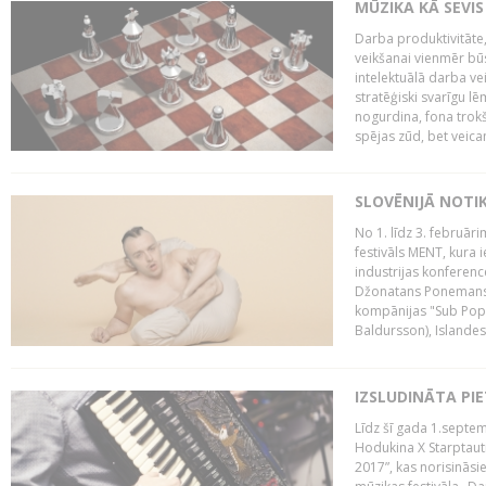
MŪZIKA KĀ SEVIS
Darba produktivitāte
veikšanai vienmēr būs
intelektuālā darba ve
stratēģiski svarīgu 
nogurdina, fona trok
spējas zūd, bet veic
SLOVĒNIJĀ NOTI
No 1. līdz 3. februār
festivāls MENT, kura i
industrijas konferenc
Džonatans Ponemans (
kompānijas "Sub Pop 
Baldursson), Islandes
IZSLUDINĀTA PI
Līdz šī gada 1.septem
Hodukina X Starptaut
2017”, kas norisināsi