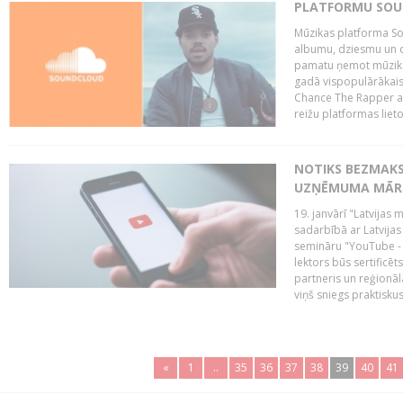
PLATFORMU SOUND
Mūzikas platforma So
albumu, dziesmu un c
pamatu ņemot mūzikas 
gadā vispopulārākais
Chance The Rapper ar
reižu platformas lietot
NOTIKS BEZMAKS
UZŅĒMUMA MĀRK
19. janvārī "Latvijas 
sadarbībā ar Latvijas
semināru "YouTube -
lektors būs sertific
partneris un reģionā
viņš sniegs praktisku
«
1
..
35
36
37
38
39
40
41