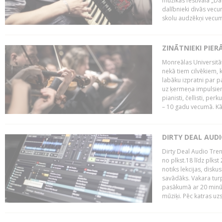
mūzikas festivāla „Da
dalībnieki divās vecum
skolu audzēkņi vecumā
ZINĀTNIEKI PIER
Monreālas Universitāt
nekā tiem cilvēkiem, k
labāku izpratni par p
uz ķermeņa impulsiem.
pianisti, čellisti, per
– 10 gadu vecumā. Kā.
DIRTY DEAL AUD
Dirty Deal Audio Tre
no plkst.18 līdz plkst
notiks lekcijas, disku
savādāks. Vakara turp
pasākumā ar 20 minūš
mūziķi. Pēc katras uzs