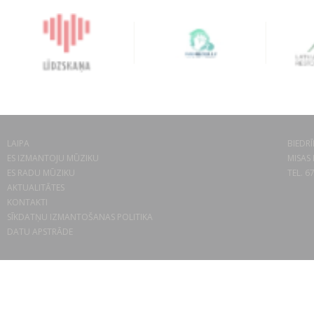
LAIPA
BIEDRĪ
ES IZMANTOJU MŪZIKU
MISAS 
ES RADU MŪZIKU
TEL. 6
AKTUALITĀTES
KONTAKTI
SĪKDATŅU IZMANTOŠANAS POLITIKA
DATU APSTRĀDE