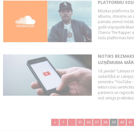
PLATFORMU SOUND
Mūzikas platforma So
albumu, dziesmu un c
pamatu ņemot mūzikas 
gadā vispopulārākais
Chance The Rapper ar
reižu platformas lietot
NOTIKS BEZMAKS
UZŅĒMUMA MĀRK
19. janvārī "Latvijas 
sadarbībā ar Latvijas
semināru "YouTube -
lektors būs sertific
partneris un reģionā
viņš sniegs praktisku
«
1
..
35
36
37
38
39
40
41