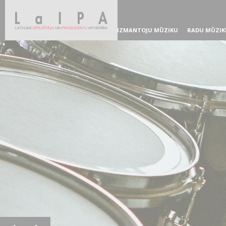
IZMANTOJU MŪZIKU
RADU MŪZIK