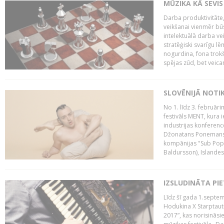
MŪZIKA KĀ SEVIS
Darba produktivitāte
veikšanai vienmēr būs
intelektuālā darba ve
stratēģiski svarīgu 
nogurdina, fona trok
spējas zūd, bet veic
SLOVĒNIJĀ NOTI
No 1. līdz 3. februār
festivāls MENT, kura i
industrijas konferenc
Džonatans Ponemans (
kompānijas "Sub Pop 
Baldursson), Islandes
IZSLUDINĀTA PI
Līdz šī gada 1.septem
Hodukina X Starptaut
2017”, kas norisināsi