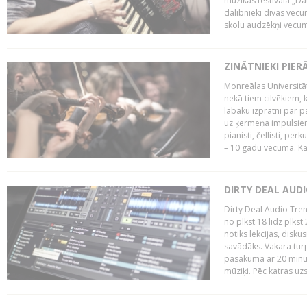
mūzikas festivāla „Da
dalībnieki divās vecum
skolu audzēkņi vecumā
ZINĀTNIEKI PIER
Monreālas Universitāt
nekā tiem cilvēkiem, k
labāku izpratni par p
uz ķermeņa impulsiem.
pianisti, čellisti, per
– 10 gadu vecumā. Kā.
DIRTY DEAL AUD
Dirty Deal Audio Tre
no plkst.18 līdz plkst
notiks lekcijas, disku
savādāks. Vakara turp
pasākumā ar 20 minūš
mūziķi. Pēc katras uzs