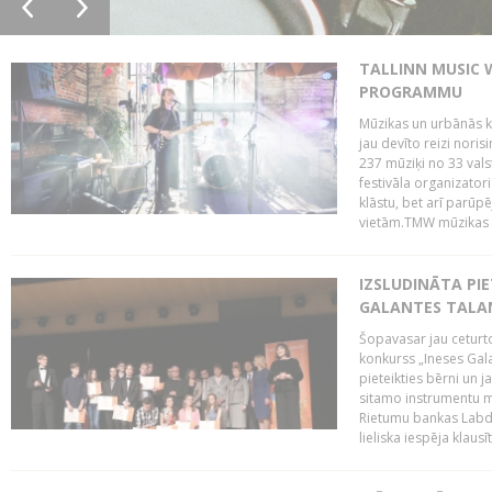
TALLINN MUSIC 
PROGRAMMU
Mūzikas un urbānās ku
jau devīto reizi norisi
237 mūziķi no 33 val
festivāla organizator
klāstu, bet arī parūp
vietām.TMW mūzikas 
IZSLUDINĀTA PIE
GALANTES TALA
Šopavasar jau ceturto
konkurss „Ineses Galan
pieteikties bērni un ja
sitamo instrumentu mā
Rietumu bankas Labda
lieliska iespēja klausīt