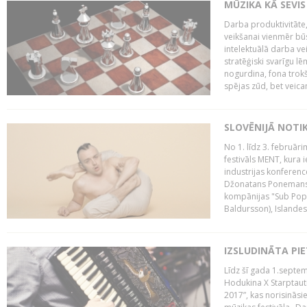
MŪZIKA KĀ SEVIS
Darba produktivitāte
veikšanai vienmēr būs
intelektuālā darba ve
stratēģiski svarīgu 
nogurdina, fona trok
spējas zūd, bet veic
SLOVĒNIJĀ NOTI
No 1. līdz 3. februār
festivāls MENT, kura i
industrijas konferenc
Džonatans Ponemans (
kompānijas "Sub Pop 
Baldursson), Islandes
IZSLUDINĀTA PI
Līdz šī gada 1.septem
Hodukina X Starptaut
2017”, kas norisināsi