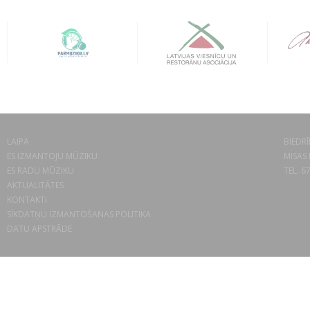
LAIPA
BIEDRĪ
ES IZMANTOJU MŪZIKU
MISAS 
ES RADU MŪZIKU
TEL. 6
AKTUALITĀTES
KONTAKTI
SĪKDATŅU IZMANTOŠANAS POLITIKA
DATU APSTRĀDE