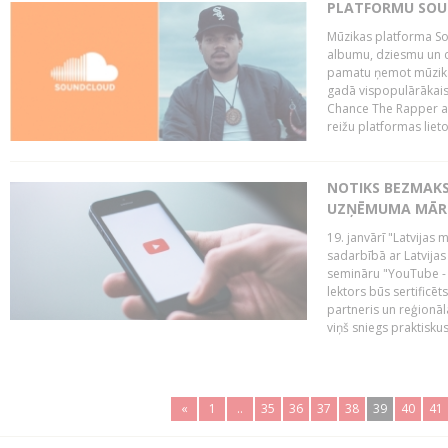
PLATFORMU SOUND
Mūzikas platforma So
albumu, dziesmu un c
pamatu ņemot mūzikas 
gadā vispopulārākais
Chance The Rapper ar
reižu platformas lietot
NOTIKS BEZMAKS
UZŅĒMUMA MĀRK
19. janvārī "Latvijas 
sadarbībā ar Latvijas
semināru "YouTube -
lektors būs sertific
partneris un reģionā
viņš sniegs praktisku
«
1
..
35
36
37
38
39
40
41