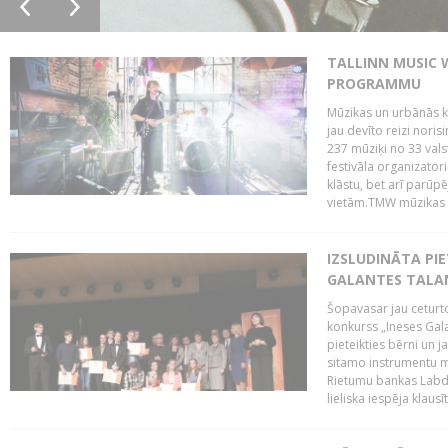
TALLINN MUSIC 
PROGRAMMU
Mūzikas un urbānās ku
jau devīto reizi norisi
237 mūziķi no 33 val
festivāla organizator
klāstu, bet arī parūp
vietām.TMW mūzikas 
IZSLUDINĀTA PIE
GALANTES TALA
Šopavasar jau ceturto
konkurss „Ineses Galan
pieteikties bērni un ja
sitamo instrumentu mā
Rietumu bankas Labda
lieliska iespēja klausīt