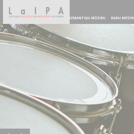
IZMANTOJU MŪZIKU
RADU MŪZIK