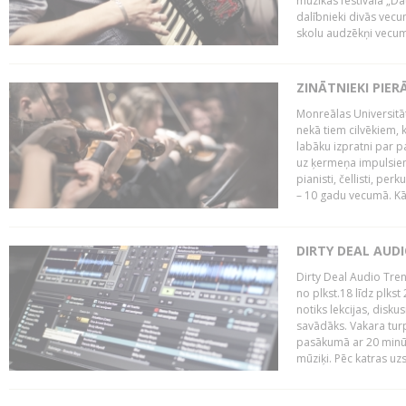
mūzikas festivāla „Da
dalībnieki divās vecum
skolu audzēkņi vecumā
ZINĀTNIEKI PIER
Monreālas Universitāt
nekā tiem cilvēkiem, k
labāku izpratni par p
uz ķermeņa impulsiem.
pianisti, čellisti, per
– 10 gadu vecumā. Kā.
DIRTY DEAL AUD
Dirty Deal Audio Tre
no plkst.18 līdz plkst
notiks lekcijas, disku
savādāks. Vakara turp
pasākumā ar 20 minūš
mūziķi. Pēc katras uzs