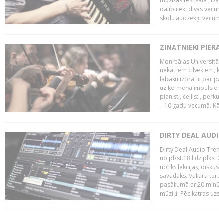
mūzikas festivāla „Da
dalībnieki divās vecum
skolu audzēkņi vecumā
ZINĀTNIEKI PIER
Monreālas Universitāt
nekā tiem cilvēkiem, k
labāku izpratni par p
uz ķermeņa impulsiem.
pianisti, čellisti, per
– 10 gadu vecumā. Kā.
DIRTY DEAL AUD
Dirty Deal Audio Tre
no plkst.18 līdz plkst
notiks lekcijas, disku
savādāks. Vakara turp
pasākumā ar 20 minūš
mūziķi. Pēc katras uzs