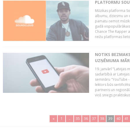
PLATFORMU SOUND
Mūzikas platforma So
albumu, dziesmu un c
pamatu ņemot mūzikas 
gadā vispopulārākais
Chance The Rapper ar
reižu platformas lietot
NOTIKS BEZMAKS
UZŅĒMUMA MĀRK
19. janvārī "Latvijas 
sadarbībā ar Latvijas
semināru "YouTube -
lektors būs sertific
partneris un reģionā
viņš sniegs praktisku
«
1
..
35
36
37
38
39
40
41