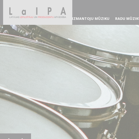
IZMANTOJU MŪZIKU
RADU MŪZIK