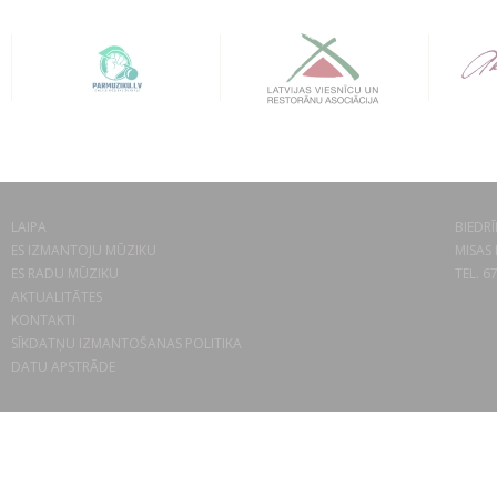
LAIPA
BIEDRĪ
ES IZMANTOJU MŪZIKU
MISAS 
ES RADU MŪZIKU
TEL. 6
AKTUALITĀTES
KONTAKTI
SĪKDATŅU IZMANTOŠANAS POLITIKA
DATU APSTRĀDE