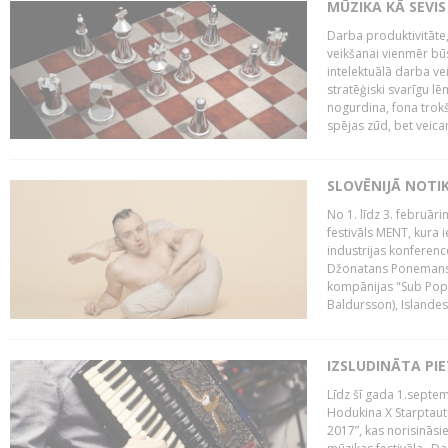
MŪZIKA KĀ SEVIS
Darba produktivitāte
veikšanai vienmēr būs
intelektuālā darba ve
stratēģiski svarīgu 
nogurdina, fona trok
spējas zūd, bet veic
SLOVĒNIJĀ NOTI
No 1. līdz 3. februār
festivāls MENT, kura i
industrijas konferenc
Džonatans Ponemans (
kompānijas "Sub Pop 
Baldursson), Islandes
IZSLUDINĀTA PI
Līdz šī gada 1.septem
Hodukina X Starptaut
2017”, kas norisināsi