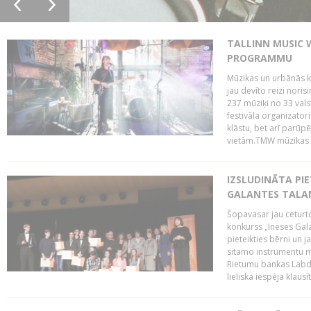
TALLINN MUSIC 
PROGRAMMU
Mūzikas un urbānās ku
jau devīto reizi norisi
237 mūziķi no 33 val
festivāla organizator
klāstu, bet arī parūp
vietām.TMW mūzikas 
IZSLUDINĀTA PIE
GALANTES TALA
Šopavasar jau ceturto
konkurss „Ineses Galan
pieteikties bērni un ja
sitamo instrumentu mā
Rietumu bankas Labda
lieliska iespēja klausīt