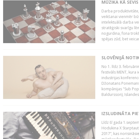
MŪZIKA KĀ SEVIS
Darba produktivitāte
veikšanai vienmēr būs
intelektuālā darba ve
stratēģiski svarīgu 
nogurdina, fona trok
spējas zūd, bet veic
SLOVĒNIJĀ NOTI
No 1. līdz 3. februār
festivāls MENT, kura i
industrijas konferenc
Džonatans Ponemans (
kompānijas "Sub Pop 
Baldursson), Islandes
IZSLUDINĀTA PI
Līdz šī gada 1.septem
Hodukina X Starptaut
2017”, kas norisināsi