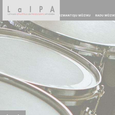
IZMANTOJU MŪZIKU
RADU MŪZIK