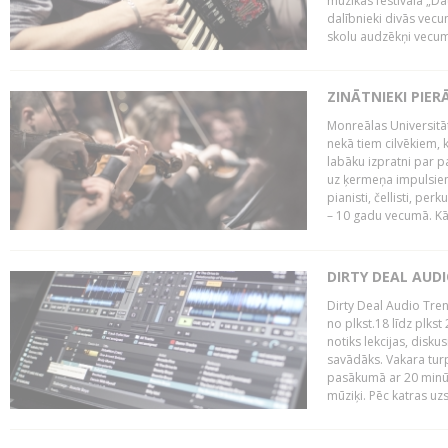
mūzikas festivāla „Da
dalībnieki divās vecum
skolu audzēkņi vecumā
ZINĀTNIEKI PIER
Monreālas Universitāt
nekā tiem cilvēkiem, k
labāku izpratni par p
uz ķermeņa impulsiem.
pianisti, čellisti, per
– 10 gadu vecumā. Kā.
DIRTY DEAL AUD
Dirty Deal Audio Tre
no plkst.18 līdz plkst
notiks lekcijas, disku
savādāks. Vakara turp
pasākumā ar 20 minūš
mūziķi. Pēc katras uzs