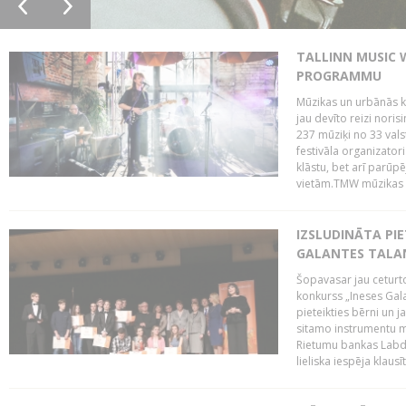
TALLINN MUSIC 
PROGRAMMU
Mūzikas un urbānās ku
jau devīto reizi norisi
237 mūziķi no 33 val
festivāla organizator
klāstu, bet arī parūp
vietām.TMW mūzikas 
IZSLUDINĀTA PIE
GALANTES TALA
Šopavasar jau ceturto
konkurss „Ineses Galan
pieteikties bērni un ja
sitamo instrumentu mā
Rietumu bankas Labda
lieliska iespēja klausīt