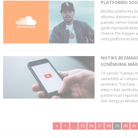
PLATFORMU SOUND
Mūzikas platforma So
albumu, dziesmu un c
pamatu ņemot mūzikas 
gadā vispopulārākais
Chance The Rapper ar
reižu platformas lietot
NOTIKS BEZMAKS
UZŅĒMUMA MĀRK
19. janvārī "Latvijas 
sadarbībā ar Latvijas
semināru "YouTube -
lektors būs sertific
partneris un reģionā
viņš sniegs praktisku
«
1
..
35
36
37
38
39
40
41