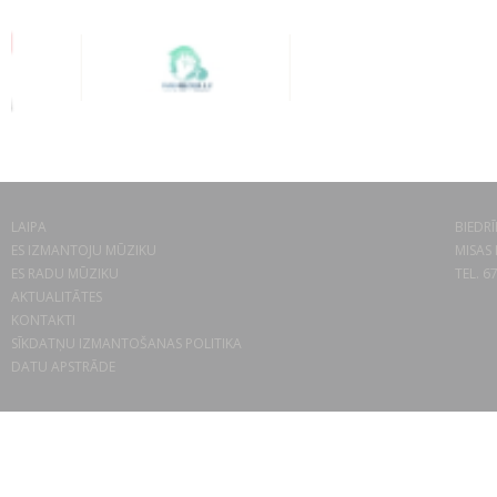
LAIPA
BIEDRĪ
ES IZMANTOJU MŪZIKU
MISAS 
ES RADU MŪZIKU
TEL. 6
AKTUALITĀTES
KONTAKTI
SĪKDATŅU IZMANTOŠANAS POLITIKA
DATU APSTRĀDE