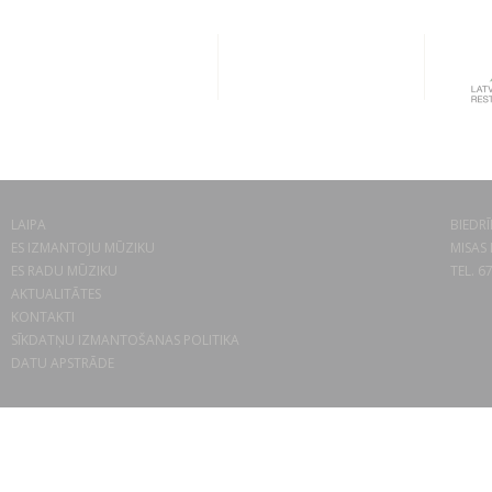
LAIPA
BIEDRĪ
ES IZMANTOJU MŪZIKU
MISAS 
ES RADU MŪZIKU
TEL. 6
AKTUALITĀTES
KONTAKTI
SĪKDATŅU IZMANTOŠANAS POLITIKA
DATU APSTRĀDE