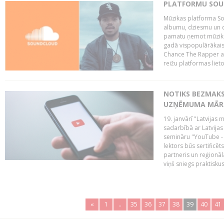
PLATFORMU SOUND
Mūzikas platforma So
albumu, dziesmu un c
pamatu ņemot mūzikas 
gadā vispopulārākais
Chance The Rapper ar
reižu platformas lietot
NOTIKS BEZMAKS
UZŅĒMUMA MĀRK
19. janvārī "Latvijas 
sadarbībā ar Latvijas
semināru "YouTube -
lektors būs sertific
partneris un reģionā
viņš sniegs praktisku
«
1
..
35
36
37
38
39
40
41