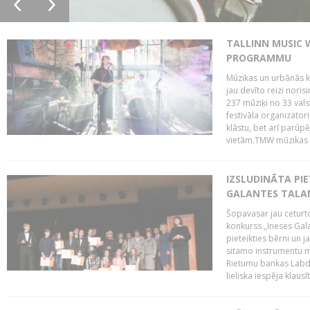
TALLINN MUSIC 
PROGRAMMU
Mūzikas un urbānās ku
jau devīto reizi norisi
237 mūziķi no 33 val
festivāla organizator
klāstu, bet arī parūp
vietām.TMW mūzikas 
IZSLUDINĀTA PIE
GALANTES TALA
Šopavasar jau ceturto
konkurss „Ineses Galan
pieteikties bērni un ja
sitamo instrumentu mā
Rietumu bankas Labda
lieliska iespēja klausīt