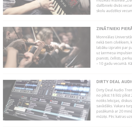
mūzikas festivāla „Da
dalībnieki divās vecum
skolu audzēkņi vecumā
ZINĀTNIEKI PIER
Monreālas Universitāt
nekā tiem cilvēkiem, k
labāku izpratni par p
uz ķermeņa impulsiem.
pianisti, čellisti, per
– 10 gadu vecumā. Kā.
DIRTY DEAL AUD
Dirty Deal Audio Tre
no plkst.18 līdz plkst
notiks lekcijas, disku
savādāks. Vakara turp
pasākumā ar 20 minūš
mūziķi. Pēc katras uzs