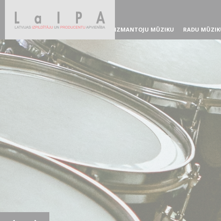
IZMANTOJU MŪZIKU
RADU MŪZIK