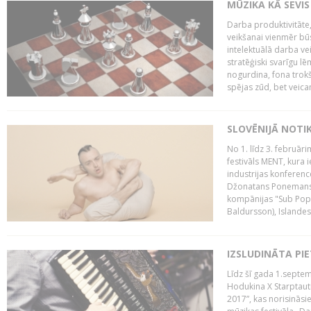
MŪZIKA KĀ SEVIS
Darba produktivitāte
veikšanai vienmēr būs
intelektuālā darba ve
stratēģiski svarīgu 
nogurdina, fona trok
spējas zūd, bet veic
SLOVĒNIJĀ NOTI
No 1. līdz 3. februār
festivāls MENT, kura i
industrijas konferenc
Džonatans Ponemans (
kompānijas "Sub Pop 
Baldursson), Islandes
IZSLUDINĀTA PI
Līdz šī gada 1.septem
Hodukina X Starptaut
2017”, kas norisināsi