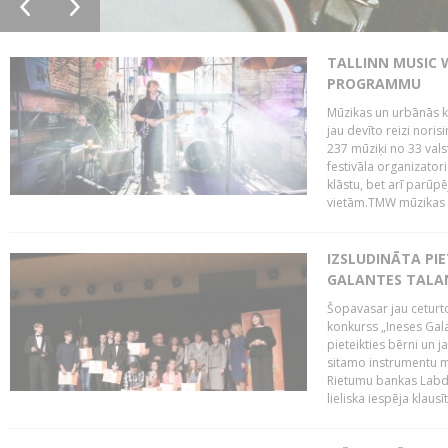
TALLINN MUSIC 
PROGRAMMU
Mūzikas un urbānās ku
jau devīto reizi norisi
237 mūziķi no 33 val
festivāla organizator
klāstu, bet arī parūp
vietām.TMW mūzikas 
IZSLUDINĀTA PIE
GALANTES TALA
Šopavasar jau ceturto
konkurss „Ineses Galan
pieteikties bērni un ja
sitamo instrumentu mā
Rietumu bankas Labda
lieliska iespēja klausīt