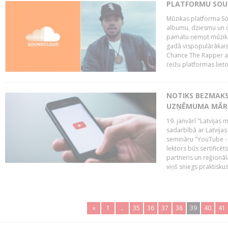
PLATFORMU SOUND
Mūzikas platforma So
albumu, dziesmu un c
pamatu ņemot mūzikas 
gadā vispopulārākais
Chance The Rapper ar
reižu platformas lietot
NOTIKS BEZMAKS
UZŅĒMUMA MĀRK
19. janvārī "Latvijas 
sadarbībā ar Latvijas
semināru "YouTube -
lektors būs sertific
partneris un reģionā
viņš sniegs praktisku
«
1
..
35
36
37
38
39
40
41