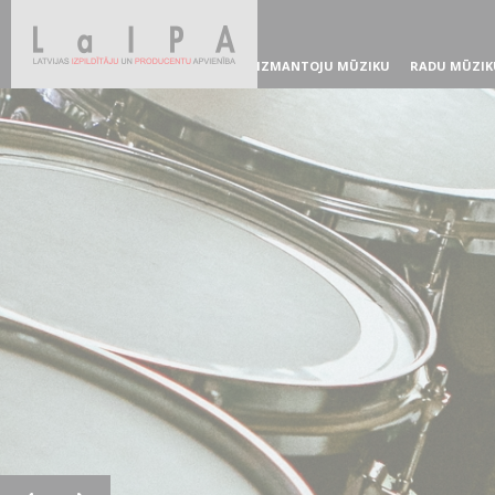
IZMANTOJU MŪZIKU
RADU MŪZIK