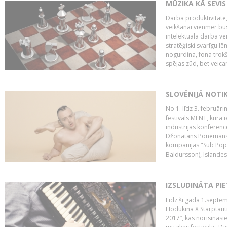
MŪZIKA KĀ SEVIS
Darba produktivitāte
veikšanai vienmēr būs
intelektuālā darba ve
stratēģiski svarīgu 
nogurdina, fona trok
spējas zūd, bet veic
SLOVĒNIJĀ NOTI
No 1. līdz 3. februār
festivāls MENT, kura i
industrijas konferenc
Džonatans Ponemans (
kompānijas "Sub Pop 
Baldursson), Islandes
IZSLUDINĀTA PI
Līdz šī gada 1.septem
Hodukina X Starptaut
2017”, kas norisināsi