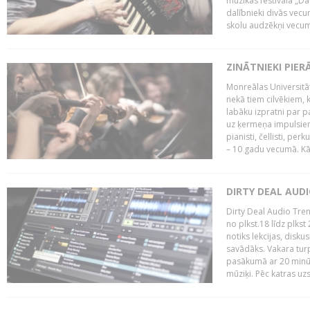
mūzikas festivāla „Da
dalībnieki divās vecum
skolu audzēkņi vecumā
ZINĀTNIEKI PIER
Monreālas Universitāt
nekā tiem cilvēkiem, k
labāku izpratni par p
uz ķermeņa impulsiem.
pianisti, čellisti, per
– 10 gadu vecumā. Kā.
DIRTY DEAL AUD
Dirty Deal Audio Tre
no plkst.18 līdz plkst
notiks lekcijas, disku
savādāks. Vakara turp
pasākumā ar 20 minūš
mūziķi. Pēc katras uzs