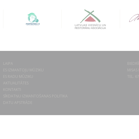
LAIPA
BIEDRĪ
ES IZMANTOJU MŪZIKU
MISAS 
ES RADU MŪZIKU
TEL. 6
AKTUALITĀTES
KONTAKTI
SĪKDATŅU IZMANTOŠANAS POLITIKA
DATU APSTRĀDE