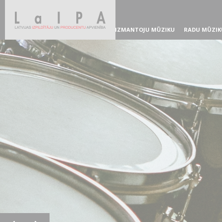
IZMANTOJU MŪZIKU
RADU MŪZIK