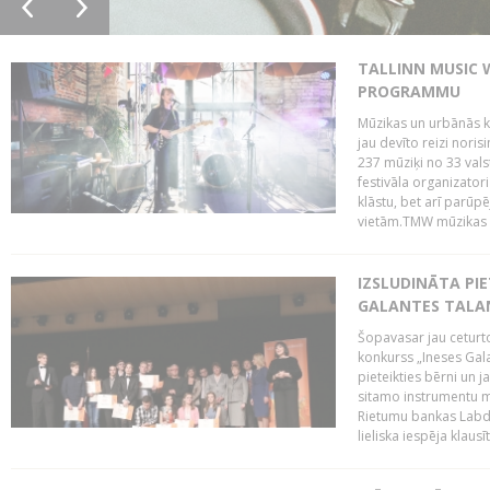
TALLINN MUSIC 
PROGRAMMU
Mūzikas un urbānās ku
jau devīto reizi norisi
237 mūziķi no 33 val
festivāla organizator
klāstu, bet arī parūp
vietām.TMW mūzikas 
IZSLUDINĀTA PIE
GALANTES TALA
Šopavasar jau ceturto
konkurss „Ineses Galan
pieteikties bērni un ja
sitamo instrumentu mā
Rietumu bankas Labda
lieliska iespēja klausīt