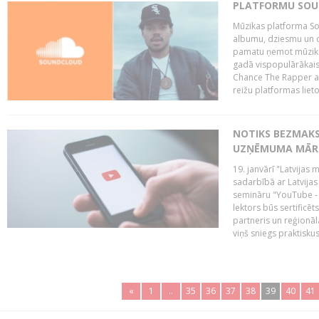
PLATFORMU SOUND
Mūzikas platforma So
albumu, dziesmu un c
pamatu ņemot mūzikas 
gadā vispopulārākais
Chance The Rapper ar
reižu platformas lietot
NOTIKS BEZMAKS
UZŅĒMUMA MĀRK
19. janvārī "Latvijas 
sadarbībā ar Latvijas
semināru "YouTube -
lektors būs sertific
partneris un reģionā
viņš sniegs praktisku
«
1
..
35
36
37
38
39
40
41