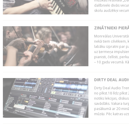
mūzikas festivāla „Da
dalībnieki divās vecum
skolu audzēkņi vecumā
ZINĀTNIEKI PIER
Monreālas Universitāt
nekā tiem cilvēkiem, k
labāku izpratni par p
uz ķermeņa impulsiem.
pianisti, čellisti, per
– 10 gadu vecumā. Kā.
DIRTY DEAL AUD
Dirty Deal Audio Tre
no plkst.18 līdz plkst
notiks lekcijas, disku
savādāks. Vakara turp
pasākumā ar 20 minūš
mūziķi. Pēc katras uzs