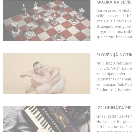
MŪZIKA KĀ SEVIS
Darba produktivitāte
veikšanai vienmēr būs
intelektuālā darba ve
stratēģiski svarīgu 
nogurdina, fona trok
spējas zūd, bet veic
SLOVĒNIJĀ NOTI
No 1. līdz 3. februār
festivāls MENT, kura i
industrijas konferenc
Džonatans Ponemans (
kompānijas "Sub Pop 
Baldursson), Islandes
IZSLUDINĀTA PI
Līdz šī gada 1.septem
Hodukina X Starptaut
2017”, kas norisināsi