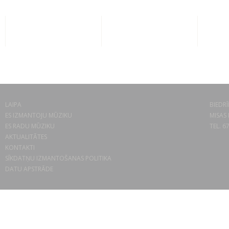
LAIPA
BIEDRĪ
ES IZMANTOJU MŪZIKU
MISAS 
ES RADU MŪZIKU
TEL. 6
AKTUALITĀTES
KONTAKTI
SĪKDATŅU IZMANTOŠANAS POLITIKA
DATU APSTRĀDE