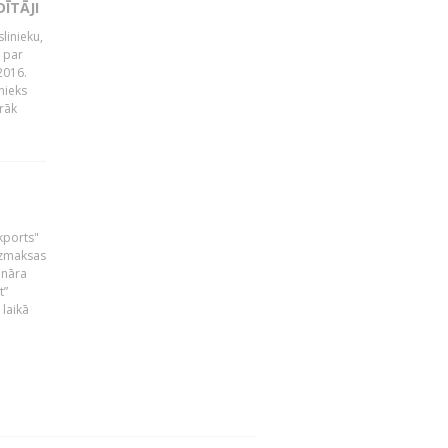
ĪTĀJI
linieku,
 par
2016.
nieks
rāk
skports"
bezmaksas
ināra
t”
laikā