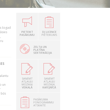
as šogad
tāsies
PIETEIKT
DJ LICENCE
PASĀKUMU
PIETEIKUMS
,
nru
ZELTA UN
PLATĪNA
SERTIFIKĀCIJA
SES
alantu
SAŅEMT
SAŅEMT
i
ATĻAUJU
ATĻAUJU
mo un
MŪZIKAI
MŪZIKAI
VEIKALĀ
KAFEJNĪCĀ
r
s būs
PASĀKUMA
FONOGRAMMU
ATSKAITE