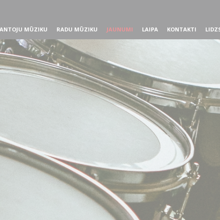
ANTOJU MŪZIKU
RADU MŪZIKU
JAUNUMI
LAIPA
KONTAKTI
LIDZ