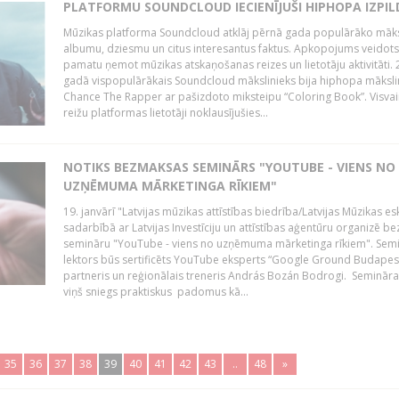
PLATFORMU SOUNDCLOUD IECIENĪJUŠI HIPHOPA IZPILD
Mūzikas platforma Soundcloud atklāj pērnā gada populārāko māks
albumu, dziesmu un citus interesantus faktus. Apkopojums veidots
pamatu ņemot mūzikas atskaņošanas reizes un lietotāju aktivitāti. 
gadā vispopulārākais Soundcloud mākslinieks bija hiphopa māksli
Chance The Rapper ar pašizdoto miksteipu “Coloring Book”. Visvai
reižu platformas lietotāji noklausījušies...
NOTIKS BEZMAKSAS SEMINĀRS "YOUTUBE - VIENS NO
UZŅĒMUMA MĀRKETINGA RĪKIEM"
19. janvārī "Latvijas mūzikas attīstības biedrība/Latvijas Mūzikas e
sadarbībā ar Latvijas Investīciju un attīstības aģentūru organizē 
semināru "YouTube - viens no uzņēmuma mārketinga rīkiem". Sem
lektors būs sertificēts YouTube eksperts “Google Ground Budapes
partneris un reģionālais treneris András Bozán Bodrogi. Semināra 
viņš sniegs praktiskus padomus kā...
35
36
37
38
39
40
41
42
43
..
48
»