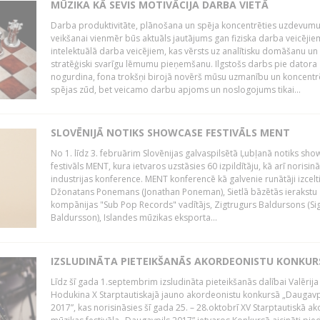
MŪZIKA KĀ SEVIS MOTIVĀCIJA DARBA VIETĀ
Darba produktivitāte, plānošana un spēja koncentrēties uzdevum
veikšanai vienmēr būs aktuāls jautājums gan fiziska darba veicējie
intelektuālā darba veicējiem, kas vērsts uz analītisku domāšanu un
stratēģiski svarīgu lēmumu pieņemšanu. Ilgstošs darbs pie datora
nogurdina, fona trokšņi birojā novērš mūsu uzmanību un koncent
spējas zūd, bet veicamo darbu apjoms un noslogojums tikai...
SLOVĒNIJĀ NOTIKS SHOWCASE FESTIVĀLS MENT
No 1. līdz 3. februārim Slovēnijas galvaspilsētā Ļubļanā notiks sh
festivāls MENT, kura ietvaros uzstāsies 60 izpildītāju, kā arī norisin
industrijas konference. MENT konferencē kā galvenie runātāji izcelt
Džonatans Ponemans (Jonathan Poneman), Sietlā bāzētās ierakstu
kompānijas "Sub Pop Records" vadītājs, Zigtrugurs Baldursons (Si
Baldursson), Islandes mūzikas eksporta...
IZSLUDINĀTA PIETEIKŠANĀS AKORDEONISTU KONKU
Līdz šī gada 1.septembrim izsludināta pieteikšanās dalībai Valērija
Hodukina X Starptautiskajā jauno akordeonistu konkursā „Daugavp
2017”, kas norisināsies šī gada 25. – 28.oktobrī XV Starptautiskā 