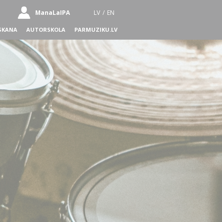
ManaLaIPA
LV
/
EN
SKANA
AUTORSKOLA
PARMUZIKU.LV