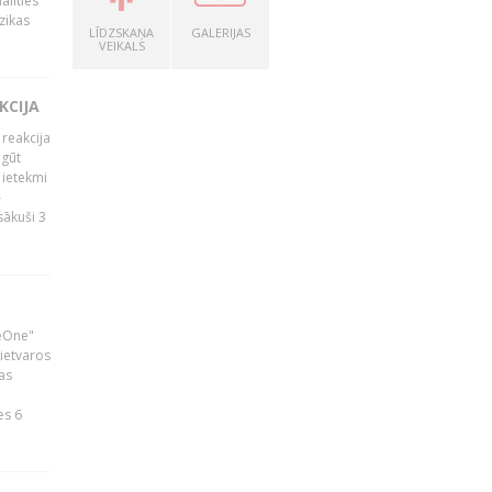
alīties
zikas
LĪDZSKAŅA
GALERIJAS
VEIKALS
KCIJA
 reakcija
 gūt
 ietekmi
–
zsākuši 3
neOne"
 ietvaros
as
ā
es 6