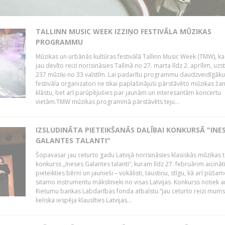
TALLINN MUSIC WEEK IZZIŅO FESTIVĀLA MŪZIKAS
PROGRAMMU
Mūzikas un urbānās kultūras festivālā Tallinn Music Week (TMW), k
jau devīto reizi norisināsies Tallinā no 27. marta līdz 2. aprīlim, uzs
237 mūziķi no 33 valstīm. Lai padarītu programmu daudzveidīgāku
festivāla organizatori ne tikai paplašinājuši pārstāvēto mūzikas ža
klāstu, bet arī parūpējušies par jaunām un interesantām koncertu
vietām.TMW mūzikas programmā pārstāvēts teju...
IZSLUDINĀTA PIETEIKŠANĀS DALĪBAI KONKURSĀ "INE
GALANTES TALANTI"
Šopavasar jau ceturto gadu Latvijā norisināsies klasiskās mūzikas t
konkurss „Ineses Galantes talanti”, kuram līdz 27. februārim aicināt
pieteikties bērni un jaunieši – vokālisti, taustiņu, stīgu, kā arī pūša
sitamo instrumentu mākslinieki no visas Latvijas. Konkurss notiek a
Rietumu bankas Labdarības fonda atbalstu.“Jau ceturto reizi mum
lieliska iespēja klausīties Latvijas...