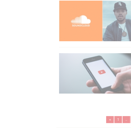
«
1
..