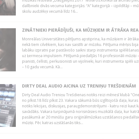
mūzikas festivāla „Daugavpils 2017” ietvaros.Konkursā aicināti pied
dalībnieki divās vecuma kategorijās: “A” kategorijā – izpildītāji – mū
skolu audzēkņi vecumā līdz 16...
ZINĀTNIEKI PIERĀDĪJUŠI, KA MŪZIĶIEM IR ĀTRĀKA REA
Monreālas Universitātes pētījums apstiprina, ka mūziķiem ir ātrāka
nekā tiem cilvēkiem, kas nav saistīti ar mūziku. Pētījuma mērķis bija
labāku izpratni par pastāvošo saikni starp instrumenta spēlēšanas
uz ķermeņa impulsiem. Pētījumā piedalījās 16 profesionāli mūziķi 
pianisti, čellisti, perkusionisti un vijolnieki, kuri instrumenta spēli u
– 10 gadu vecumā. Kā...
DIRTY DEAL AUDIO AICINA UZ TRENIŅU TREŠDIENĀM
Dirty Deal Audio Treniņu Trešdienas notiks reizi mēnesī klubā "O
no plkst.18 līdz plkst 23. Vakara sākumā būs izglītojošā daļa, kuras
notiks lekcijas, diskusijas, paraugdemonstrējumi - katru reizi kaut k
savādāks. Vakara turpinājumā norisināsies muzikālā daļa, kur katr
pasākumā ar 20 minūšu garu oriģinālmūzikas uzstāšanos piedalīsi
mūziķi. Pēc katras uzstāšanās tiks...