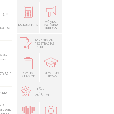
u
m, gan
MŪZIKAS
KALKULATORS
PATĒRIŅA
rēšanas
INDEKSS
FONOGRAMMU
REĢISTRĀCIJAS
ANKETA
owcase
āsies
i
gtryggur
SATURA
JAUTĀJUMS
ATSKAITE
JURISTAM
BIEŽĀK
UZDOTIE
RSAM
JAUTĀJUMI
ils
akordeona