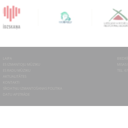
LAIPA
BIEDRĪ
ES IZMANTOJU MŪZIKU
MISAS 
ES RADU MŪZIKU
TEL. 6
AKTUALITĀTES
KONTAKTI
SĪKDATŅU IZMANTOŠANAS POLITIKA
DATU APSTRĀDE