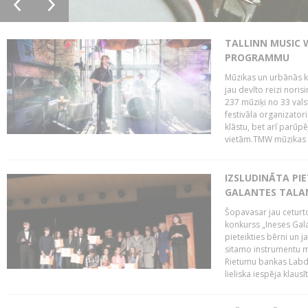
TALLINN MUSIC 
PROGRAMMU
Mūzikas un urbānās ku
jau devīto reizi norisi
237 mūziķi no 33 val
festivāla organizator
klāstu, bet arī parūp
vietām.TMW mūzikas 
IZSLUDINĀTA PIE
GALANTES TALA
Šopavasar jau ceturto
konkurss „Ineses Galan
pieteikties bērni un ja
sitamo instrumentu mā
Rietumu bankas Labda
lieliska iespēja klausīt