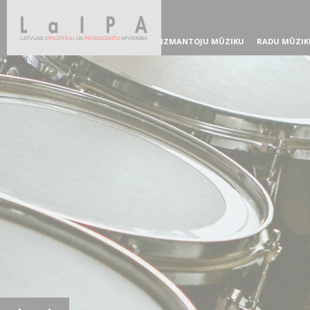
IZMANTOJU MŪZIKU
RADU MŪZIK