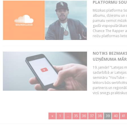
PLATFORMU SOUND
Mūzikas platforma So
albumu, dziesmu un c
pamatu ņemot mūzikas 
gadā vispopulārākais
Chance The Rapper ar
reižu platformas lietot
NOTIKS BEZMAKS
UZŅĒMUMA MĀRK
19. janvārī "Latvijas 
sadarbībā ar Latvijas
semināru "YouTube -
lektors būs sertific
partneris un reģionā
viņš sniegs praktisku
«
1
..
35
36
37
38
39
40
41