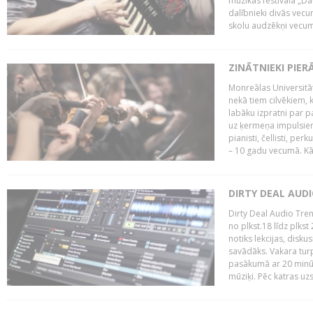
mūzikas festivāla „Da
dalībnieki divās vecum
skolu audzēkņi vecumā
ZINĀTNIEKI PIER
Monreālas Universitāt
nekā tiem cilvēkiem, k
labāku izpratni par p
uz ķermeņa impulsiem.
pianisti, čellisti, per
– 10 gadu vecumā. Kā.
DIRTY DEAL AUD
Dirty Deal Audio Tre
no plkst.18 līdz plkst
notiks lekcijas, disku
savādāks. Vakara turp
pasākumā ar 20 minūš
mūziķi. Pēc katras uzs