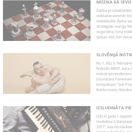
MŪZIKA KĀ SEVIS
Darba produktivitāte
veikšanai vienmēr būs
intelektuālā darba ve
stratēģiski svarīgu 
nogurdina, fona trok
spējas zūd, bet veic
SLOVĒNIJĀ NOTI
No 1. līdz 3. februār
festivāls MENT, kura i
industrijas konferenc
Džonatans Ponemans (
kompānijas "Sub Pop 
Baldursson), Islandes
IZSLUDINĀTA PI
Līdz šī gada 1.septem
Hodukina X Starptaut
2017”, kas norisināsi