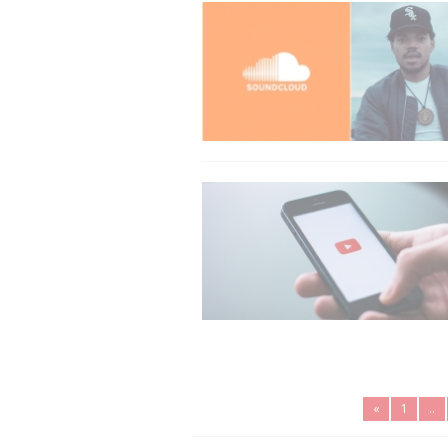
«
1
..