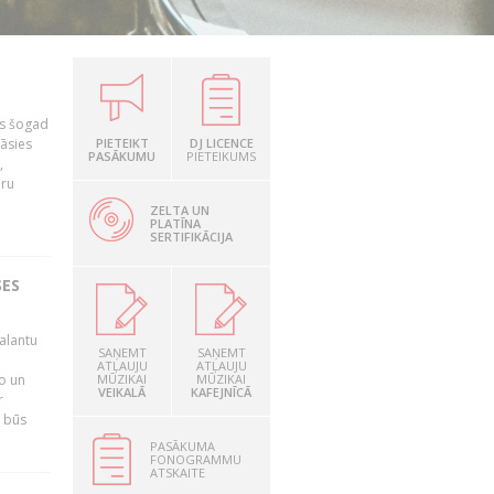
as šogad
tāsies
PIETEIKT
DJ LICENCE
PASĀKUMU
PIETEIKUMS
,
nru
ZELTA UN
PLATĪNA
SERTIFIKĀCIJA
SES
alantu
SAŅEMT
SAŅEMT
i
ATĻAUJU
ATĻAUJU
mo un
MŪZIKAI
MŪZIKAI
VEIKALĀ
KAFEJNĪCĀ
r
s būs
PASĀKUMA
FONOGRAMMU
ATSKAITE