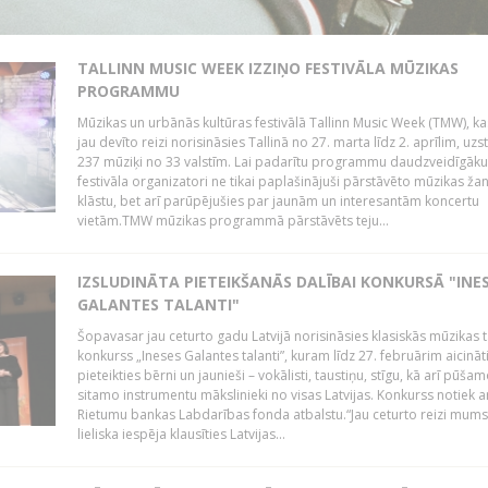
TALLINN MUSIC WEEK IZZIŅO FESTIVĀLA MŪZIKAS
PROGRAMMU
Mūzikas un urbānās kultūras festivālā Tallinn Music Week (TMW), k
jau devīto reizi norisināsies Tallinā no 27. marta līdz 2. aprīlim, uzs
237 mūziķi no 33 valstīm. Lai padarītu programmu daudzveidīgāku
festivāla organizatori ne tikai paplašinājuši pārstāvēto mūzikas ža
klāstu, bet arī parūpējušies par jaunām un interesantām koncertu
vietām.TMW mūzikas programmā pārstāvēts teju...
IZSLUDINĀTA PIETEIKŠANĀS DALĪBAI KONKURSĀ "INE
GALANTES TALANTI"
Šopavasar jau ceturto gadu Latvijā norisināsies klasiskās mūzikas t
konkurss „Ineses Galantes talanti”, kuram līdz 27. februārim aicināt
pieteikties bērni un jaunieši – vokālisti, taustiņu, stīgu, kā arī pūša
sitamo instrumentu mākslinieki no visas Latvijas. Konkurss notiek a
Rietumu bankas Labdarības fonda atbalstu.“Jau ceturto reizi mum
lieliska iespēja klausīties Latvijas...