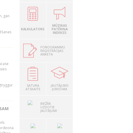
u
m, gan
MŪZIKAS
KALKULATORS
PATĒRIŅA
rēšanas
INDEKSS
FONOGRAMMU
REĢISTRĀCIJAS
ANKETA
owcase
āsies
i
gtryggur
SATURA
JAUTĀJUMS
ATSKAITE
JURISTAM
BIEŽĀK
UZDOTIE
RSAM
JAUTĀJUMI
ils
akordeona