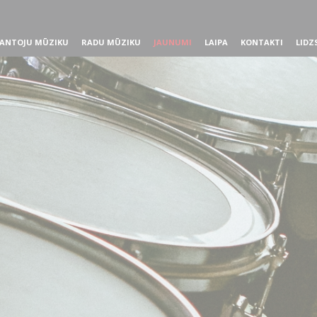
ANTOJU MŪZIKU
RADU MŪZIKU
JAUNUMI
LAIPA
KONTAKTI
LIDZ