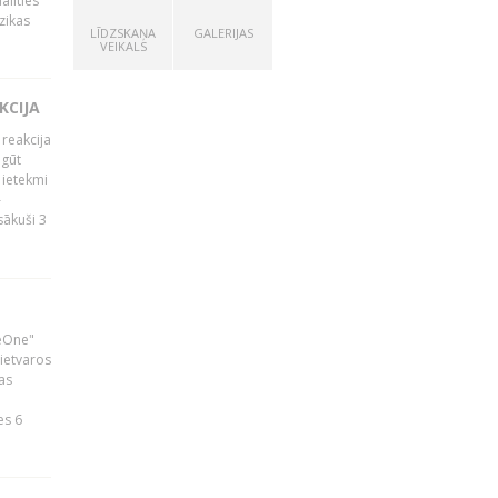
alīties
zikas
LĪDZSKAŅA
GALERIJAS
VEIKALS
KCIJA
 reakcija
 gūt
 ietekmi
–
zsākuši 3
neOne"
 ietvaros
as
ā
es 6