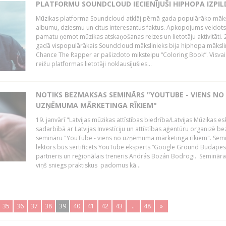
PLATFORMU SOUNDCLOUD IECIENĪJUŠI HIPHOPA IZPILD
Mūzikas platforma Soundcloud atklāj pērnā gada populārāko māks
albumu, dziesmu un citus interesantus faktus. Apkopojums veidots
pamatu ņemot mūzikas atskaņošanas reizes un lietotāju aktivitāti. 
gadā vispopulārākais Soundcloud mākslinieks bija hiphopa māksli
Chance The Rapper ar pašizdoto miksteipu “Coloring Book”. Visvai
reižu platformas lietotāji noklausījušies...
NOTIKS BEZMAKSAS SEMINĀRS "YOUTUBE - VIENS NO
UZŅĒMUMA MĀRKETINGA RĪKIEM"
19. janvārī "Latvijas mūzikas attīstības biedrība/Latvijas Mūzikas e
sadarbībā ar Latvijas Investīciju un attīstības aģentūru organizē 
semināru "YouTube - viens no uzņēmuma mārketinga rīkiem". Sem
lektors būs sertificēts YouTube eksperts “Google Ground Budapes
partneris un reģionālais treneris András Bozán Bodrogi. Semināra 
viņš sniegs praktiskus padomus kā...
35
36
37
38
39
40
41
42
43
..
48
»