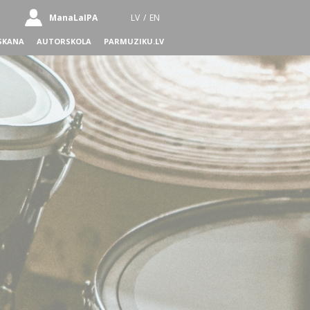
ManaLaIPA
LV
/
EN
SKANA
AUTORSKOLA
PARMUZIKU.LV