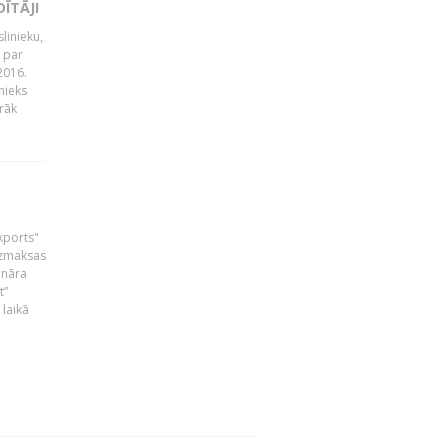
ĪTĀJI
linieku,
 par
2016.
nieks
rāk
skports"
bezmaksas
ināra
t”
laikā