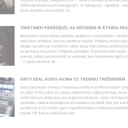
mūzikas festivāla „Daugavpils 2017” ietvaros.Konkursā aicināti pied
dalībnieki divās vecuma kategorijās: “A” kategorijā – izpildītāji – mū
skolu audzēkņi vecumā līdz 16...
ZINĀTNIEKI PIERĀDĪJUŠI, KA MŪZIĶIEM IR ĀTRĀKA REA
Monreālas Universitātes pētījums apstiprina, ka mūziķiem ir ātrāka
nekā tiem cilvēkiem, kas nav saistīti ar mūziku. Pētījuma mērķis bija
labāku izpratni par pastāvošo saikni starp instrumenta spēlēšanas
uz ķermeņa impulsiem. Pētījumā piedalījās 16 profesionāli mūziķi 
pianisti, čellisti, perkusionisti un vijolnieki, kuri instrumenta spēli u
– 10 gadu vecumā. Kā...
DIRTY DEAL AUDIO AICINA UZ TRENIŅU TREŠDIENĀM
Dirty Deal Audio Treniņu Trešdienas notiks reizi mēnesī klubā "O
no plkst.18 līdz plkst 23. Vakara sākumā būs izglītojošā daļa, kuras
notiks lekcijas, diskusijas, paraugdemonstrējumi - katru reizi kaut k
savādāks. Vakara turpinājumā norisināsies muzikālā daļa, kur katr
pasākumā ar 20 minūšu garu oriģinālmūzikas uzstāšanos piedalīsi
mūziķi. Pēc katras uzstāšanās tiks...