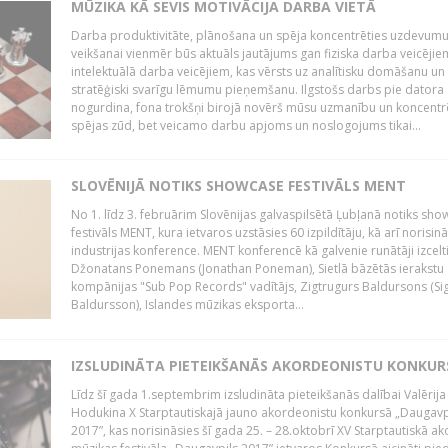
MŪZIKA KĀ SEVIS MOTIVĀCIJA DARBA VIETĀ
Darba produktivitāte, plānošana un spēja koncentrēties uzdevum
veikšanai vienmēr būs aktuāls jautājums gan fiziska darba veicējie
intelektuālā darba veicējiem, kas vērsts uz analītisku domāšanu un
stratēģiski svarīgu lēmumu pieņemšanu. Ilgstošs darbs pie datora
nogurdina, fona trokšņi birojā novērš mūsu uzmanību un koncent
spējas zūd, bet veicamo darbu apjoms un noslogojums tikai...
SLOVĒNIJĀ NOTIKS SHOWCASE FESTIVĀLS MENT
No 1. līdz 3. februārim Slovēnijas galvaspilsētā Ļubļanā notiks sh
festivāls MENT, kura ietvaros uzstāsies 60 izpildītāju, kā arī norisin
industrijas konference. MENT konferencē kā galvenie runātāji izcelt
Džonatans Ponemans (Jonathan Poneman), Sietlā bāzētās ierakstu
kompānijas "Sub Pop Records" vadītājs, Zigtrugurs Baldursons (Si
Baldursson), Islandes mūzikas eksporta...
IZSLUDINĀTA PIETEIKŠANĀS AKORDEONISTU KONKU
Līdz šī gada 1.septembrim izsludināta pieteikšanās dalībai Valērija
Hodukina X Starptautiskajā jauno akordeonistu konkursā „Daugavp
2017”, kas norisināsies šī gada 25. – 28.oktobrī XV Starptautiskā 