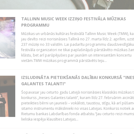
TALLINN MUSIC WEEK IZZIŅO FESTIVĀLA MŪZIKAS
PROGRAMMU
Mūzikas un urbānās kultūras festivālā Tallinn Music Week (TMW), k
jau devīto reizi norisināsies Tallinā no 27. marta līdz 2. aprīlim, uzs
237 mūziķi no 33 valstīm. Lai padarītu programmu daudzveidīgāku
festivāla organizatori ne tikai paplašinājuši pārstāvēto mūzikas ža
klāstu, bet arī parūpējušies par jaunām un interesantām koncertu
vietām.TMW mūzikas programmā pārstāvēts teju...
IZSLUDINĀTA PIETEIKŠANĀS DALĪBAI KONKURSĀ "INE
GALANTES TALANTI"
Šopavasar jau ceturto gadu Latvijā norisināsies klasiskās mūzikas t
konkurss „Ineses Galantes talanti”, kuram līdz 27. februārim aicināt
pieteikties bērni un jaunieši – vokālisti, taustiņu, stīgu, kā arī pūša
sitamo instrumentu mākslinieki no visas Latvijas. Konkurss notiek a
Rietumu bankas Labdarības fonda atbalstu.“Jau ceturto reizi mum
lieliska iespēja klausīties Latvijas...