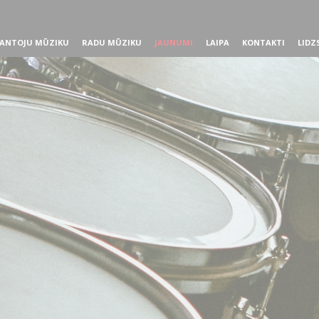
ANTOJU MŪZIKU
RADU MŪZIKU
JAUNUMI
LAIPA
KONTAKTI
LIDZ