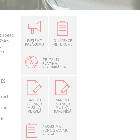
as šogad
tāsies
PIETEIKT
DJ LICENCE
PASĀKUMU
PIETEIKUMS
,
nru
ZELTA UN
PLATĪNA
SERTIFIKĀCIJA
SES
alantu
SAŅEMT
SAŅEMT
i
ATĻAUJU
ATĻAUJU
mo un
MŪZIKAI
MŪZIKAI
VEIKALĀ
KAFEJNĪCĀ
r
s būs
PASĀKUMA
FONOGRAMMU
ATSKAITE