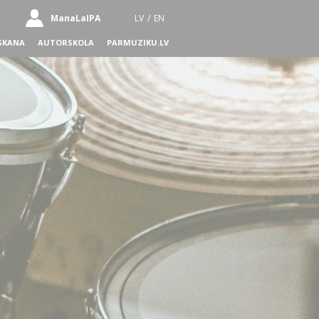
ManaLaIPA
LV
/
EN
SKANA
AUTORSKOLA
PARMUZIKU.LV