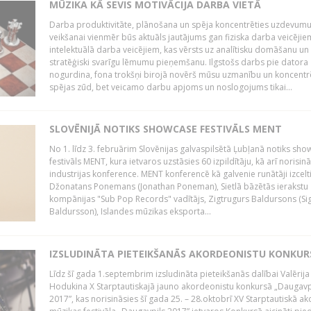
MŪZIKA KĀ SEVIS MOTIVĀCIJA DARBA VIETĀ
Darba produktivitāte, plānošana un spēja koncentrēties uzdevum
veikšanai vienmēr būs aktuāls jautājums gan fiziska darba veicējie
intelektuālā darba veicējiem, kas vērsts uz analītisku domāšanu un
stratēģiski svarīgu lēmumu pieņemšanu. Ilgstošs darbs pie datora
nogurdina, fona trokšņi birojā novērš mūsu uzmanību un koncent
spējas zūd, bet veicamo darbu apjoms un noslogojums tikai...
SLOVĒNIJĀ NOTIKS SHOWCASE FESTIVĀLS MENT
No 1. līdz 3. februārim Slovēnijas galvaspilsētā Ļubļanā notiks sh
festivāls MENT, kura ietvaros uzstāsies 60 izpildītāju, kā arī norisin
industrijas konference. MENT konferencē kā galvenie runātāji izcelt
Džonatans Ponemans (Jonathan Poneman), Sietlā bāzētās ierakstu
kompānijas "Sub Pop Records" vadītājs, Zigtrugurs Baldursons (Si
Baldursson), Islandes mūzikas eksporta...
IZSLUDINĀTA PIETEIKŠANĀS AKORDEONISTU KONKU
Līdz šī gada 1.septembrim izsludināta pieteikšanās dalībai Valērija
Hodukina X Starptautiskajā jauno akordeonistu konkursā „Daugavp
2017”, kas norisināsies šī gada 25. – 28.oktobrī XV Starptautiskā 