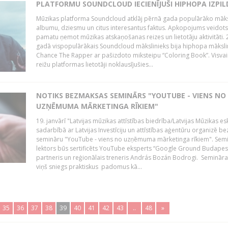
PLATFORMU SOUNDCLOUD IECIENĪJUŠI HIPHOPA IZPILD
Mūzikas platforma Soundcloud atklāj pērnā gada populārāko māks
albumu, dziesmu un citus interesantus faktus. Apkopojums veidots
pamatu ņemot mūzikas atskaņošanas reizes un lietotāju aktivitāti. 
gadā vispopulārākais Soundcloud mākslinieks bija hiphopa māksli
Chance The Rapper ar pašizdoto miksteipu “Coloring Book”. Visvai
reižu platformas lietotāji noklausījušies...
NOTIKS BEZMAKSAS SEMINĀRS "YOUTUBE - VIENS NO
UZŅĒMUMA MĀRKETINGA RĪKIEM"
19. janvārī "Latvijas mūzikas attīstības biedrība/Latvijas Mūzikas e
sadarbībā ar Latvijas Investīciju un attīstības aģentūru organizē 
semināru "YouTube - viens no uzņēmuma mārketinga rīkiem". Sem
lektors būs sertificēts YouTube eksperts “Google Ground Budapes
partneris un reģionālais treneris András Bozán Bodrogi. Semināra 
viņš sniegs praktiskus padomus kā...
35
36
37
38
39
40
41
42
43
..
48
»