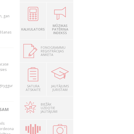
u
m, gan
MŪZIKAS
KALKULATORS
PATĒRIŅA
rēšanas
INDEKSS
FONOGRAMMU
REĢISTRĀCIJAS
ANKETA
owcase
āsies
i
gtryggur
SATURA
JAUTĀJUMS
ATSKAITE
JURISTAM
BIEŽĀK
UZDOTIE
RSAM
JAUTĀJUMI
ils
akordeona