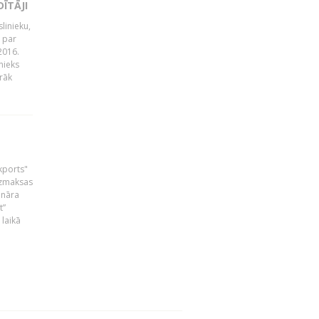
ĪTĀJI
linieku,
 par
2016.
nieks
rāk
skports"
bezmaksas
ināra
t”
laikā