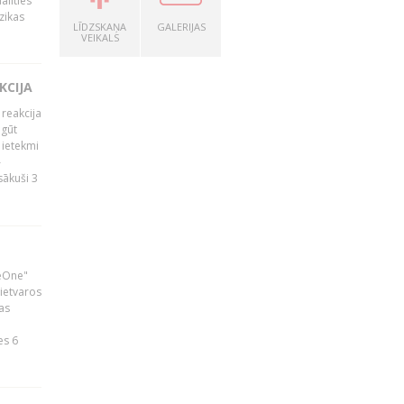
alīties
zikas
LĪDZSKAŅA
GALERIJAS
VEIKALS
KCIJA
 reakcija
 gūt
 ietekmi
–
zsākuši 3
neOne"
 ietvaros
as
ā
es 6