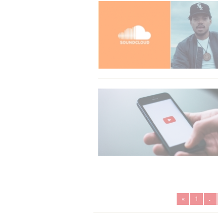
«
1
..