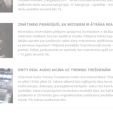
mūzikas festivāla „Daugavpils 2017” ietvaros.Konkursā aicināti pied
dalībnieki divās vecuma kategorijās: “A” kategorijā – izpildītāji – mū
skolu audzēkņi vecumā līdz 16...
ZINĀTNIEKI PIERĀDĪJUŠI, KA MŪZIĶIEM IR ĀTRĀKA REA
Monreālas Universitātes pētījums apstiprina, ka mūziķiem ir ātrāka
nekā tiem cilvēkiem, kas nav saistīti ar mūziku. Pētījuma mērķis bija
labāku izpratni par pastāvošo saikni starp instrumenta spēlēšanas
uz ķermeņa impulsiem. Pētījumā piedalījās 16 profesionāli mūziķi 
pianisti, čellisti, perkusionisti un vijolnieki, kuri instrumenta spēli u
– 10 gadu vecumā. Kā...
DIRTY DEAL AUDIO AICINA UZ TRENIŅU TREŠDIENĀM
Dirty Deal Audio Treniņu Trešdienas notiks reizi mēnesī klubā "O
no plkst.18 līdz plkst 23. Vakara sākumā būs izglītojošā daļa, kuras
notiks lekcijas, diskusijas, paraugdemonstrējumi - katru reizi kaut k
savādāks. Vakara turpinājumā norisināsies muzikālā daļa, kur katr
pasākumā ar 20 minūšu garu oriģinālmūzikas uzstāšanos piedalīsi
mūziķi. Pēc katras uzstāšanās tiks...