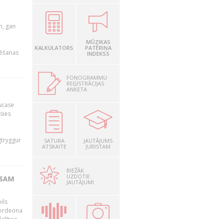
u
m, gan
MŪZIKAS
KALKULATORS
PATĒRIŅA
rēšanas
INDEKSS
FONOGRAMMU
REĢISTRĀCIJAS
ANKETA
owcase
āsies
i
gtryggur
SATURA
JAUTĀJUMS
ATSKAITE
JURISTAM
BIEŽĀK
UZDOTIE
RSAM
JAUTĀJUMI
ils
akordeona