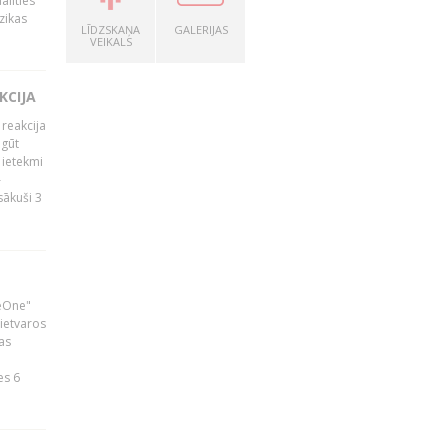
alīties
zikas
LĪDZSKAŅA
GALERIJAS
VEIKALS
KCIJA
 reakcija
 gūt
 ietekmi
–
zsākuši 3
neOne"
 ietvaros
as
ā
es 6