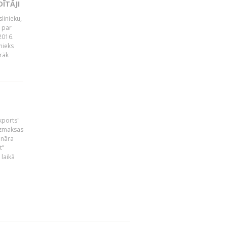
ĪTĀJI
linieku,
 par
2016.
nieks
rāk
skports"
bezmaksas
ināra
t”
laikā