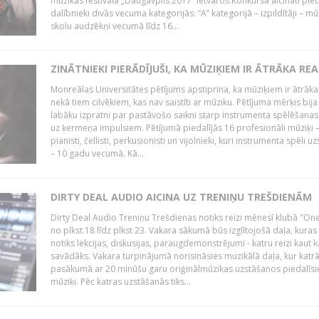
mūzikas festivāla „Daugavpils 2017” ietvaros.Konkursā aicināti pied
dalībnieki divās vecuma kategorijās: “A” kategorijā – izpildītāji – mū
skolu audzēkņi vecumā līdz 16...
ZINĀTNIEKI PIERĀDĪJUŠI, KA MŪZIĶIEM IR ĀTRĀKA REA
Monreālas Universitātes pētījums apstiprina, ka mūziķiem ir ātrāka
nekā tiem cilvēkiem, kas nav saistīti ar mūziku. Pētījuma mērķis bija
labāku izpratni par pastāvošo saikni starp instrumenta spēlēšanas
uz ķermeņa impulsiem. Pētījumā piedalījās 16 profesionāli mūziķi 
pianisti, čellisti, perkusionisti un vijolnieki, kuri instrumenta spēli u
– 10 gadu vecumā. Kā...
DIRTY DEAL AUDIO AICINA UZ TRENIŅU TREŠDIENĀM
Dirty Deal Audio Treniņu Trešdienas notiks reizi mēnesī klubā "O
no plkst.18 līdz plkst 23. Vakara sākumā būs izglītojošā daļa, kuras
notiks lekcijas, diskusijas, paraugdemonstrējumi - katru reizi kaut k
savādāks. Vakara turpinājumā norisināsies muzikālā daļa, kur katr
pasākumā ar 20 minūšu garu oriģinālmūzikas uzstāšanos piedalīsi
mūziķi. Pēc katras uzstāšanās tiks...