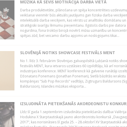
MŪZIKA KĀ SEVIS MOTIVĀCIJA DARBA VIETĀ
Darba produktivitāte, plānošana un spēja koncentrēties uzdevum
veikšanai vienmēr būs aktuāls jautājums gan fiziska darba veicējie
intelektuālā darba veicējiem, kas vērsts uz analītisku domāšanu un
stratēģiski svarīgu lēmumu pieņemšanu. Ilgstošs darbs pie datora
nogurdina, fona trokšņi birojā novērš mūsu uzmanību un koncent
spējas zūd, bet veicamo darbu apjoms un noslogojums tikai...
SLOVĒNIJĀ NOTIKS SHOWCASE FESTIVĀLS MENT
No 1. līdz 3. februārim Slovēnijas galvaspilsētā Ļubļanā notiks sh
festivāls MENT, kura ietvaros uzstāsies 60 izpildītāju, kā arī norisin
industrijas konference. MENT konferencē kā galvenie runātāji izcelt
Džonatans Ponemans (Jonathan Poneman), Sietlā bāzētās ierakstu
kompānijas "Sub Pop Records" vadītājs, Zigtrugurs Baldursons (Si
Baldursson), Islandes mūzikas eksporta...
IZSLUDINĀTA PIETEIKŠANĀS AKORDEONISTU KONKU
Līdz šī gada 1.septembrim izsludināta pieteikšanās dalībai Valērija
Hodukina X Starptautiskajā jauno akordeonistu konkursā „Daugavp
2017”, kas norisināsies šī gada 25. – 28.oktobrī XV Starptautiskā 