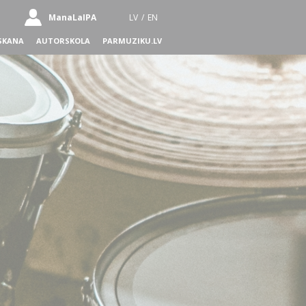
ManaLaIPA
LV
/
EN
SKANA
AUTORSKOLA
PARMUZIKU.LV