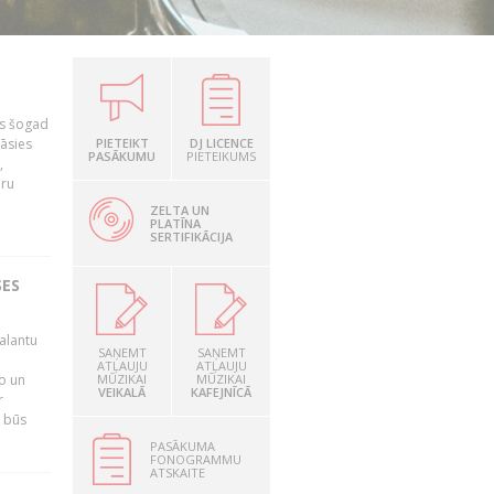
as šogad
tāsies
PIETEIKT
DJ LICENCE
PASĀKUMU
PIETEIKUMS
,
nru
ZELTA UN
PLATĪNA
SERTIFIKĀCIJA
SES
alantu
SAŅEMT
SAŅEMT
i
ATĻAUJU
ATĻAUJU
mo un
MŪZIKAI
MŪZIKAI
VEIKALĀ
KAFEJNĪCĀ
r
s būs
PASĀKUMA
FONOGRAMMU
ATSKAITE