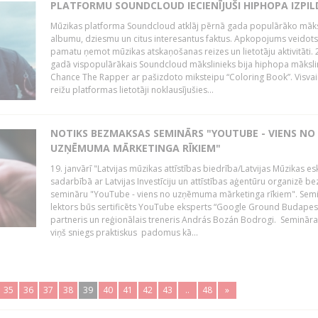
PLATFORMU SOUNDCLOUD IECIENĪJUŠI HIPHOPA IZPILD
Mūzikas platforma Soundcloud atklāj pērnā gada populārāko māks
albumu, dziesmu un citus interesantus faktus. Apkopojums veidots
pamatu ņemot mūzikas atskaņošanas reizes un lietotāju aktivitāti. 
gadā vispopulārākais Soundcloud mākslinieks bija hiphopa māksli
Chance The Rapper ar pašizdoto miksteipu “Coloring Book”. Visvai
reižu platformas lietotāji noklausījušies...
NOTIKS BEZMAKSAS SEMINĀRS "YOUTUBE - VIENS NO
UZŅĒMUMA MĀRKETINGA RĪKIEM"
19. janvārī "Latvijas mūzikas attīstības biedrība/Latvijas Mūzikas e
sadarbībā ar Latvijas Investīciju un attīstības aģentūru organizē 
semināru "YouTube - viens no uzņēmuma mārketinga rīkiem". Sem
lektors būs sertificēts YouTube eksperts “Google Ground Budapes
partneris un reģionālais treneris András Bozán Bodrogi. Semināra 
viņš sniegs praktiskus padomus kā...
35
36
37
38
39
40
41
42
43
..
48
»