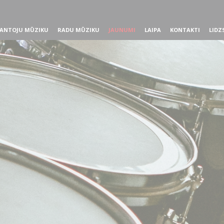
ANTOJU MŪZIKU
RADU MŪZIKU
JAUNUMI
LAIPA
KONTAKTI
LIDZ