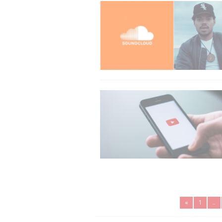
«
1
..