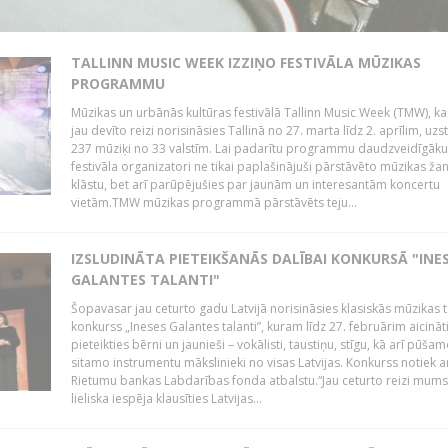
TALLINN MUSIC WEEK IZZIŅO FESTIVĀLA MŪZIKAS
PROGRAMMU
Mūzikas un urbānās kultūras festivālā Tallinn Music Week (TMW), k
jau devīto reizi norisināsies Tallinā no 27. marta līdz 2. aprīlim, uzs
237 mūziķi no 33 valstīm. Lai padarītu programmu daudzveidīgāku
festivāla organizatori ne tikai paplašinājuši pārstāvēto mūzikas ža
klāstu, bet arī parūpējušies par jaunām un interesantām koncertu
vietām.TMW mūzikas programmā pārstāvēts teju...
IZSLUDINĀTA PIETEIKŠANĀS DALĪBAI KONKURSĀ "INE
GALANTES TALANTI"
Šopavasar jau ceturto gadu Latvijā norisināsies klasiskās mūzikas t
konkurss „Ineses Galantes talanti”, kuram līdz 27. februārim aicināt
pieteikties bērni un jaunieši – vokālisti, taustiņu, stīgu, kā arī pūša
sitamo instrumentu mākslinieki no visas Latvijas. Konkurss notiek a
Rietumu bankas Labdarības fonda atbalstu.“Jau ceturto reizi mum
lieliska iespēja klausīties Latvijas...