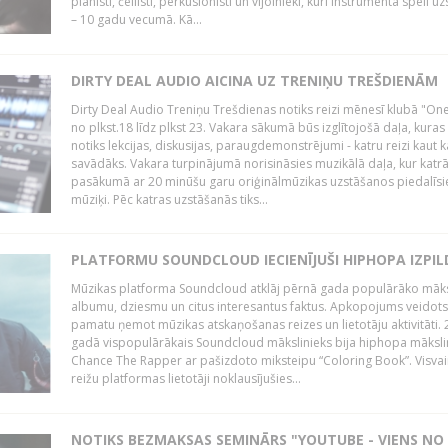
pianisti, čellisti, perkusionisti un vijolnieki, kuri instrumenta spēli u
– 10 gadu vecumā. Kā...
DIRTY DEAL AUDIO AICINA UZ TRENIŅU TREŠDIENĀM
Dirty Deal Audio Treniņu Trešdienas notiks reizi mēnesī klubā "O
no plkst.18 līdz plkst 23. Vakara sākumā būs izglītojošā daļa, kuras
notiks lekcijas, diskusijas, paraugdemonstrējumi - katru reizi kaut k
savādāks. Vakara turpinājumā norisināsies muzikālā daļa, kur katr
pasākumā ar 20 minūšu garu oriģinālmūzikas uzstāšanos piedalīsi
mūziķi. Pēc katras uzstāšanās tiks...
PLATFORMU SOUNDCLOUD IECIENĪJUŠI HIPHOPA IZPILD
Mūzikas platforma Soundcloud atklāj pērnā gada populārāko māks
albumu, dziesmu un citus interesantus faktus. Apkopojums veidots
pamatu ņemot mūzikas atskaņošanas reizes un lietotāju aktivitāti. 
gadā vispopulārākais Soundcloud mākslinieks bija hiphopa māksli
Chance The Rapper ar pašizdoto miksteipu “Coloring Book”. Visvai
reižu platformas lietotāji noklausījušies...
NOTIKS BEZMAKSAS SEMINĀRS "YOUTUBE - VIENS NO