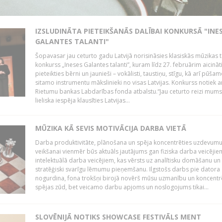
IZSLUDINĀTA PIETEIKŠANĀS DALĪBAI KONKURSĀ "INE
GALANTES TALANTI"
Šopavasar jau ceturto gadu Latvijā norisināsies klasiskās mūzikas t
konkurss „Ineses Galantes talanti”, kuram līdz 27. februārim aicināt
pieteikties bērni un jaunieši – vokālisti, taustiņu, stīgu, kā arī pūša
sitamo instrumentu mākslinieki no visas Latvijas. Konkurss notiek a
Rietumu bankas Labdarības fonda atbalstu.“Jau ceturto reizi mum
lieliska iespēja klausīties Latvijas...
MŪZIKA KĀ SEVIS MOTIVĀCIJA DARBA VIETĀ
Darba produktivitāte, plānošana un spēja koncentrēties uzdevum
veikšanai vienmēr būs aktuāls jautājums gan fiziska darba veicējie
intelektuālā darba veicējiem, kas vērsts uz analītisku domāšanu un
stratēģiski svarīgu lēmumu pieņemšanu. Ilgstošs darbs pie datora
nogurdina, fona trokšņi birojā novērš mūsu uzmanību un koncent
spējas zūd, bet veicamo darbu apjoms un noslogojums tikai...
SLOVĒNIJĀ NOTIKS SHOWCASE FESTIVĀLS MENT