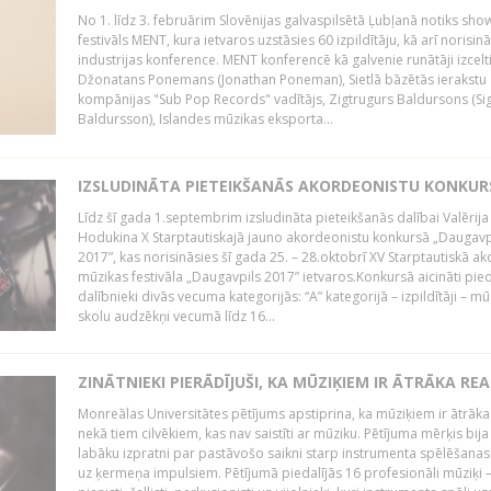
No 1. līdz 3. februārim Slovēnijas galvaspilsētā Ļubļanā notiks sh
festivāls MENT, kura ietvaros uzstāsies 60 izpildītāju, kā arī norisin
industrijas konference. MENT konferencē kā galvenie runātāji izcelt
Džonatans Ponemans (Jonathan Poneman), Sietlā bāzētās ierakstu
kompānijas "Sub Pop Records" vadītājs, Zigtrugurs Baldursons (Si
Baldursson), Islandes mūzikas eksporta...
IZSLUDINĀTA PIETEIKŠANĀS AKORDEONISTU KONKU
Līdz šī gada 1.septembrim izsludināta pieteikšanās dalībai Valērija
Hodukina X Starptautiskajā jauno akordeonistu konkursā „Daugavp
2017”, kas norisināsies šī gada 25. – 28.oktobrī XV Starptautiskā 
mūzikas festivāla „Daugavpils 2017” ietvaros.Konkursā aicināti pied
dalībnieki divās vecuma kategorijās: “A” kategorijā – izpildītāji – mū
skolu audzēkņi vecumā līdz 16...
ZINĀTNIEKI PIERĀDĪJUŠI, KA MŪZIĶIEM IR ĀTRĀKA REA
Monreālas Universitātes pētījums apstiprina, ka mūziķiem ir ātrāka
nekā tiem cilvēkiem, kas nav saistīti ar mūziku. Pētījuma mērķis bija
labāku izpratni par pastāvošo saikni starp instrumenta spēlēšanas
uz ķermeņa impulsiem. Pētījumā piedalījās 16 profesionāli mūziķi 