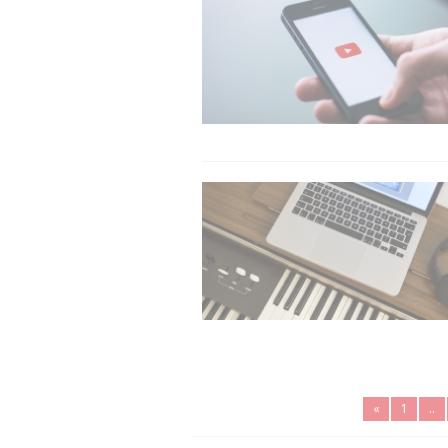
«
1
..