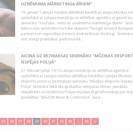
UZŅĒMUMA MĀRKETINGA RĪKIEM"
19. janvārī "Latvijas mūzikas attīstības biedrība/Latvijas Mūzikas e
sadarbībā ar Latvijas Investīciju un attīstības aģentūru organizē 
semināru "YouTube - viens no uzņēmuma mārketinga rīkiem". Sem
lektors būs sertificēts YouTube eksperts “Google Ground Budapes
partneris un reģionālais treneris András Bozán Bodrogi. Semināra 
viņš sniegs praktiskus padomus kā...
AICINA UZ BEZMAKSAS SEMINĀRU "MŪZIKAS EKSPOR
IESPĒJAS POLIJĀ"
27. februārī plkst. 14:10 Latvijas Investīciju un attīstības aģentūra
sadarbībā ar Latvijas mūzikas attīstības biedrību/ Latvijas Mūzikas
eksports aicina uz bezmaksas semināru "Mūzikas eksporta iespēja
Polijā".Semināra laikā tiks apskatītas sekojošas tēmas: Jaunākās
aktualitātes un tendences Polijas mūzikas tirgū Informācija par ies
piedalīties "SEAZON Music & Conference", kura...
35
36
37
38
39
40
41
42
43
..
48
»