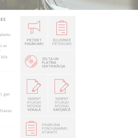
SES
alantu
i
PIETEIKT
DJ LICENCE
PASĀKUMU
PIETEIKUMS
mo un
r
s būs
ZELTA UN
PLATĪNA
SERTIFIKĀCIJA
u
m, gan
SAŅEMT
SAŅEMT
ATĻAUJU
ATĻAUJU
MŪZIKAI
MŪZIKAI
VEIKALĀ
KAFEJNĪCĀ
rēšanas
PASĀKUMA
FONOGRAMMU
ATSKAITE