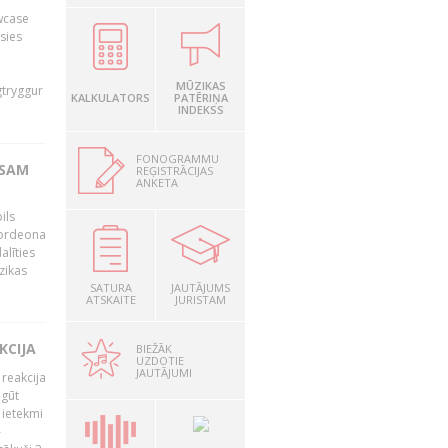
owcase
āsies
i
MŪZIKAS
gtryggur
KALKULATORS
PATĒRIŅA
INDEKSS
FONOGRAMMU
RSAM
REĢISTRĀCIJAS
ANKETA
ils
akordeona
alīties
zikas
SATURA
JAUTĀJUMS
ATSKAITE
JURISTAM
KCIJA
BIEŽĀK
UZDOTIE
JAUTĀJUMI
 reakcija
 gūt
 ietekmi
–