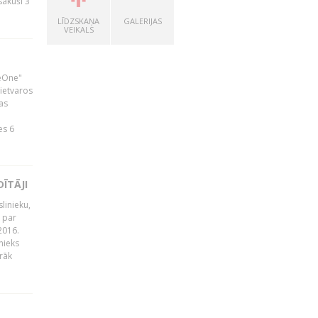
zsākuši 3
LĪDZSKAŅA
GALERIJAS
VEIKALS
neOne"
 ietvaros
as
ā
es 6
ĪTĀJI
linieku,
 par
2016.
nieks
rāk