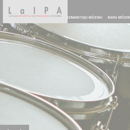
IZMANTOJU MŪZIKU
RADU MŪZIK