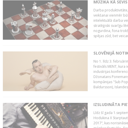
MŪZIKA KĀ SEVIS
Darba produktivitāte
veikšanai vienmēr būs
intelektuālā darba ve
stratēģiski svarīgu 
nogurdina, fona trok
spējas zūd, bet veic
SLOVĒNIJĀ NOTI
No 1. līdz 3. februār
festivāls MENT, kura i
industrijas konferenc
Džonatans Ponemans (
kompānijas "Sub Pop 
Baldursson), Islandes
IZSLUDINĀTA PI
Līdz šī gada 1.septem
Hodukina X Starptaut
2017”, kas norisināsi