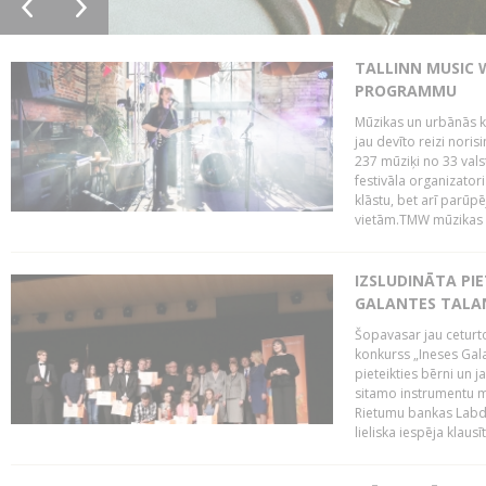
TALLINN MUSIC 
PROGRAMMU
Mūzikas un urbānās ku
jau devīto reizi norisi
237 mūziķi no 33 val
festivāla organizator
klāstu, bet arī parūp
vietām.TMW mūzikas 
IZSLUDINĀTA PIE
GALANTES TALA
Šopavasar jau ceturto
konkurss „Ineses Galan
pieteikties bērni un ja
sitamo instrumentu mā
Rietumu bankas Labda
lieliska iespēja klausīt