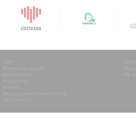
LAIPA
BIEDRĪ
ES IZMANTOJU MŪZIKU
MISAS 
ES RADU MŪZIKU
TEL. 6
AKTUALITĀTES
KONTAKTI
SĪKDATŅU IZMANTOŠANAS POLITIKA
DATU APSTRĀDE