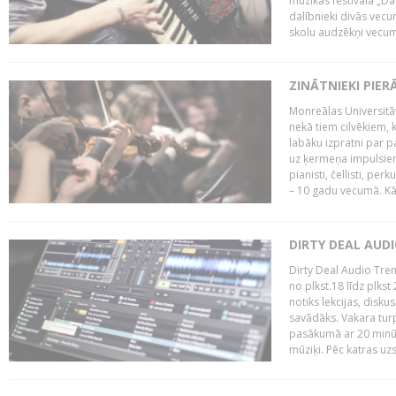
mūzikas festivāla „Da
dalībnieki divās vecum
skolu audzēkņi vecumā
ZINĀTNIEKI PIER
Monreālas Universitāt
nekā tiem cilvēkiem, k
labāku izpratni par p
uz ķermeņa impulsiem.
pianisti, čellisti, per
– 10 gadu vecumā. Kā.
DIRTY DEAL AUD
Dirty Deal Audio Tre
no plkst.18 līdz plkst
notiks lekcijas, disku
savādāks. Vakara turp
pasākumā ar 20 minūš
mūziķi. Pēc katras uzs