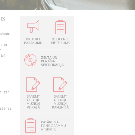
SES
alantu
i
PIETEIKT
DJ LICENCE
PASĀKUMU
PIETEIKUMS
mo un
r
s būs
ZELTA UN
PLATĪNA
SERTIFIKĀCIJA
u
m, gan
SAŅEMT
SAŅEMT
ATĻAUJU
ATĻAUJU
MŪZIKAI
MŪZIKAI
VEIKALĀ
KAFEJNĪCĀ
rēšanas
PASĀKUMA
FONOGRAMMU
ATSKAITE