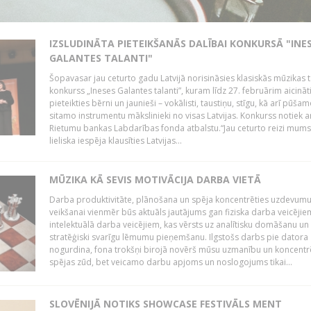
IZSLUDINĀTA PIETEIKŠANĀS DALĪBAI KONKURSĀ "INE
GALANTES TALANTI"
Šopavasar jau ceturto gadu Latvijā norisināsies klasiskās mūzikas t
konkurss „Ineses Galantes talanti”, kuram līdz 27. februārim aicināt
pieteikties bērni un jaunieši – vokālisti, taustiņu, stīgu, kā arī pūša
sitamo instrumentu mākslinieki no visas Latvijas. Konkurss notiek a
Rietumu bankas Labdarības fonda atbalstu.“Jau ceturto reizi mum
lieliska iespēja klausīties Latvijas...
MŪZIKA KĀ SEVIS MOTIVĀCIJA DARBA VIETĀ
Darba produktivitāte, plānošana un spēja koncentrēties uzdevum
veikšanai vienmēr būs aktuāls jautājums gan fiziska darba veicējie
intelektuālā darba veicējiem, kas vērsts uz analītisku domāšanu un
stratēģiski svarīgu lēmumu pieņemšanu. Ilgstošs darbs pie datora
nogurdina, fona trokšņi birojā novērš mūsu uzmanību un koncent
spējas zūd, bet veicamo darbu apjoms un noslogojums tikai...
SLOVĒNIJĀ NOTIKS SHOWCASE FESTIVĀLS MENT