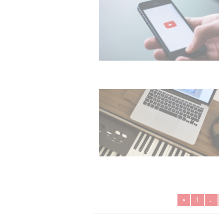
«
1
..