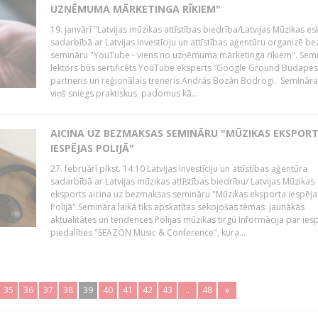
UZŅĒMUMA MĀRKETINGA RĪKIEM"
19. janvārī "Latvijas mūzikas attīstības biedrība/Latvijas Mūzikas e
sadarbībā ar Latvijas Investīciju un attīstības aģentūru organizē 
semināru "YouTube - viens no uzņēmuma mārketinga rīkiem". Sem
lektors būs sertificēts YouTube eksperts “Google Ground Budapes
partneris un reģionālais treneris András Bozán Bodrogi. Semināra 
viņš sniegs praktiskus padomus kā...
AICINA UZ BEZMAKSAS SEMINĀRU "MŪZIKAS EKSPOR
IESPĒJAS POLIJĀ"
27. februārī plkst. 14:10 Latvijas Investīciju un attīstības aģentūra
sadarbībā ar Latvijas mūzikas attīstības biedrību/ Latvijas Mūzikas
eksports aicina uz bezmaksas semināru "Mūzikas eksporta iespēja
Polijā".Semināra laikā tiks apskatītas sekojošas tēmas: Jaunākās
aktualitātes un tendences Polijas mūzikas tirgū Informācija par ies
piedalīties "SEAZON Music & Conference", kura...
35
36
37
38
39
40
41
42
43
..
48
»