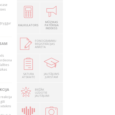
owcase
āsies
i
MŪZIKAS
gtryggur
KALKULATORS
PATĒRIŅA
INDEKSS
FONOGRAMMU
RSAM
REĢISTRĀCIJAS
ANKETA
ils
akordeona
alīties
zikas
SATURA
JAUTĀJUMS
ATSKAITE
JURISTAM
KCIJA
BIEŽĀK
UZDOTIE
JAUTĀJUMI
 reakcija
 gūt
 ietekmi
–