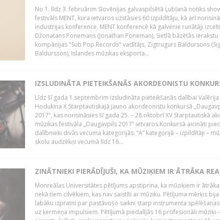
No 1. līdz 3. februārim Slovēnijas galvaspilsētā Ļubļanā notiks sh
festivāls MENT, kura ietvaros uzstāsies 60 izpildītāju, kā arī norisin
industrijas konference. MENT konferencē kā galvenie runātāji izcelt
Džonatans Ponemans (Jonathan Poneman), Sietlā bāzētās ierakstu
kompānijas "Sub Pop Records" vadītājs, Zigtrugurs Baldursons (Si
Baldursson), Islandes mūzikas eksporta...
IZSLUDINĀTA PIETEIKŠANĀS AKORDEONISTU KONKU
Līdz šī gada 1.septembrim izsludināta pieteikšanās dalībai Valērija
Hodukina X Starptautiskajā jauno akordeonistu konkursā „Daugavp
2017”, kas norisināsies šī gada 25. – 28.oktobrī XV Starptautiskā 
mūzikas festivāla „Daugavpils 2017” ietvaros.Konkursā aicināti pied
dalībnieki divās vecuma kategorijās: “A” kategorijā – izpildītāji – mū
skolu audzēkņi vecumā līdz 16...
ZINĀTNIEKI PIERĀDĪJUŠI, KA MŪZIĶIEM IR ĀTRĀKA REA
Monreālas Universitātes pētījums apstiprina, ka mūziķiem ir ātrāka
nekā tiem cilvēkiem, kas nav saistīti ar mūziku. Pētījuma mērķis bija
labāku izpratni par pastāvošo saikni starp instrumenta spēlēšanas
uz ķermeņa impulsiem. Pētījumā piedalījās 16 profesionāli mūziķi 