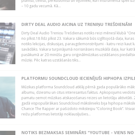
pianisti, čellisti, perkusionisti un vijolnieki, kuri instrumenta spēli u
– 10 gadu vecumā. Kā...
DIRTY DEAL AUDIO AICINA UZ TRENIŅU TREŠDIENĀM
Dirty Deal Audio Treniņu Trešdienas notiks reizi mēnesī klubā "O
no plkst.18 līdz plkst 23. Vakara sākumā būs izglītojošā daļa, kuras
notiks lekcijas, diskusijas, paraugdemonstrējumi - katru reizi kaut k
savādāks. Vakara turpinājumā norisināsies muzikālā daļa, kur katr
pasākumā ar 20 minūšu garu oriģinālmūzikas uzstāšanos piedalīsi
mūziķi. Pēc katras uzstāšanās tiks...
PLATFORMU SOUNDCLOUD IECIENĪJUŠI HIPHOPA IZPILD
Mūzikas platforma Soundcloud atklāj pērnā gada populārāko māks
albumu, dziesmu un citus interesantus faktus. Apkopojums veidots
pamatu ņemot mūzikas atskaņošanas reizes un lietotāju aktivitāti. 
gadā vispopulārākais Soundcloud mākslinieks bija hiphopa māksli
Chance The Rapper ar pašizdoto miksteipu “Coloring Book”. Visvai
reižu platformas lietotāji noklausījušies...
NOTIKS BEZMAKSAS SEMINĀRS "YOUTUBE - VIENS NO