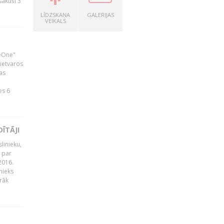
zsākuši 3
LĪDZSKAŅA
GALERIJAS
VEIKALS
neOne"
 ietvaros
as
ā
es 6
ĪTĀJI
linieku,
 par
2016.
nieks
rāk