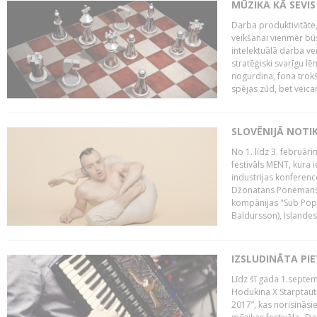
MŪZIKA KĀ SEVIS
Darba produktivitāte
veikšanai vienmēr būs
intelektuālā darba ve
stratēģiski svarīgu 
nogurdina, fona trok
spējas zūd, bet veic
SLOVĒNIJĀ NOTI
No 1. līdz 3. februār
festivāls MENT, kura i
industrijas konferenc
Džonatans Ponemans (
kompānijas "Sub Pop 
Baldursson), Islandes
IZSLUDINĀTA PI
Līdz šī gada 1.septem
Hodukina X Starptaut
2017”, kas norisināsi