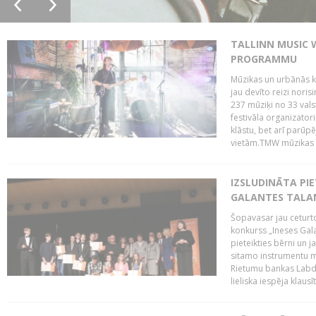
TALLINN MUSIC 
PROGRAMMU
Mūzikas un urbānās ku
jau devīto reizi norisi
237 mūziķi no 33 val
festivāla organizator
klāstu, bet arī parūp
vietām.TMW mūzikas 
IZSLUDINĀTA PIE
GALANTES TALA
Šopavasar jau ceturto
konkurss „Ineses Galan
pieteikties bērni un ja
sitamo instrumentu mā
Rietumu bankas Labda
lieliska iespēja klausīt