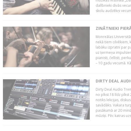
mūzikas festivāla „Da
dalībnieki divās vecum
skolu audzēkņi vecumā
ZINĀTNIEKI PIER
Monreālas Universitāt
nekā tiem cilvēkiem, k
labāku izpratni par p
uz ķermeņa impulsiem.
pianisti, čellisti, per
– 10 gadu vecumā. Kā.
DIRTY DEAL AUD
Dirty Deal Audio Tre
no plkst.18 līdz plkst
notiks lekcijas, disku
savādāks. Vakara turp
pasākumā ar 20 minūš
mūziķi. Pēc katras uzs