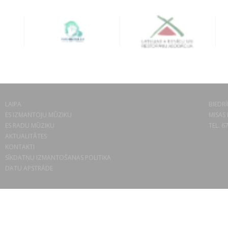
LAIPA
BIEDRĪ
ES IZMANTOJU MŪZIKU
MISAS 
ES RADU MŪZIKU
TEL. 6
AKTUALITĀTES
KONTAKTI
SĪKDATŅU IZMANTOŠANAS POLITIKA
DATU APSTRĀDE