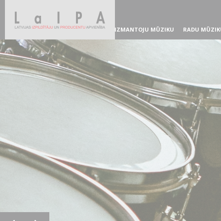
IZMANTOJU MŪZIKU
RADU MŪZIK