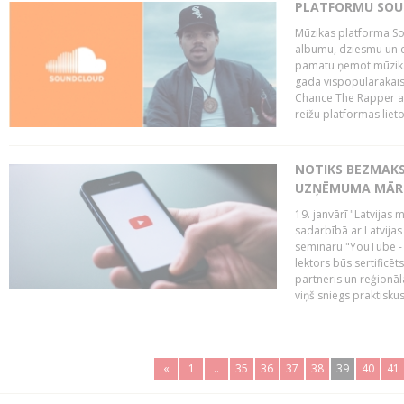
PLATFORMU SOUND
Mūzikas platforma So
albumu, dziesmu un c
pamatu ņemot mūzikas 
gadā vispopulārākais
Chance The Rapper ar
reižu platformas lietot
NOTIKS BEZMAKS
UZŅĒMUMA MĀRK
19. janvārī "Latvijas 
sadarbībā ar Latvijas
semināru "YouTube -
lektors būs sertific
partneris un reģionā
viņš sniegs praktisku
«
1
..
35
36
37
38
39
40
41