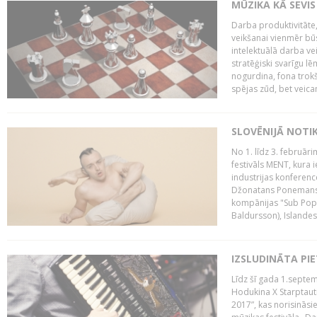
MŪZIKA KĀ SEVIS
Darba produktivitāte
veikšanai vienmēr būs
intelektuālā darba ve
stratēģiski svarīgu 
nogurdina, fona trok
spējas zūd, bet veic
SLOVĒNIJĀ NOTI
No 1. līdz 3. februār
festivāls MENT, kura i
industrijas konferenc
Džonatans Ponemans (
kompānijas "Sub Pop 
Baldursson), Islandes
IZSLUDINĀTA PI
Līdz šī gada 1.septem
Hodukina X Starptaut
2017”, kas norisināsi