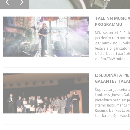
TALLINN MUSIC 
PROGRAMMU
Mūzikas un urbānās ku
jau devīto reizi norisi
237 mūziķi no 33 val
festivāla organizator
klāstu, bet arī parūp
vietām.TMW mūzikas 
IZSLUDINĀTA PIE
GALANTES TALA
Šopavasar jau ceturto
konkurss „Ineses Galan
pieteikties bērni un ja
sitamo instrumentu mā
Rietumu bankas Labda
lieliska iespēja klausīt