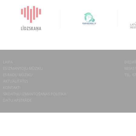
LAIPA
BIEDRĪ
ES IZMANTOJU MŪZIKU
MISAS 
ES RADU MŪZIKU
TEL. 6
AKTUALITĀTES
KONTAKTI
SĪKDATŅU IZMANTOŠANAS POLITIKA
DATU APSTRĀDE