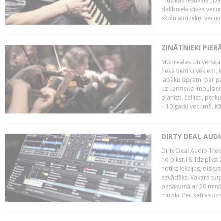
mūzikas festivāla „Da
dalībnieki divās vecum
skolu audzēkņi vecumā
ZINĀTNIEKI PIER
Monreālas Universitāt
nekā tiem cilvēkiem, k
labāku izpratni par p
uz ķermeņa impulsiem.
pianisti, čellisti, per
– 10 gadu vecumā. Kā.
DIRTY DEAL AUD
Dirty Deal Audio Tre
no plkst.18 līdz plkst
notiks lekcijas, disku
savādāks. Vakara turp
pasākumā ar 20 minūš
mūziķi. Pēc katras uzs