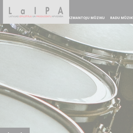
IZMANTOJU MŪZIKU
RADU MŪZIK