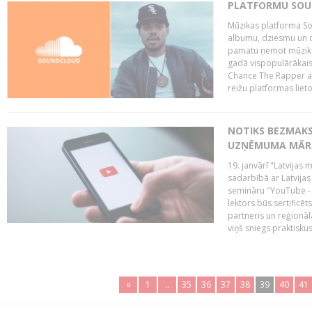
PLATFORMU SOUND
Mūzikas platforma So
albumu, dziesmu un c
pamatu ņemot mūzikas 
gadā vispopulārākais
Chance The Rapper ar
reižu platformas lietot
NOTIKS BEZMAKS
UZŅĒMUMA MĀRK
19. janvārī "Latvijas 
sadarbībā ar Latvijas
semināru "YouTube -
lektors būs sertific
partneris un reģionā
viņš sniegs praktisku
«
1
..
35
36
37
38
39
40
41