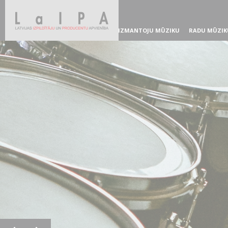
IZMANTOJU MŪZIKU
RADU MŪZIK