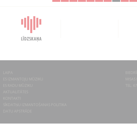
LAIPA
BIEDRĪ
ES IZMANTOJU MŪZIKU
MISAS 
ES RADU MŪZIKU
TEL. 6
AKTUALITĀTES
KONTAKTI
SĪKDATŅU IZMANTOŠANAS POLITIKA
DATU APSTRĀDE