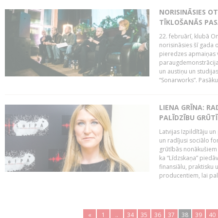
NORISINĀSIES O
TĪKLOŠANĀS PA
22. februārī, klubā On
norisināsies šī gada o
pieredzes apmaiņas va
paraugdemonstrācijas
un austiņu un studija
“Sonarworks”. Pasāku
LIENA GRĪNA: RA
PALĪDZĪBU GRŪT
Latvijas Izpildītāju u
un radījusi sociālo fo
grūtībās nonākušiem m
ka “Līdzskaņa” piedāv
finansiālu, praktisku
producentiem, lai palī
«
1
..
34
35
36
37
38
39
40