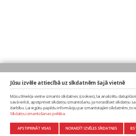
Jūsu izvēle attiecībā uz sīkdatnēm šajā vietnē
Mūsu tīmekļa vietne izmanto sīkdatnes (cookies), lai analizētu datuplūsm
savā ierīcē, apstipriniet sīkdatņu izmantošanu. Ja noraidīsiet sīkdatņu 
darbību. Lai iegūtu papildu informāciju par izmantotajām sīkdatnēm, to 
Sīkdatņu izmantošanas politika
.
APSTIPRINĀT VISAS
NORAIDĪT IZVĒLES SĪKDATNES
IES