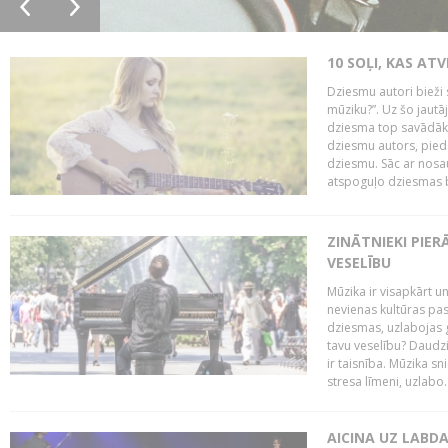
10 SOĻI, KAS AT
Dziesmu autori bieži 
mūziku?”. Uz šo jaut
dziesma top savādāk, 
dziesmu autors, piedā
dziesmu. Sāc ar nosa
atspoguļo dziesmas bū
ZINĀTNIEKI PIER
VESELĪBU
Mūzika ir visapkārt 
nevienas kultūras pas
dziesmas, uzlabojas ga
tavu veselību? Daudzi 
ir taisnība. Mūzika s
stresa līmeni, uzlabo..
AICINA UZ LABD