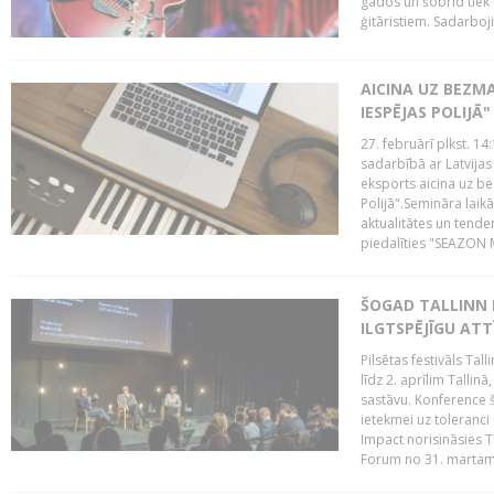
gados un šobrīd tiek 
ģitāristiem. Sadarbojie
AICINA UZ BEZM
IESPĒJAS POLIJĀ"
27. februārī plkst. 14:
sadarbībā ar Latvijas
eksports aicina uz b
Polijā".Semināra laik
aktualitātes un tende
piedalīties "SEAZON M
ŠOGAD TALLINN 
ILGTSPĒJĪGU AT
Pilsētas festivāls Ta
līdz 2. aprīlim Talli
sastāvu. Konference 
ietekmei uz toleranci
Impact norisināsies T
Forum no 31. martam l