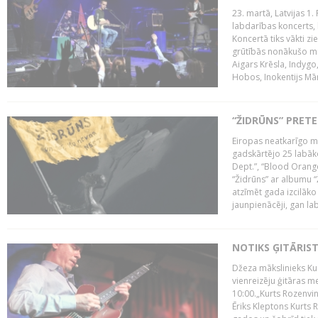
23. martā, Latvijas 1.
labdarības koncerts, 
Koncertā tiks vākti z
grūtībās nonākušo mū
Aigars Krēsla, Indygo
Hobos, Inokentijs Mārp
“ŽIDRŪNS” PRET
Eiropas neatkarīgo m
gadskārtējo 25 labāk
Dept.”, “Blood Orange
“Židrūns” ar albumu “
atzīmēt gada izcilāko 
jaunpienācēji, gan lab
NOTIKS ĢITĀRIS
Džeza mākslinieks Kur
vienreizēju ģitāras mei
10:00.„Kurts Rozenvinke
Ēriks Kleptons Kurts