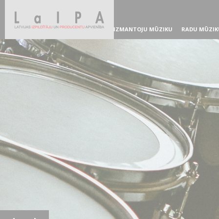
IZMANTOJU MŪZIKU
RADU MŪZIK