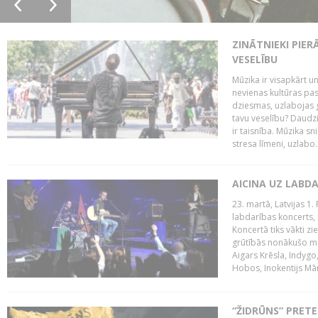
ZINĀTNIEKI PIER
VESELĪBU
Mūzika ir visapkārt 
nevienas kultūras pas
dziesmas, uzlabojas ga
tavu veselību? Daudzi 
ir taisnība. Mūzika s
stresa līmeni, uzlabo..
AICINA UZ LABD
23. martā, Latvijas 1.
labdarības koncerts, 
Koncertā tiks vākti z
grūtībās nonākušo mū
Aigars Krēsla, Indygo
Hobos, Inokentijs Mārp
“ŽIDRŪNS” PRET