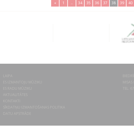
«
1
..
34
35
36
37
38
39
40
LAIPA
BIEDRĪ
ES IZMANTOJU MŪZIKU
MISAS 
ES RADU MŪZIKU
TEL. 6
AKTUALITĀTES
KONTAKTI
SĪKDATŅU IZMANTOŠANAS POLITIKA
DATU APSTRĀDE