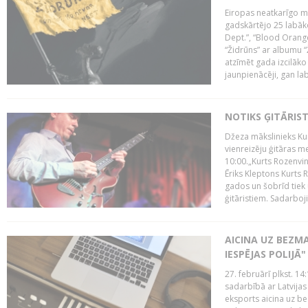
Eiropas neatkarīgo m
gadskārtējo 25 labāk
Dept.”, “Blood Orange
“Židrūns” ar albumu “
atzīmēt gada izcilāko 
jaunpienācēji, gan lab
NOTIKS ĢITĀRIS
Džeza mākslinieks Kur
vienreizēju ģitāras mei
10:00.„Kurts Rozenvinke
Ēriks Kleptons Kurts
gados un šobrīd tiek 
ģitāristiem. Sadarbojie
AICINA UZ BEZM
IESPĒJAS POLIJĀ"
27. februārī plkst. 14:
sadarbībā ar Latvijas
eksports aicina uz b