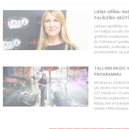
LIENA GRĪNA: RA
PALĪDZĪBU GRŪT
Latvijas Izpildītāju u
un radījusi sociālo fo
grūtībās nonākušiem m
ka “Līdzskaņa” piedāv
finansiālu, praktisku
producentiem, lai palī
TALLINN MUSIC 
PROGRAMMU
Mūzikas un urbānās ku
jau devīto reizi norisi
237 mūziķi no 33 val
festivāla organizator
klāstu, bet arī parūp
vietām.TMW mūzikas 