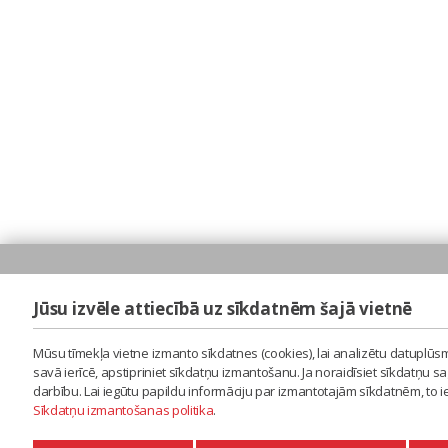
Jūsu izvēle attiecībā uz sīkdatnēm šajā vietnē
Mūsu tīmekļa vietne izmanto sīkdatnes (cookies), lai analizētu datuplūsm
savā ierīcē, apstipriniet sīkdatņu izmantošanu. Ja noraidīsiet sīkdatņu 
darbību. Lai iegūtu papildu informāciju par izmantotajām sīkdatnēm, to 
Sīkdatņu izmantošanas politika
.