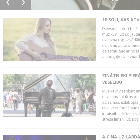
10 SOĻI, KAS AT
Dziesmu autori bieži 
mūziku?”. Uz šo jaut
dziesma top savādāk, 
dziesmu autors, piedā
dziesmu. Sāc ar nosa
atspoguļo dziesmas bū
ZINĀTNIEKI PIER
VESELĪBU
Mūzika ir visapkārt 
nevienas kultūras pas
dziesmas, uzlabojas ga
tavu veselību? Daudzi 
ir taisnība. Mūzika s
stresa līmeni, uzlabo..
AICINA UZ LABD