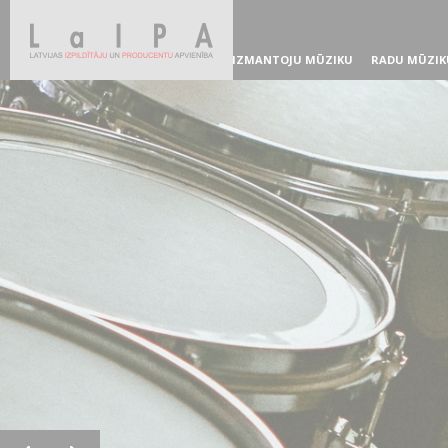
IZMANTOJU MŪZIKU
RADU MŪZIK