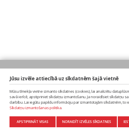
Jūsu izvēle attiecībā uz sīkdatnēm šajā vietnē
Mūsu tīmekļa vietne izmanto sīkdatnes (cookies), lai analizētu datuplūsm
savā ierīcē, apstipriniet sīkdatņu izmantošanu. Ja noraidīsiet sīkdatņu 
darbību. Lai iegūtu papildu informāciju par izmantotajām sīkdatnēm, to 
Sīkdatņu izmantošanas politika
.
APSTIPRINĀT VISAS
NORAIDĪT IZVĒLES SĪKDATNES
IES