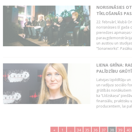
NORISINĀSIES O
TĪKLOŠANĀS PA
22. februārī, klubā On
norisināsies šī gada o
pieredzes apmaiņas va
paraugdemonstrācijas
un austiņu un studija
“Sonarworks”. Pasāku
LIENA GRĪNA: RA
PALĪDZĪBU GRŪT
Latvijas Izpildītāju u
un radījusi sociālo fo
grūtībās nonākušiem m
ka “Līdzskaņa” piedāv
finansiālu, praktisku
producentiem, lai palī
«
1
..
34
35
36
37
38
39
40