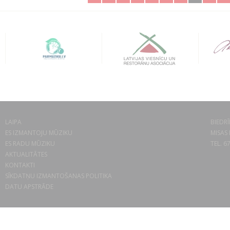
LAIPA
BIEDRĪ
ES IZMANTOJU MŪZIKU
MISAS 
ES RADU MŪZIKU
TEL. 6
AKTUALITĀTES
KONTAKTI
SĪKDATŅU IZMANTOŠANAS POLITIKA
DATU APSTRĀDE