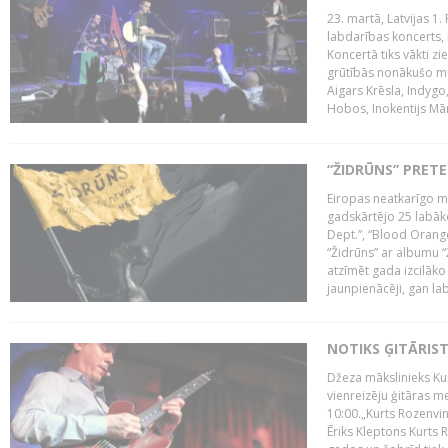
23. martā, Latvijas 1.
labdarības koncerts, 
Koncertā tiks vākti z
grūtībās nonākušo mū
Aigars Krēsla, Indygo
Hobos, Inokentijs Mārp
“ŽIDRŪNS” PRET
Eiropas neatkarīgo m
gadskārtējo 25 labāk
Dept.”, “Blood Orange
“Židrūns” ar albumu “
atzīmēt gada izcilāko 
jaunpienācēji, gan lab
NOTIKS ĢITĀRIS
Džeza mākslinieks Kur
vienreizēju ģitāras mei
10:00.„Kurts Rozenvinke
Ēriks Kleptons Kurts