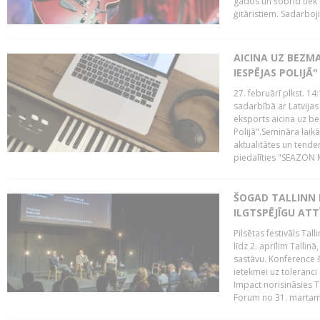
gados un šobrīd tiek 
ģitāristiem. Sadarbojie
AICINA UZ BEZM
IESPĒJAS POLIJĀ"
27. februārī plkst. 14:
sadarbībā ar Latvijas
eksports aicina uz b
Polijā".Semināra laik
aktualitātes un tende
piedalīties "SEAZON M
ŠOGAD TALLINN 
ILGTSPĒJĪGU AT
Pilsētas festivāls Ta
līdz 2. aprīlim Talli
sastāvu. Konference 
ietekmei uz toleranci
Impact norisināsies T
Forum no 31. martam l