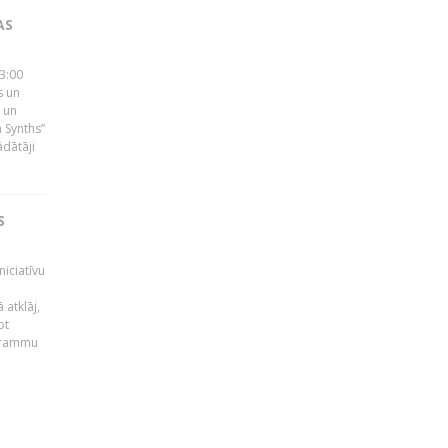
AS
23:00
s un
 un
 Synths”
ādātāji
S
niciatīvu
 atklāj,
ot
ogrammu