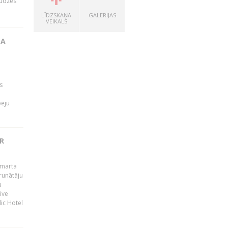
audzes
LĪDZSKAŅA
GALERIJAS
VEIKALS
TA
s
pēju
R
 marta
runātāju
u
ive
dic Hotel