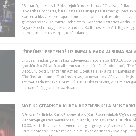
23. martā, Latvijas 1. Rokkafejnīcā notiks fonda “Līdzskaņa” rīkots
labdarības koncerts, kurā uzstāsies Latvijā pazīstamas grupas un m
Koncertā tiks vākti ziedojumi fonda īstenotajām aktivitātēm Latvija
grūtībās nonākušo mūziķu atbalstam. Koncertā uzstāsies Andis Grī
Aigars Krēsla, Indygo, Flame and the Rolltones, Fuck Art, Riga Regg
Hobos, Inokentijs Mārpls, Ralfs Eilands,...
“ŽIDRŪNS” PRETENDĒ UZ IMPALA GADA ALBUMA BAL
Eiropas neatkarīgo mūzikas izdevniecību apvienība IMPALA publicē
gadskārtējo 25 labāko albumu sarakstu. Līdzās “Radiohead”, “The 
Dept.”, “Blood Orange” un Agnesi Obelu tajā iekļauta arī Latvijas g
“Židrūns” ar albumu “Židrūns un tas, ko nevar nest”.“Balvas mērķis i
atzīmēt gada izcilāko albumu. Šis ir lielisks saraksts, kurā minēti ga
jaunpienācēji, gan labi pazīstami...
NOTIKS ĢITĀRISTA KURTA ROZENVINKELA MEISTARK
Džeza mākslinieks Kurts Rozenvinkels (Kurt Rosenwinkel) Rīgā snieg
vienreizēju ģitāras meistarklasi, 7. aprīlī, Latvijas Radio 1. studijā, pl
10:00.„Kurts Rozenvinkels viennozīmīgi ir ģēnijs, viņš vienkārši tāds i
Ēriks Kleptons Kurts Rozenvinkels mūzikas aprindās kļuva populārs