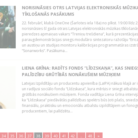
NORISINĀSIES OTRS LATVIJAS ELEKTRONISKĀS MŪZIK
TĪKLOŠANĀS PASĀKUMS
22. februārī, klubā OneOne (Šarlotes iela 18a) no plkst. 19:00 līdz 
norisināsies šī gada otrais Latvijas elektroniskās mūzikas tīklošanā
pieredzes apmaiņas vakars ‘’Treniņu trešdiena’’, kurā prezentācijas
paraugdemonstrācijas sniegs modulāro sintezatoru ražotāju “Erica
un austiņu un studijas monitoru kalibrācijas programmatūras izstr
“Sonarworks”. Pasākuma...
LIENA GRĪNA: RADĪTS FONDS “LĪDZSKAŅA”, KAS SNIEG
PALĪDZĪBU GRŪTĪBĀS NONĀKUŠIEM MŪZIĶIEM
Latvijas Izpildītāju un producentu apvienība (LaIPA) nākusi klajā ar i
un radījusi sociālo fondu “Līdzskaņa”, kura mērķis ir sniegt atbalstu
grūtībās nonākušiem mūziķiem. Fonda vadītāja Liena Grīna intervijā
ka “Līdzskaņa” piedāvātās palīdzības spektrs būs ļoti plašs, sniedz
finansiālu, praktisku un emocionālu atbalstu izpildītājiem un fon
producentiem, lai palīdzētu...
34
35
36
37
38
39
40
41
42
..
48
»