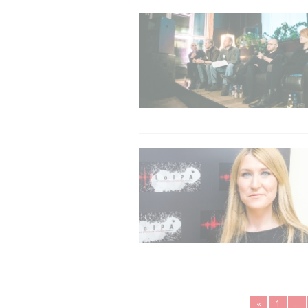
«
1
..