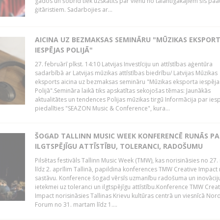
gados un šobrīd tiek uzskatīts par vienu no talantīgākajiem šīs pa
ģitāristiem. Sadarbojies ar...
AICINA UZ BEZMAKSAS SEMINĀRU "MŪZIKAS EKSPOR
IESPĒJAS POLIJĀ"
27. februārī plkst. 14:10 Latvijas Investīciju un attīstības aģentūra
sadarbībā ar Latvijas mūzikas attīstības biedrību/ Latvijas Mūzikas
eksports aicina uz bezmaksas semināru "Mūzikas eksporta iespēja
Polijā".Semināra laikā tiks apskatītas sekojošas tēmas: Jaunākās
aktualitātes un tendences Polijas mūzikas tirgū Informācija par ies
piedalīties "SEAZON Music & Conference", kura...
ŠOGAD TALLINN MUSIC WEEK KONFERENCĒ RUNĀS PA
ILGTSPĒJĪGU ATTĪSTĪBU, TOLERANCI, RADOŠUMU
Pilsētas festivāls Tallinn Music Week (TMW), kas norisināsies no 27.
līdz 2. aprīlim Tallinā, papildina konferences TMW Creative Impact 
sastāvu. Konference šogad vērsīs uzmanību radošuma un inovācij
ietekmei uz toleranci un ilgtspējīgu attīstību.Konference TMW Creat
Impact norisināsies Tallinas Krievu kultūras centrā un viesnīcā Nor
Forum no 31. martam līdz 1....