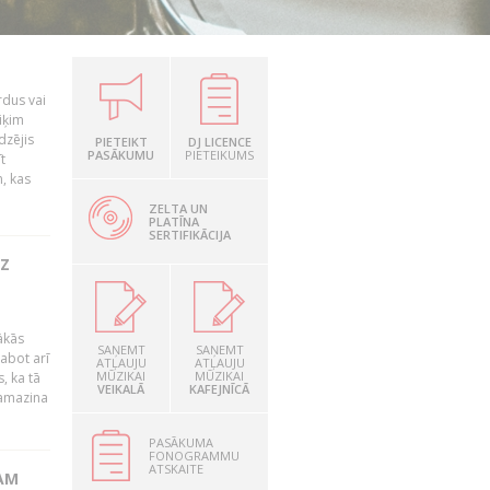
rdus vai
iķim
dzējis
PIETEIKT
DJ LICENCE
PASĀKUMU
PIETEIKUMS
t
, kas
ZELTA UN
PLATĪNA
SERTIFIKĀCIJA
UZ
ākās
SAŅEMT
SAŅEMT
labot arī
ATĻAUJU
ATĻAUJU
MŪZIKAI
MŪZIKAI
, ka tā
VEIKALĀ
KAFEJNĪCĀ
samazina
PASĀKUMA
FONOGRAMMU
ATSKAITE
AM