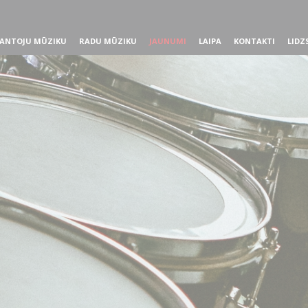
ANTOJU MŪZIKU
RADU MŪZIKU
JAUNUMI
LAIPA
KONTAKTI
LIDZ