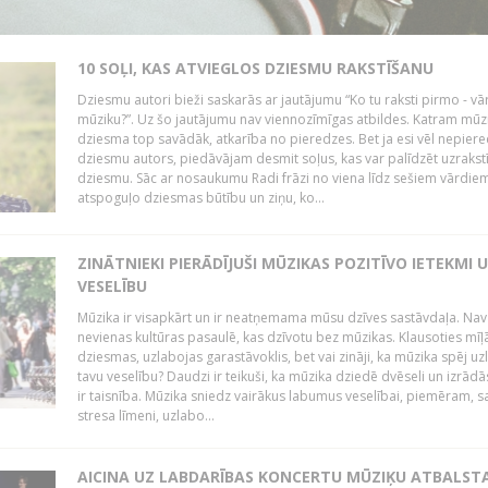
10 SOĻI, KAS ATVIEGLOS DZIESMU RAKSTĪŠANU
Dziesmu autori bieži saskarās ar jautājumu “Ko tu raksti pirmo - vā
mūziku?”. Uz šo jautājumu nav viennozīmīgas atbildes. Katram mūz
dziesma top savādāk, atkarība no pieredzes. Bet ja esi vēl nepiere
dziesmu autors, piedāvājam desmit soļus, kas var palīdzēt uzrakstī
dziesmu. Sāc ar nosaukumu Radi frāzi no viena līdz sešiem vārdiem
atspoguļo dziesmas būtību un ziņu, ko...
ZINĀTNIEKI PIERĀDĪJUŠI MŪZIKAS POZITĪVO IETEKMI 
VESELĪBU
Mūzika ir visapkārt un ir neatņemama mūsu dzīves sastāvdaļa. Nav
nevienas kultūras pasaulē, kas dzīvotu bez mūzikas. Klausoties mīļ
dziesmas, uzlabojas garastāvoklis, bet vai zināji, ka mūzika spēj uz
tavu veselību? Daudzi ir teikuši, ka mūzika dziedē dvēseli un izrādās
ir taisnība. Mūzika sniedz vairākus labumus veselībai, piemēram, 
stresa līmeni, uzlabo...
AICINA UZ LABDARĪBAS KONCERTU MŪZIĶU ATBALST