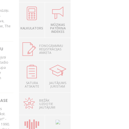
ūziķi.
s
va,
MŪZIKAS
ae, The
KALKULATORS
PATĒRIŅA
INDEKSS
FONOGRAMMU
VU
REĢISTRĀCIJAS
ANKETA
jusi
Radio
rupa
r
n
SATURA
JAUTĀJUMS
ATSKAITE
JURISTAM
LASE
BIEŽĀK
UZDOTIE
JAUTĀJUMI
s
kst.
r!” -
 1990.