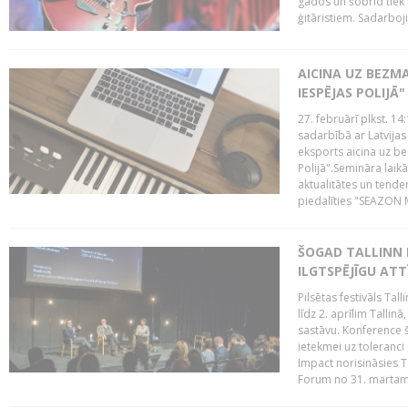
gados un šobrīd tiek 
ģitāristiem. Sadarbojie
AICINA UZ BEZM
IESPĒJAS POLIJĀ"
27. februārī plkst. 14:
sadarbībā ar Latvijas
eksports aicina uz b
Polijā".Semināra laik
aktualitātes un tende
piedalīties "SEAZON M
ŠOGAD TALLINN 
ILGTSPĒJĪGU AT
Pilsētas festivāls Ta
līdz 2. aprīlim Talli
sastāvu. Konference 
ietekmei uz toleranci
Impact norisināsies T
Forum no 31. martam l