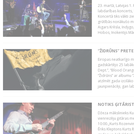
23. martā, Latvijas 1.
labdarības koncerts, 
Koncertā tiks vākti z
grūtībās nonākušo mū
Aigars Krēsla, Indygo
Hobos, Inokentijs Mārp
“ŽIDRŪNS” PRET
Eiropas neatkarīgo m
gadskārtējo 25 labāk
Dept.”, “Blood Orange
“Židrūns” ar albumu “
atzīmēt gada izcilāko 
jaunpienācēji, gan lab
NOTIKS ĢITĀRIS
Džeza mākslinieks Kur
vienreizēju ģitāras mei
10:00.„Kurts Rozenvinke
Ēriks Kleptons Kurts