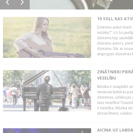
10 SOĻI, KAS AT
Dziesmu autori bieži 
mūziku?”. Uz šo jaut
dziesma top savādāk, 
dziesmu autors, piedā
dziesmu. Sāc ar nosa
atspoguļo dziesmas bū
ZINĀTNIEKI PIER
VESELĪBU
Mūzika ir visapkārt 
nevienas kultūras pas
dziesmas, uzlabojas ga
tavu veselību? Daudzi 
ir taisnība. Mūzika s
stresa līmeni, uzlabo..
AICINA UZ LABD