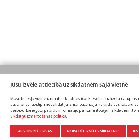
Jūsu izvēle attiecībā uz sīkdatnēm šajā vietnē
Mūsu tīmekļa vietne izmanto sīkdatnes (cookies), lai analizētu datuplūsm
savā ierīcē, apstipriniet sīkdatņu izmantošanu. Ja noraidīsiet sīkdatņu 
darbību. Lai iegūtu papildu informāciju par izmantotajām sīkdatnēm, to 
Sīkdatņu izmantošanas politika
.
APSTIPRINĀT VISAS
NORAIDĪT IZVĒLES SĪKDATNES
IES