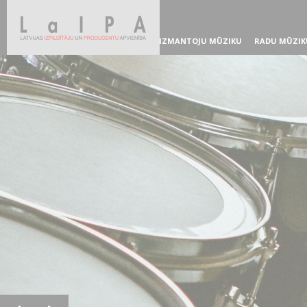
IZMANTOJU MŪZIKU
RADU MŪZIK