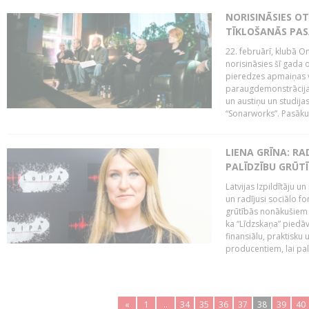
NORISINĀSIES O
TĪKLOŠANĀS PA
22. februārī, klubā On
norisināsies šī gada o
pieredzes apmaiņas va
paraugdemonstrācijas
un austiņu un studija
“Sonarworks”. Pasāku
LIENA GRĪNA: RA
PALĪDZĪBU GRŪT
Latvijas Izpildītāju u
un radījusi sociālo fo
grūtībās nonākušiem m
ka “Līdzskaņa” piedāv
finansiālu, praktisku
producentiem, lai palī
«
1
..
34
35
36
37
38
39
40