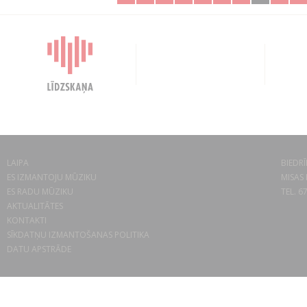
LAIPA
BIEDRĪ
ES IZMANTOJU MŪZIKU
MISAS 
ES RADU MŪZIKU
TEL. 6
AKTUALITĀTES
KONTAKTI
SĪKDATŅU IZMANTOŠANAS POLITIKA
DATU APSTRĀDE