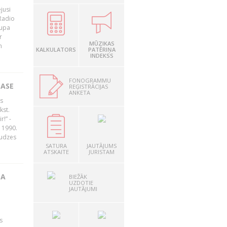
jusi
Radio
rupa
r
MŪZIKAS
n
KALKULATORS
PATĒRIŅA
INDEKSS
FONOGRAMMU
LASE
REĢISTRĀCIJAS
ANKETA
s
kst.
r!” -
 1990.
audzes
SATURA
JAUTĀJUMS
ATSKAITE
JURISTAM
TA
BIEŽĀK
UZDOTIE
JAUTĀJUMI
s