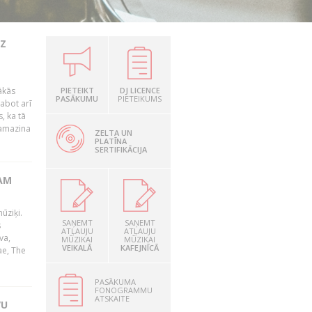
UZ
ākās
PIETEIKT
DJ LICENCE
PASĀKUMU
PIETEIKUMS
labot arī
, ka tā
samazina
ZELTA UN
PLATĪNA
SERTIFIKĀCIJA
AM
ūziķi.
SAŅEMT
SAŅEMT
s
ATĻAUJU
ATĻAUJU
va,
MŪZIKAI
MŪZIKAI
VEIKALĀ
KAFEJNĪCĀ
ae, The
PASĀKUMA
FONOGRAMMU
ATSKAITE
VU