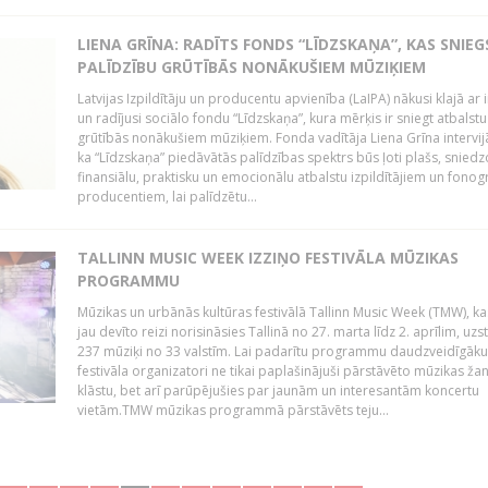
LIENA GRĪNA: RADĪTS FONDS “LĪDZSKAŅA”, KAS SNIEG
PALĪDZĪBU GRŪTĪBĀS NONĀKUŠIEM MŪZIĶIEM
Latvijas Izpildītāju un producentu apvienība (LaIPA) nākusi klajā ar i
un radījusi sociālo fondu “Līdzskaņa”, kura mērķis ir sniegt atbalstu
grūtībās nonākušiem mūziķiem. Fonda vadītāja Liena Grīna intervijā
ka “Līdzskaņa” piedāvātās palīdzības spektrs būs ļoti plašs, sniedz
finansiālu, praktisku un emocionālu atbalstu izpildītājiem un fon
producentiem, lai palīdzētu...
TALLINN MUSIC WEEK IZZIŅO FESTIVĀLA MŪZIKAS
PROGRAMMU
Mūzikas un urbānās kultūras festivālā Tallinn Music Week (TMW), k
jau devīto reizi norisināsies Tallinā no 27. marta līdz 2. aprīlim, uzs
237 mūziķi no 33 valstīm. Lai padarītu programmu daudzveidīgāku
festivāla organizatori ne tikai paplašinājuši pārstāvēto mūzikas ža
klāstu, bet arī parūpējušies par jaunām un interesantām koncertu
vietām.TMW mūzikas programmā pārstāvēts teju...