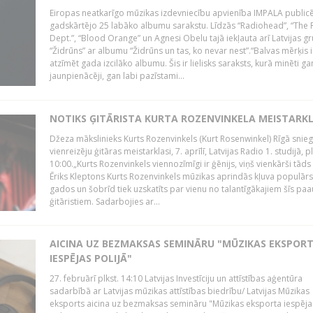
Eiropas neatkarīgo mūzikas izdevniecību apvienība IMPALA publicē
gadskārtējo 25 labāko albumu sarakstu. Līdzās “Radiohead”, “The 
Dept.”, “Blood Orange” un Agnesi Obelu tajā iekļauta arī Latvijas g
“Židrūns” ar albumu “Židrūns un tas, ko nevar nest”.“Balvas mērķis i
atzīmēt gada izcilāko albumu. Šis ir lielisks saraksts, kurā minēti ga
jaunpienācēji, gan labi pazīstami...
NOTIKS ĢITĀRISTA KURTA ROZENVINKELA MEISTARK
Džeza mākslinieks Kurts Rozenvinkels (Kurt Rosenwinkel) Rīgā snieg
vienreizēju ģitāras meistarklasi, 7. aprīlī, Latvijas Radio 1. studijā, pl
10:00.„Kurts Rozenvinkels viennozīmīgi ir ģēnijs, viņš vienkārši tāds i
Ēriks Kleptons Kurts Rozenvinkels mūzikas aprindās kļuva populārs
gados un šobrīd tiek uzskatīts par vienu no talantīgākajiem šīs pa
ģitāristiem. Sadarbojies ar...
AICINA UZ BEZMAKSAS SEMINĀRU "MŪZIKAS EKSPOR
IESPĒJAS POLIJĀ"
27. februārī plkst. 14:10 Latvijas Investīciju un attīstības aģentūra
sadarbībā ar Latvijas mūzikas attīstības biedrību/ Latvijas Mūzikas
eksports aicina uz bezmaksas semināru "Mūzikas eksporta iespēja