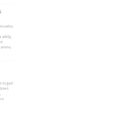
S
niciatīvu
 atklāj,
ot
ogrammu
as šogad
tāsies
,
nru