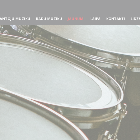
ANTOJU MŪZIKU
RADU MŪZIKU
JAUNUMI
LAIPA
KONTAKTI
LIDZ