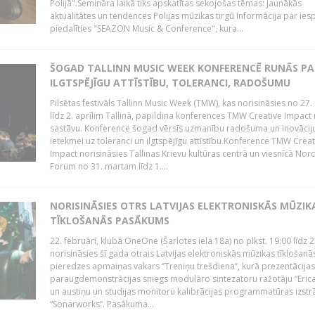
Polijā".Semināra laikā tiks apskatītas sekojošas tēmas: Jaunākās
aktualitātes un tendences Polijas mūzikas tirgū Informācija par ies
piedalīties "SEAZON Music & Conference", kura...
ŠOGAD TALLINN MUSIC WEEK KONFERENCĒ RUNĀS PA
ILGTSPĒJĪGU ATTĪSTĪBU, TOLERANCI, RADOŠUMU
Pilsētas festivāls Tallinn Music Week (TMW), kas norisināsies no 27.
līdz 2. aprīlim Tallinā, papildina konferences TMW Creative Impact 
sastāvu. Konference šogad vērsīs uzmanību radošuma un inovācij
ietekmei uz toleranci un ilgtspējīgu attīstību.Konference TMW Creat
Impact norisināsies Tallinas Krievu kultūras centrā un viesnīcā Nor
Forum no 31. martam līdz 1....
NORISINĀSIES OTRS LATVIJAS ELEKTRONISKĀS MŪZIK
TĪKLOŠANĀS PASĀKUMS
22. februārī, klubā OneOne (Šarlotes iela 18a) no plkst. 19:00 līdz 
norisināsies šī gada otrais Latvijas elektroniskās mūzikas tīklošanā
pieredzes apmaiņas vakars ‘’Treniņu trešdiena’’, kurā prezentācijas
paraugdemonstrācijas sniegs modulāro sintezatoru ražotāju “Erica
un austiņu un studijas monitoru kalibrācijas programmatūras izstr
“Sonarworks”. Pasākuma...