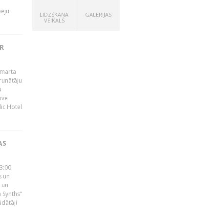
pēju
LĪDZSKAŅA
GALERIJAS
VEIKALS
R
 marta
runātāju
u
ive
dic Hotel
AS
23:00
s un
 un
 Synths”
ādātāji