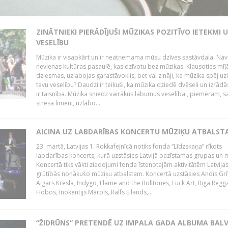
ZINĀTNIEKI PIERĀDĪJUŠI MŪZIKAS POZITĪVO IETEKMI 
VESELĪBU
Mūzika ir visapkārt un ir neatņemama mūsu dzīves sastāvdaļa. Nav
nevienas kultūras pasaulē, kas dzīvotu bez mūzikas. Klausoties mīļ
dziesmas, uzlabojas garastāvoklis, bet vai zināji, ka mūzika spēj uz
tavu veselību? Daudzi ir teikuši, ka mūzika dziedē dvēseli un izrādās
ir taisnība. Mūzika sniedz vairākus labumus veselībai, piemēram, 
stresa līmeni, uzlabo...
AICINA UZ LABDARĪBAS KONCERTU MŪZIĶU ATBALST
23. martā, Latvijas 1. Rokkafejnīcā notiks fonda “Līdzskaņa” rīkots
labdarības koncerts, kurā uzstāsies Latvijā pazīstamas grupas un m
Koncertā tiks vākti ziedojumi fonda īstenotajām aktivitātēm Latvija
grūtībās nonākušo mūziķu atbalstam. Koncertā uzstāsies Andis Grī
Aigars Krēsla, Indygo, Flame and the Rolltones, Fuck Art, Riga Regg
Hobos, Inokentijs Mārpls, Ralfs Eilands,...
“ŽIDRŪNS” PRETENDĒ UZ IMPALA GADA ALBUMA BAL