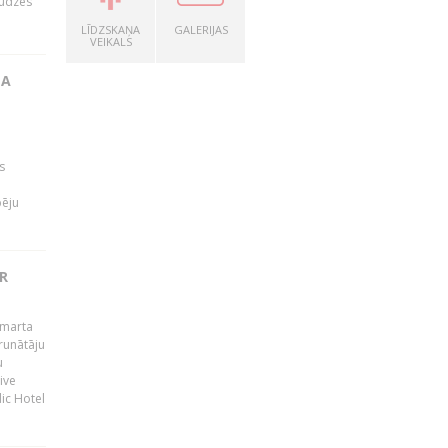
audzes
LĪDZSKAŅA
GALERIJAS
VEIKALS
TA
s
pēju
R
 marta
runātāju
u
ive
dic Hotel