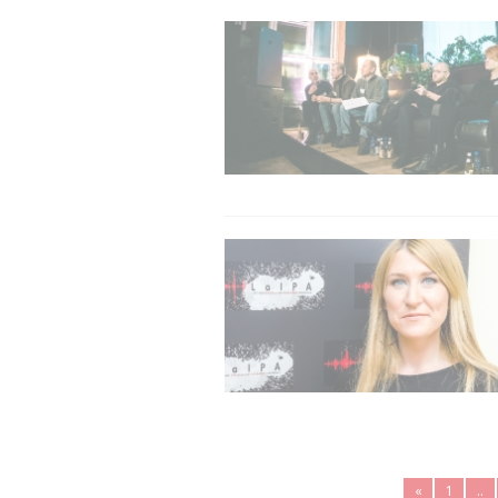
«
1
..