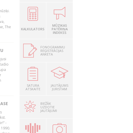
ūziķi.
s
va,
MŪZIKAS
ae, The
KALKULATORS
PATĒRIŅA
INDEKSS
FONOGRAMMU
VU
REĢISTRĀCIJAS
ANKETA
jusi
Radio
rupa
r
n
SATURA
JAUTĀJUMS
ATSKAITE
JURISTAM
LASE
BIEŽĀK
UZDOTIE
JAUTĀJUMI
s
kst.
r!” -
 1990.