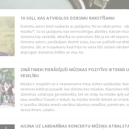
10 SOĻI, KAS ATVIEGLOS DZIESMU RAKSTĪŠANU
Dziesmu autori bieži saskarās ar jautājumu “Ko tu raksti pirmo - vā
mūziku?”. Uz šo jautājumu nav viennozīmīgas atbildes. Katram mūz
dziesma top savādāk, atkarība no pieredzes. Bet ja esi vēl nepiere
dziesmu autors, piedāvājam desmit soļus, kas var palīdzēt uzrakstī
dziesmu. Sāc ar nosaukumu Radi frāzi no viena līdz sešiem vārdiem
atspoguļo dziesmas būtību un ziņu, ko...
ZINĀTNIEKI PIERĀDĪJUŠI MŪZIKAS POZITĪVO IETEKMI 
VESELĪBU
Mūzika ir visapkārt un ir neatņemama mūsu dzīves sastāvdaļa. Nav
nevienas kultūras pasaulē, kas dzīvotu bez mūzikas. Klausoties mīļ
dziesmas, uzlabojas garastāvoklis, bet vai zināji, ka mūzika spēj uz
tavu veselību? Daudzi ir teikuši, ka mūzika dziedē dvēseli un izrādās
ir taisnība. Mūzika sniedz vairākus labumus veselībai, piemēram, 
stresa līmeni, uzlabo...
AICINA UZ LABDARĪBAS KONCERTU MŪZIĶU ATBALST