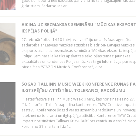
gados un šobrīd tiek uzskatīts par vienu no talantīgākajiem šīs pa
ģitāristiem. Sadarbojies ar...
AICINA UZ BEZMAKSAS SEMINĀRU "MŪZIKAS EKSPOR
IESPĒJAS POLIJĀ"
27. februārī plkst. 14:10 Latvijas Investīciju un attīstības aģentūra
sadarbībā ar Latvijas mūzikas attīstības biedrību/ Latvijas Mūzikas
eksports aicina uz bezmaksas semināru "Mūzikas eksporta iespēja
Polijā".Semināra laikā tiks apskatītas sekojošas tēmas: Jaunākās
aktualitātes un tendences Polijas mūzikas tirgū Informācija par ies
piedalīties "SEAZON Music & Conference", kura...
ŠOGAD TALLINN MUSIC WEEK KONFERENCĒ RUNĀS PA
ILGTSPĒJĪGU ATTĪSTĪBU, TOLERANCI, RADOŠUMU
Pilsētas festivāls Tallinn Music Week (TMW), kas norisināsies no 27.
līdz 2. aprīlim Tallinā, papildina konferences TMW Creative Impact 
sastāvu. Konference šogad vērsīs uzmanību radošuma un inovācij
ietekmei uz toleranci un ilgtspējīgu attīstību.Konference TMW Creat
Impact norisināsies Tallinas Krievu kultūras centrā un viesnīcā Nor
Forum no 31. martam līdz 1....