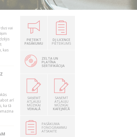
rdus vai
iķim
dzējis
PIETEIKT
DJ LICENCE
PASĀKUMU
PIETEIKUMS
t
, kas
ZELTA UN
PLATĪNA
SERTIFIKĀCIJA
UZ
ākās
SAŅEMT
SAŅEMT
labot arī
ATĻAUJU
ATĻAUJU
MŪZIKAI
MŪZIKAI
, ka tā
VEIKALĀ
KAFEJNĪCĀ
samazina
PASĀKUMA
FONOGRAMMU
ATSKAITE
AM