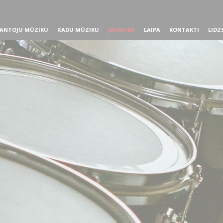
ANTOJU MŪZIKU
RADU MŪZIKU
JAUNUMI
LAIPA
KONTAKTI
LIDZ