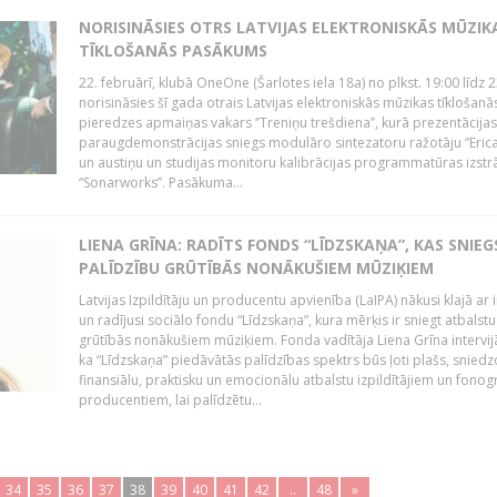
NORISINĀSIES OTRS LATVIJAS ELEKTRONISKĀS MŪZIK
TĪKLOŠANĀS PASĀKUMS
22. februārī, klubā OneOne (Šarlotes iela 18a) no plkst. 19:00 līdz 
norisināsies šī gada otrais Latvijas elektroniskās mūzikas tīklošanā
pieredzes apmaiņas vakars ‘’Treniņu trešdiena’’, kurā prezentācijas
paraugdemonstrācijas sniegs modulāro sintezatoru ražotāju “Erica
un austiņu un studijas monitoru kalibrācijas programmatūras izstr
“Sonarworks”. Pasākuma...
LIENA GRĪNA: RADĪTS FONDS “LĪDZSKAŅA”, KAS SNIEG
PALĪDZĪBU GRŪTĪBĀS NONĀKUŠIEM MŪZIĶIEM
Latvijas Izpildītāju un producentu apvienība (LaIPA) nākusi klajā ar i
un radījusi sociālo fondu “Līdzskaņa”, kura mērķis ir sniegt atbalstu
grūtībās nonākušiem mūziķiem. Fonda vadītāja Liena Grīna intervijā
ka “Līdzskaņa” piedāvātās palīdzības spektrs būs ļoti plašs, sniedz
finansiālu, praktisku un emocionālu atbalstu izpildītājiem un fon
producentiem, lai palīdzētu...
34
35
36
37
38
39
40
41
42
..
48
»