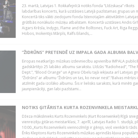
23. martā, Latvijas 1. Rokkafejnīcā notiks fonda “Līdzskaņa” rīkots
labdarības koncerts, kurā uzstāsies Latvijā pazīstamas grupas un m
Koncertā tiks vākti ziedojumi fonda īstenotajām aktivitātēm Latvija
grūtībās nonākušo mūziķu atbalstam. Koncertā uzstāsies Andis Grī
Aigars Krēsla, Indygo, Flame and the Rolltones, Fuck Art, Riga Regg
Hobos, Inokentijs Mārpls, Ralfs Eilands,...
“ŽIDRŪNS” PRETENDĒ UZ IMPALA GADA ALBUMA BAL
Eiropas neatkarīgo mūzikas izdevniecību apvienība IMPALA publicē
gadskārtējo 25 labāko albumu sarakstu. Līdzās “Radiohead”, “The 
Dept.”, “Blood Orange” un Agnesi Obelu tajā iekļauta arī Latvijas g
“Židrūns” ar albumu “Židrūns un tas, ko nevar nest”.“Balvas mērķis i
atzīmēt gada izcilāko albumu. Šis ir lielisks saraksts, kurā minēti ga
jaunpienācēji, gan labi pazīstami...
NOTIKS ĢITĀRISTA KURTA ROZENVINKELA MEISTARK
Džeza mākslinieks Kurts Rozenvinkels (Kurt Rosenwinkel) Rīgā snieg
vienreizēju ģitāras meistarklasi, 7. aprīlī, Latvijas Radio 1. studijā, pl
10:00.„Kurts Rozenvinkels viennozīmīgi ir ģēnijs, viņš vienkārši tāds i
Ēriks Kleptons Kurts Rozenvinkels mūzikas aprindās kļuva populārs