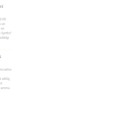
AS
23:00
s un
 un
 Synths”
ādātāji
S
niciatīvu
 atklāj,
ot
ogrammu