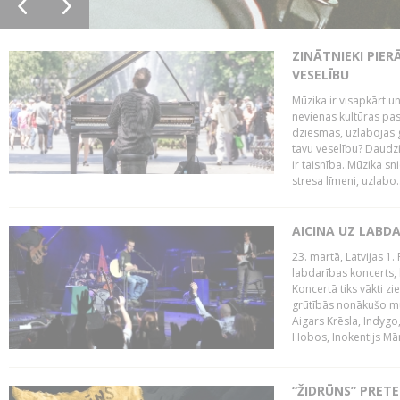
ZINĀTNIEKI PIER
VESELĪBU
Mūzika ir visapkārt 
nevienas kultūras pas
dziesmas, uzlabojas ga
tavu veselību? Daudzi 
ir taisnība. Mūzika s
stresa līmeni, uzlabo..
AICINA UZ LABD
23. martā, Latvijas 1.
labdarības koncerts, 
Koncertā tiks vākti z
grūtībās nonākušo mū
Aigars Krēsla, Indygo
Hobos, Inokentijs Mārp
“ŽIDRŪNS” PRET