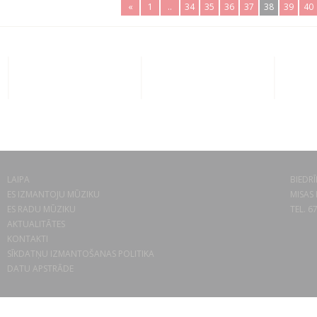
«
1
..
34
35
36
37
38
39
40
LAIPA
BIEDRĪ
ES IZMANTOJU MŪZIKU
MISAS 
ES RADU MŪZIKU
TEL. 6
AKTUALITĀTES
KONTAKTI
SĪKDATŅU IZMANTOŠANAS POLITIKA
DATU APSTRĀDE