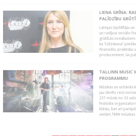
LIENA GRĪNA: RA
PALĪDZĪBU GRŪT
Latvijas Izpildītāju u
un radījusi sociālo fo
grūtībās nonākušiem m
ka “Līdzskaņa” piedāv
finansiālu, praktisku
producentiem, lai palī
TALLINN MUSIC 
PROGRAMMU
Mūzikas un urbānās ku
jau devīto reizi norisi
237 mūziķi no 33 val
festivāla organizator
klāstu, bet arī parūp
vietām.TMW mūzikas 