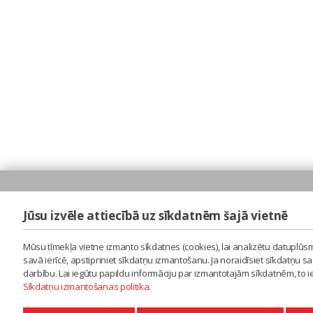
Jūsu izvēle attiecībā uz sīkdatnēm šajā vietnē
Mūsu tīmekļa vietne izmanto sīkdatnes (cookies), lai analizētu datuplūsm
savā ierīcē, apstipriniet sīkdatņu izmantošanu. Ja noraidīsiet sīkdatņu 
darbību. Lai iegūtu papildu informāciju par izmantotajām sīkdatnēm, to 
Sīkdatņu izmantošanas politika
.