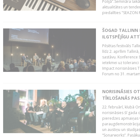
Polijā".Semināra laik
aktualitātes un tende
piedalīties "SEAZON M
ŠOGAD TALLINN 
ILGTSPĒJĪGU AT
Pilsētas festivāls Ta
līdz 2. aprīlim Talli
sastāvu. Konference 
ietekmei uz toleranci
Impact norisināsies T
Forum no 31. martam l
NORISINĀSIES O
TĪKLOŠANĀS PA
22. februārī, klubā On
norisināsies šī gada o
pieredzes apmaiņas va
paraugdemonstrācijas
un austiņu un studija
“Sonarworks”. Pasāku