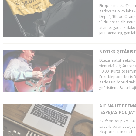
Eiropas neatkarīgo m
gadskārtējo 25 labāk
Dept.”, “Blood Orange
“Židrūns” ar albumu “
atzīmēt gada izcilāko 
jaunpienācēji, gan lab
NOTIKS ĢITĀRIS
Džeza mākslinieks Kur
vienreizēju ģitāras mei
10:00.„Kurts Rozenvinke
Ēriks Kleptons Kurts
gados un šobrīd tiek 
ģitāristiem. Sadarbojie
AICINA UZ BEZM
IESPĒJAS POLIJĀ"
27. februārī plkst. 14:
sadarbībā ar Latvijas
eksports aicina uz b