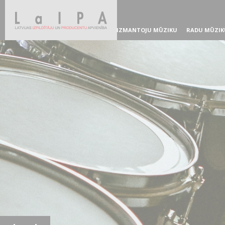
IZMANTOJU MŪZIKU
RADU MŪZIK