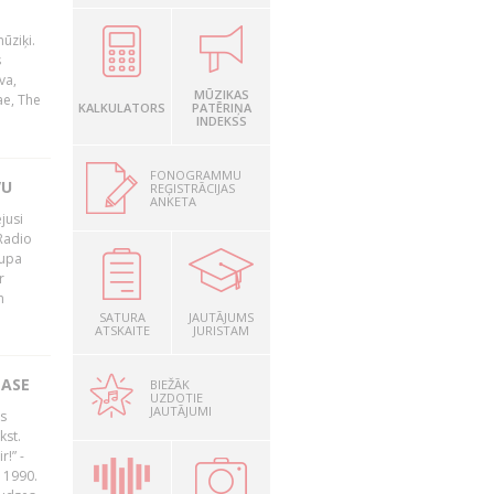
ūziķi.
s
va,
MŪZIKAS
ae, The
KALKULATORS
PATĒRIŅA
INDEKSS
FONOGRAMMU
VU
REĢISTRĀCIJAS
ANKETA
jusi
Radio
rupa
r
n
SATURA
JAUTĀJUMS
ATSKAITE
JURISTAM
LASE
BIEŽĀK
UZDOTIE
JAUTĀJUMI
s
kst.
r!” -
 1990.