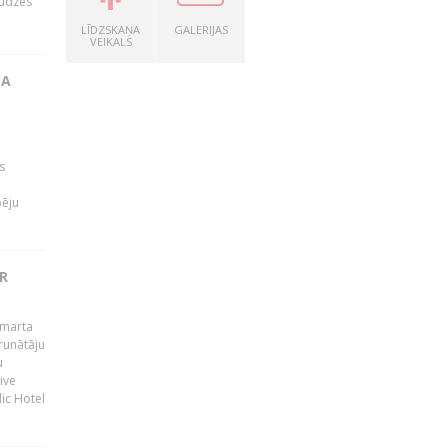
audzes
LĪDZSKAŅA
GALERIJAS
VEIKALS
TA
s
pēju
R
 marta
runātāju
u
ive
dic Hotel