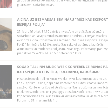
gados un šobrīd tiek uzskatīts par vienu no talantīgākajiem šīs pa
ģitāristiem. Sadarbojies ar...
AICINA UZ BEZMAKSAS SEMINĀRU "MŪZIKAS EKSPOR
IESPĒJAS POLIJĀ"
27. februārī plkst. 14:10 Latvijas Investīciju un attīstības aģentūra
sadarbībā ar Latvijas mūzikas attīstības biedrību/ Latvijas Mūzikas
eksports aicina uz bezmaksas semināru "Mūzikas eksporta iespēja
Polijā".Semināra laikā tiks apskatītas sekojošas tēmas: Jaunākās
aktualitātes un tendences Polijas mūzikas tirgū Informācija par ies
piedalīties "SEAZON Music & Conference", kura...
ŠOGAD TALLINN MUSIC WEEK KONFERENCĒ RUNĀS PA
ILGTSPĒJĪGU ATTĪSTĪBU, TOLERANCI, RADOŠUMU
Pilsētas festivāls Tallinn Music Week (TMW), kas norisināsies no 27.
līdz 2. aprīlim Tallinā, papildina konferences TMW Creative Impact 
sastāvu. Konference šogad vērsīs uzmanību radošuma un inovācij
ietekmei uz toleranci un ilgtspējīgu attīstību.Konference TMW Creat
Impact norisināsies Tallinas Krievu kultūras centrā un viesnīcā Nor
Forum no 31. martam līdz 1....