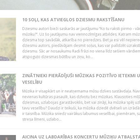
10 SOĻI, KAS ATVIEGLOS DZIESMU RAKSTĪŠANU
Dziesmu autori bieži saskarās ar jautājumu “Ko tu raksti pirmo - vā
mūziku?”. Uz šo jautājumu nav viennozīmīgas atbildes. Katram mūz
dziesma top savādāk, atkarība no pieredzes. Bet ja esi vēl nepiere
dziesmu autors, piedāvājam desmit soļus, kas var palīdzēt uzrakstī
dziesmu. Sāc ar nosaukumu Radi frāzi no viena līdz sešiem vārdiem
atspoguļo dziesmas būtību un ziņu, ko...
ZINĀTNIEKI PIERĀDĪJUŠI MŪZIKAS POZITĪVO IETEKMI 
VESELĪBU
Mūzika ir visapkārt un ir neatņemama mūsu dzīves sastāvdaļa. Nav
nevienas kultūras pasaulē, kas dzīvotu bez mūzikas. Klausoties mīļ
dziesmas, uzlabojas garastāvoklis, bet vai zināji, ka mūzika spēj uz
tavu veselību? Daudzi ir teikuši, ka mūzika dziedē dvēseli un izrādās
ir taisnība. Mūzika sniedz vairākus labumus veselībai, piemēram, 
stresa līmeni, uzlabo...
AICINA UZ LABDARĪBAS KONCERTU MŪZIĶU ATBALST