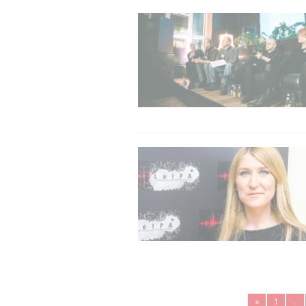
«
1
..