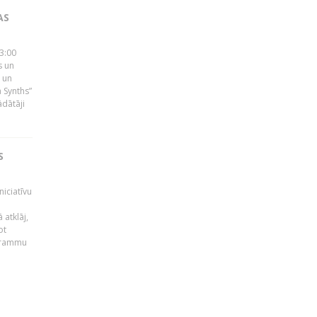
AS
23:00
s un
 un
 Synths”
ādātāji
S
niciatīvu
 atklāj,
ot
ogrammu