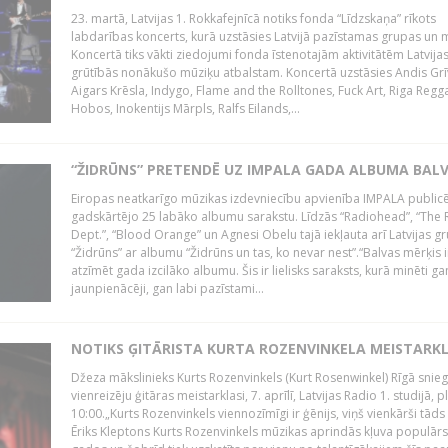
23. martā, Latvijas 1. Rokkafejnīcā notiks fonda “Līdzskaņa” rīkots
labdarības koncerts, kurā uzstāsies Latvijā pazīstamas grupas un m
Koncertā tiks vākti ziedojumi fonda īstenotajām aktivitātēm Latvija
grūtībās nonākušo mūziķu atbalstam. Koncertā uzstāsies Andis Grī
Aigars Krēsla, Indygo, Flame and the Rolltones, Fuck Art, Riga Regg
Hobos, Inokentijs Mārpls, Ralfs Eilands,...
“ŽIDRŪNS” PRETENDĒ UZ IMPALA GADA ALBUMA BAL
Eiropas neatkarīgo mūzikas izdevniecību apvienība IMPALA publicē
gadskārtējo 25 labāko albumu sarakstu. Līdzās “Radiohead”, “The 
Dept.”, “Blood Orange” un Agnesi Obelu tajā iekļauta arī Latvijas g
“Židrūns” ar albumu “Židrūns un tas, ko nevar nest”.“Balvas mērķis i
atzīmēt gada izcilāko albumu. Šis ir lielisks saraksts, kurā minēti ga
jaunpienācēji, gan labi pazīstami...
NOTIKS ĢITĀRISTA KURTA ROZENVINKELA MEISTARK
Džeza mākslinieks Kurts Rozenvinkels (Kurt Rosenwinkel) Rīgā snieg
vienreizēju ģitāras meistarklasi, 7. aprīlī, Latvijas Radio 1. studijā, pl
10:00.„Kurts Rozenvinkels viennozīmīgi ir ģēnijs, viņš vienkārši tāds i
Ēriks Kleptons Kurts Rozenvinkels mūzikas aprindās kļuva populārs