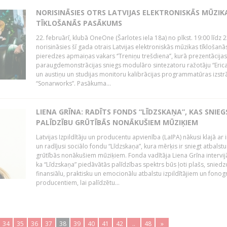
NORISINĀSIES OTRS LATVIJAS ELEKTRONISKĀS MŪZIK
TĪKLOŠANĀS PASĀKUMS
22. februārī, klubā OneOne (Šarlotes iela 18a) no plkst. 19:00 līdz 
norisināsies šī gada otrais Latvijas elektroniskās mūzikas tīklošanā
pieredzes apmaiņas vakars ‘’Treniņu trešdiena’’, kurā prezentācijas
paraugdemonstrācijas sniegs modulāro sintezatoru ražotāju “Erica
un austiņu un studijas monitoru kalibrācijas programmatūras izstr
“Sonarworks”. Pasākuma...
LIENA GRĪNA: RADĪTS FONDS “LĪDZSKAŅA”, KAS SNIEG
PALĪDZĪBU GRŪTĪBĀS NONĀKUŠIEM MŪZIĶIEM
Latvijas Izpildītāju un producentu apvienība (LaIPA) nākusi klajā ar i
un radījusi sociālo fondu “Līdzskaņa”, kura mērķis ir sniegt atbalstu
grūtībās nonākušiem mūziķiem. Fonda vadītāja Liena Grīna intervijā
ka “Līdzskaņa” piedāvātās palīdzības spektrs būs ļoti plašs, sniedz
finansiālu, praktisku un emocionālu atbalstu izpildītājiem un fon
producentiem, lai palīdzētu...
34
35
36
37
38
39
40
41
42
..
48
»