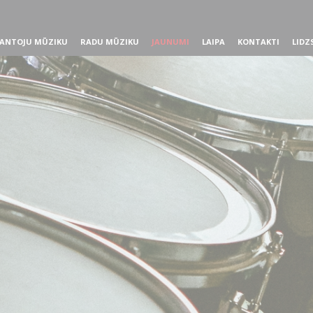
ANTOJU MŪZIKU
RADU MŪZIKU
JAUNUMI
LAIPA
KONTAKTI
LIDZ