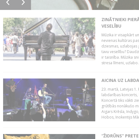
ZINĀTNIEKI PIER
VESELĪBU
Mūzika ir visapkārt 
nevienas kultūras pas
dziesmas, uzlabojas ga
tavu veselību? Daudzi 
ir taisnība. Mūzika s
stresa līmeni, uzlabo..
AICINA UZ LABD
23. martā, Latvijas 1.
labdarības koncerts, 
Koncertā tiks vākti z
grūtībās nonākušo mū
Aigars Krēsla, Indygo
Hobos, Inokentijs Mārp
“ŽIDRŪNS” PRET