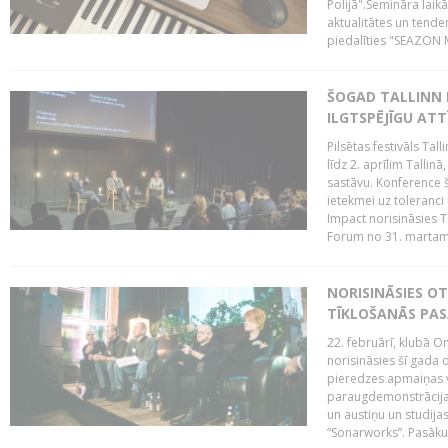
Polijā".Semināra laik
aktualitātes un tende
piedalīties "SEAZON M
ŠOGAD TALLINN 
ILGTSPĒJĪGU AT
Pilsētas festivāls Ta
līdz 2. aprīlim Talli
sastāvu. Konference 
ietekmei uz toleranci
Impact norisināsies T
Forum no 31. martam l
NORISINĀSIES O
TĪKLOŠANĀS PA
22. februārī, klubā On
norisināsies šī gada o
pieredzes apmaiņas va
paraugdemonstrācijas
un austiņu un studija
“Sonarworks”. Pasāku