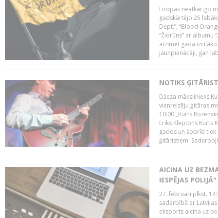
Eiropas neatkarīgo m
gadskārtējo 25 labāk
Dept.”, “Blood Orange
“Židrūns” ar albumu “
atzīmēt gada izcilāko 
jaunpienācēji, gan lab
NOTIKS ĢITĀRIS
Džeza mākslinieks Kur
vienreizēju ģitāras mei
10:00.„Kurts Rozenvinke
Ēriks Kleptons Kurts
gados un šobrīd tiek 
ģitāristiem. Sadarbojie
AICINA UZ BEZM
IESPĒJAS POLIJĀ"
27. februārī plkst. 14:
sadarbībā ar Latvijas
eksports aicina uz b