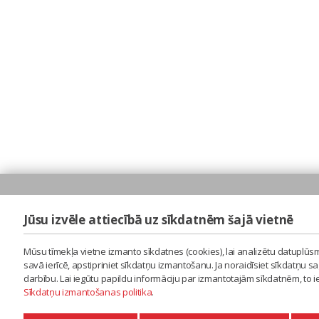
Jūsu izvēle attiecībā uz sīkdatnēm šajā vietnē
Mūsu tīmekļa vietne izmanto sīkdatnes (cookies), lai analizētu datuplūsm
savā ierīcē, apstipriniet sīkdatņu izmantošanu. Ja noraidīsiet sīkdatņu 
darbību. Lai iegūtu papildu informāciju par izmantotajām sīkdatnēm, to 
Sīkdatņu izmantošanas politika
.