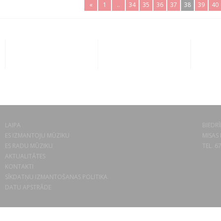
«
1
..
34
35
36
37
38
39
40
LAIPA
BIEDRĪ
ES IZMANTOJU MŪZIKU
MISAS 
ES RADU MŪZIKU
TEL. 6
AKTUALITĀTES
KONTAKTI
SĪKDATŅU IZMANTOŠANAS POLITIKA
DATU APSTRĀDE