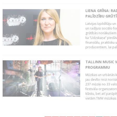
LIENA GRĪNA: RA
PALĪDZĪBU GRŪT
Latvijas Izpildītāju u
un radījusi sociālo fo
grūtībās nonākušiem m
ka “Līdzskaņa” piedāv
finansiālu, praktisku
producentiem, lai palī
TALLINN MUSIC 
PROGRAMMU
Mūzikas un urbānās ku
jau devīto reizi norisi
237 mūziķi no 33 val
festivāla organizator
klāstu, bet arī parūp
vietām.TMW mūzikas 