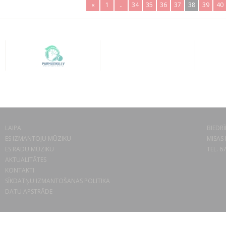
«
1
..
34
35
36
37
38
39
40
LAIPA
BIEDRĪ
ES IZMANTOJU MŪZIKU
MISAS 
ES RADU MŪZIKU
TEL. 6
AKTUALITĀTES
KONTAKTI
SĪKDATŅU IZMANTOŠANAS POLITIKA
DATU APSTRĀDE