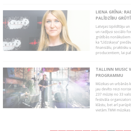
LIENA GRĪNA: RA
PALĪDZĪBU GRŪT
Latvijas Izpildītāju u
un radījusi sociālo fo
grūtībās nonākušiem m
ka “Līdzskaņa” piedāv
finansiālu, praktisku
producentiem, lai palī
TALLINN MUSIC 
PROGRAMMU
Mūzikas un urbānās ku
jau devīto reizi norisi
237 mūziķi no 33 val
festivāla organizator
klāstu, bet arī parūp
vietām.TMW mūzikas 