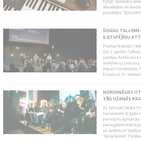
Polijā".Semināra laik
aktualitātes un tende
piedalīties "SEAZON M
ŠOGAD TALLINN 
ILGTSPĒJĪGU AT
Pilsētas festivāls Ta
līdz 2. aprīlim Talli
sastāvu. Konference 
ietekmei uz toleranci
Impact norisināsies T
Forum no 31. martam l
NORISINĀSIES O
TĪKLOŠANĀS PA
22. februārī, klubā On
norisināsies šī gada o
pieredzes apmaiņas va
paraugdemonstrācijas
un austiņu un studija
“Sonarworks”. Pasāku