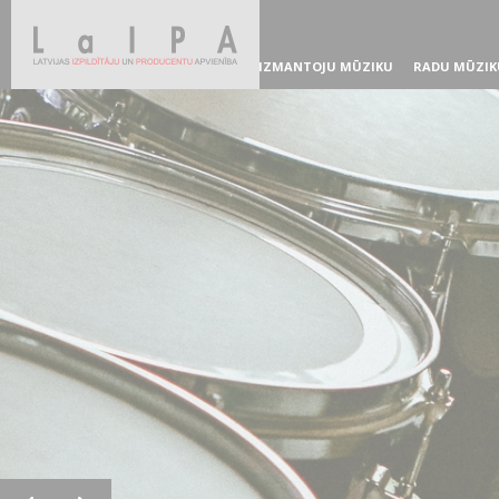
IZMANTOJU MŪZIKU
RADU MŪZIK