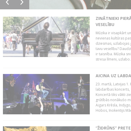
ZINĀTNIEKI PIER
VESELĪBU
Mūzika ir visapkārt 
nevienas kultūras pas
dziesmas, uzlabojas ga
tavu veselību? Daudzi 
ir taisnība. Mūzika s
stresa līmeni, uzlabo..
AICINA UZ LABD
23. martā, Latvijas 1.
labdarības koncerts, 
Koncertā tiks vākti z
grūtībās nonākušo mū
Aigars Krēsla, Indygo
Hobos, Inokentijs Mārp
“ŽIDRŪNS” PRET