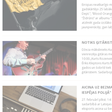
Eiropas neatkarīgo m
gadskārtējo 25 labāk
Dept.”, “Blood Orange
“Židrūns” ar albumu “
atzīmēt gada izcilāko 
jaunpienācēji, gan lab
NOTIKS ĢITĀRIS
Džeza mākslinieks Kur
vienreizēju ģitāras mei
10:00.„Kurts Rozenvinke
Ēriks Kleptons Kurts
gados un šobrīd tiek 
ģitāristiem. Sadarbojie
AICINA UZ BEZM
IESPĒJAS POLIJĀ"
27. februārī plkst. 14:
sadarbībā ar Latvijas
eksports aicina uz b