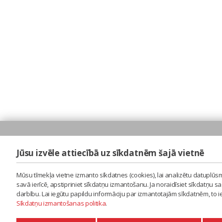
Jūsu izvēle attiecībā uz sīkdatnēm šajā vietnē
Mūsu tīmekļa vietne izmanto sīkdatnes (cookies), lai analizētu datuplūsm
savā ierīcē, apstipriniet sīkdatņu izmantošanu. Ja noraidīsiet sīkdatņu 
darbību. Lai iegūtu papildu informāciju par izmantotajām sīkdatnēm, to 
Sīkdatņu izmantošanas politika
.