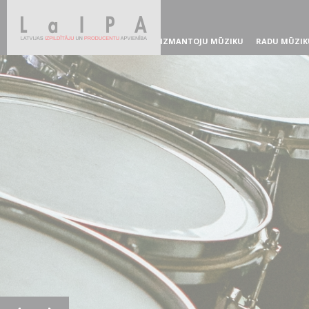
IZMANTOJU MŪZIKU
RADU MŪZIK