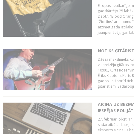
Eiropas neatkarīgo m
gadskārtējo 25 labāk
Dept.”, “Blood Orange
“Židrūns” ar albumu “
atzīmēt gada izcilāko 
jaunpienācēji, gan lab
NOTIKS ĢITĀRIS
Džeza mākslinieks Kur
vienreizēju ģitāras mei
10:00.„Kurts Rozenvinke
Ēriks Kleptons Kurts
gados un šobrīd tiek 
ģitāristiem. Sadarbojie
AICINA UZ BEZM
IESPĒJAS POLIJĀ"
27. februārī plkst. 14:
sadarbībā ar Latvijas
eksports aicina uz b