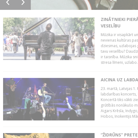
ZINĀTNIEKI PIER
VESELĪBU
Mūzika ir visapkārt 
nevienas kultūras pas
dziesmas, uzlabojas ga
tavu veselību? Daudzi 
ir taisnība. Mūzika s
stresa līmeni, uzlabo..
AICINA UZ LABD
23. martā, Latvijas 1.
labdarības koncerts, 
Koncertā tiks vākti z
grūtībās nonākušo mū
Aigars Krēsla, Indygo
Hobos, Inokentijs Mārp
“ŽIDRŪNS” PRET