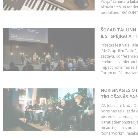
Polijā".Semināra laik
aktualitātes un tende
piedalīties "SEAZON M
ŠOGAD TALLINN 
ILGTSPĒJĪGU AT
Pilsētas festivāls Ta
līdz 2. aprīlim Talli
sastāvu. Konference 
ietekmei uz toleranci
Impact norisināsies T
Forum no 31. martam l
NORISINĀSIES O
TĪKLOŠANĀS PA
22. februārī, klubā On
norisināsies šī gada o
pieredzes apmaiņas va
paraugdemonstrācijas
un austiņu un studija
“Sonarworks”. Pasāku