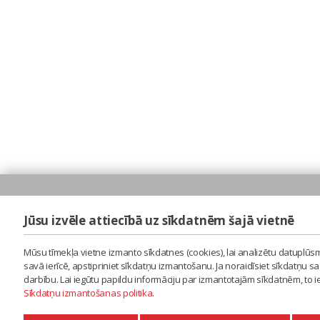
Jūsu izvēle attiecībā uz sīkdatnēm šajā vietnē
Mūsu tīmekļa vietne izmanto sīkdatnes (cookies), lai analizētu datuplūsm
savā ierīcē, apstipriniet sīkdatņu izmantošanu. Ja noraidīsiet sīkdatņu 
darbību. Lai iegūtu papildu informāciju par izmantotajām sīkdatnēm, to 
Sīkdatņu izmantošanas politika
.