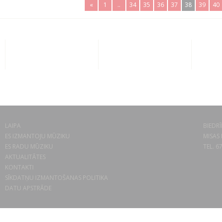
«
1
..
34
35
36
37
38
39
40
LAIPA
BIEDRĪ
ES IZMANTOJU MŪZIKU
MISAS 
ES RADU MŪZIKU
TEL. 6
AKTUALITĀTES
KONTAKTI
SĪKDATŅU IZMANTOŠANAS POLITIKA
DATU APSTRĀDE