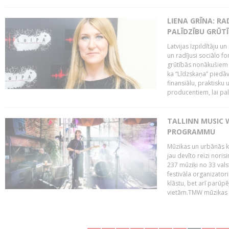
LIENA GRĪNA: RA
PALĪDZĪBU GRŪT
Latvijas Izpildītāju u
un radījusi sociālo fo
grūtībās nonākušiem m
ka “Līdzskaņa” piedāv
finansiālu, praktisku
producentiem, lai palī
TALLINN MUSIC 
PROGRAMMU
Mūzikas un urbānās ku
jau devīto reizi norisi
237 mūziķi no 33 val
festivāla organizator
klāstu, bet arī parūp
vietām.TMW mūzikas 