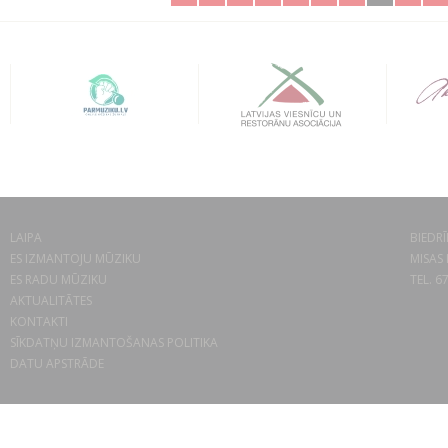
LAIPA
BIEDRĪ
ES IZMANTOJU MŪZIKU
MISAS 
ES RADU MŪZIKU
TEL. 6
AKTUALITĀTES
KONTAKTI
SĪKDATŅU IZMANTOŠANAS POLITIKA
DATU APSTRĀDE