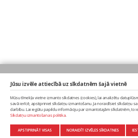
Jūsu izvēle attiecībā uz sīkdatnēm šajā vietnē
Mūsu tīmekļa vietne izmanto sīkdatnes (cookies), lai analizētu datuplūsm
savā ierīcē, apstipriniet sīkdatņu izmantošanu. Ja noraidīsiet sīkdatņu 
darbību. Lai iegūtu papildu informāciju par izmantotajām sīkdatnēm, to 
Sīkdatņu izmantošanas politika
.
APSTIPRINĀT VISAS
NORAIDĪT IZVĒLES SĪKDATNES
IES