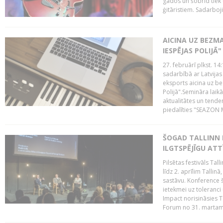
gados un šobrīd tiek 
ģitāristiem. Sadarbojie
AICINA UZ BEZM
IESPĒJAS POLIJĀ"
27. februārī plkst. 14:
sadarbībā ar Latvijas
eksports aicina uz b
Polijā".Semināra laik
aktualitātes un tende
piedalīties "SEAZON M
ŠOGAD TALLINN 
ILGTSPĒJĪGU AT
Pilsētas festivāls Ta
līdz 2. aprīlim Talli
sastāvu. Konference 
ietekmei uz toleranci
Impact norisināsies T
Forum no 31. martam l