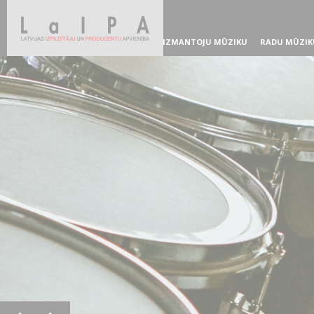
IZMANTOJU MŪZIKU
RADU MŪZIK