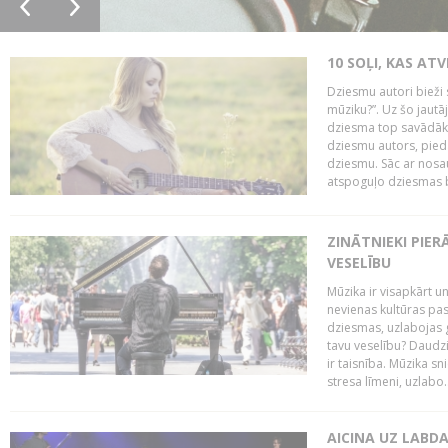
10 SOĻI, KAS AT
Dziesmu autori bieži 
mūziku?”. Uz šo jaut
dziesma top savādāk, 
dziesmu autors, piedā
dziesmu. Sāc ar nosa
atspoguļo dziesmas bū
ZINĀTNIEKI PIER
VESELĪBU
Mūzika ir visapkārt 
nevienas kultūras pas
dziesmas, uzlabojas ga
tavu veselību? Daudzi 
ir taisnība. Mūzika s
stresa līmeni, uzlabo..
AICINA UZ LABD