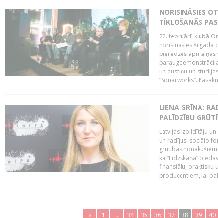
NORISINĀSIES O
TĪKLOŠANĀS PA
22. februārī, klubā On
norisināsies šī gada o
pieredzes apmaiņas va
paraugdemonstrācijas
un austiņu un studija
“Sonarworks”. Pasāku
LIENA GRĪNA: RA
PALĪDZĪBU GRŪT
Latvijas Izpildītāju u
un radījusi sociālo fo
grūtībās nonākušiem m
ka “Līdzskaņa” piedāv
finansiālu, praktisku
producentiem, lai palī
«
1
..
34
35
36
37
38
39
40