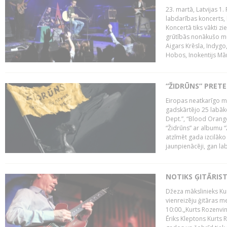
23. martā, Latvijas 1.
labdarības koncerts, 
Koncertā tiks vākti z
grūtībās nonākušo mū
Aigars Krēsla, Indygo
Hobos, Inokentijs Mārp
“ŽIDRŪNS” PRET
Eiropas neatkarīgo m
gadskārtējo 25 labāk
Dept.”, “Blood Orange
“Židrūns” ar albumu “
atzīmēt gada izcilāko 
jaunpienācēji, gan lab
NOTIKS ĢITĀRIS
Džeza mākslinieks Kur
vienreizēju ģitāras mei
10:00.„Kurts Rozenvinke
Ēriks Kleptons Kurts