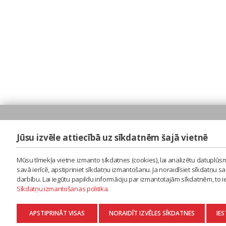
Jūsu izvēle attiecībā uz sīkdatnēm šajā vietnē
Mūsu tīmekļa vietne izmanto sīkdatnes (cookies), lai analizētu datuplūsm
savā ierīcē, apstipriniet sīkdatņu izmantošanu. Ja noraidīsiet sīkdatņu 
darbību. Lai iegūtu papildu informāciju par izmantotajām sīkdatnēm, to 
Sīkdatņu izmantošanas politika
.
APSTIPRINĀT VISAS
NORAIDĪT IZVĒLES SĪKDATNES
IES