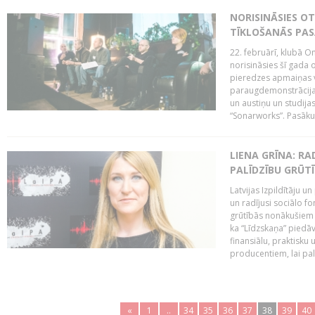
NORISINĀSIES O
TĪKLOŠANĀS PA
22. februārī, klubā On
norisināsies šī gada o
pieredzes apmaiņas va
paraugdemonstrācijas
un austiņu un studija
“Sonarworks”. Pasāku
LIENA GRĪNA: RA
PALĪDZĪBU GRŪT
Latvijas Izpildītāju u
un radījusi sociālo fo
grūtībās nonākušiem m
ka “Līdzskaņa” piedāv
finansiālu, praktisku
producentiem, lai palī
«
1
..
34
35
36
37
38
39
40