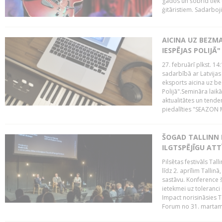
gados un šobrīd tiek 
ģitāristiem. Sadarbojie
AICINA UZ BEZM
IESPĒJAS POLIJĀ"
27. februārī plkst. 14:
sadarbībā ar Latvijas
eksports aicina uz b
Polijā".Semināra laik
aktualitātes un tende
piedalīties "SEAZON M
ŠOGAD TALLINN 
ILGTSPĒJĪGU AT
Pilsētas festivāls Ta
līdz 2. aprīlim Talli
sastāvu. Konference 
ietekmei uz toleranci
Impact norisināsies T
Forum no 31. martam l