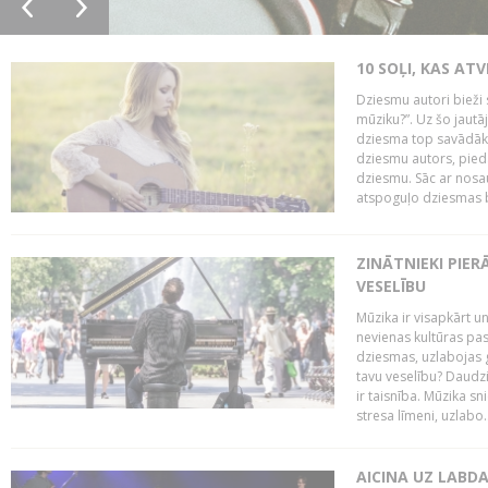
10 SOĻI, KAS AT
Dziesmu autori bieži 
mūziku?”. Uz šo jaut
dziesma top savādāk, 
dziesmu autors, piedā
dziesmu. Sāc ar nosa
atspoguļo dziesmas bū
ZINĀTNIEKI PIER
VESELĪBU
Mūzika ir visapkārt 
nevienas kultūras pas
dziesmas, uzlabojas ga
tavu veselību? Daudzi 
ir taisnība. Mūzika s
stresa līmeni, uzlabo..
AICINA UZ LABD