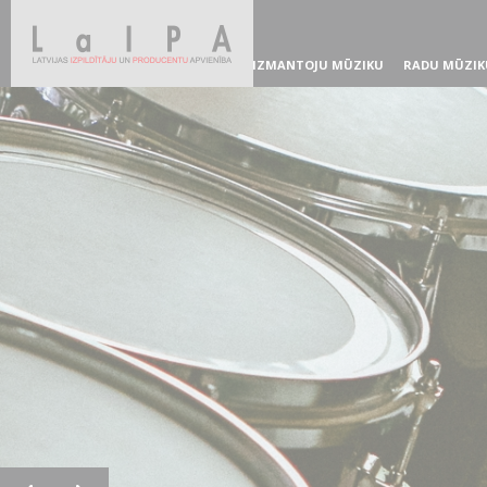
IZMANTOJU MŪZIKU
RADU MŪZIK