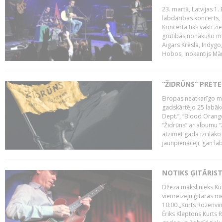
23. martā, Latvijas 1.
labdarības koncerts, 
Koncertā tiks vākti z
grūtībās nonākušo mū
Aigars Krēsla, Indygo
Hobos, Inokentijs Mārp
“ŽIDRŪNS” PRET
Eiropas neatkarīgo m
gadskārtējo 25 labāk
Dept.”, “Blood Orange
“Židrūns” ar albumu “
atzīmēt gada izcilāko 
jaunpienācēji, gan lab
NOTIKS ĢITĀRIS
Džeza mākslinieks Kur
vienreizēju ģitāras mei
10:00.„Kurts Rozenvinke
Ēriks Kleptons Kurts