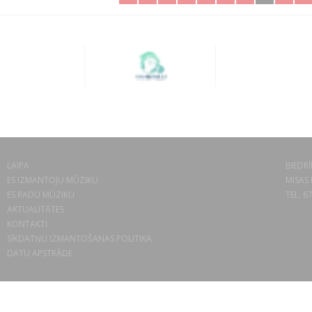
LAIPA
BIEDRĪ
ES IZMANTOJU MŪZIKU
MISAS 
ES RADU MŪZIKU
TEL. 6
AKTUALITĀTES
KONTAKTI
SĪKDATŅU IZMANTOŠANAS POLITIKA
DATU APSTRĀDE