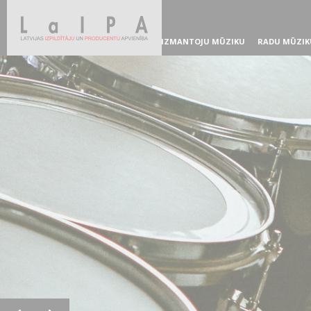
IZMANTOJU MŪZIKU
RADU MŪZIK