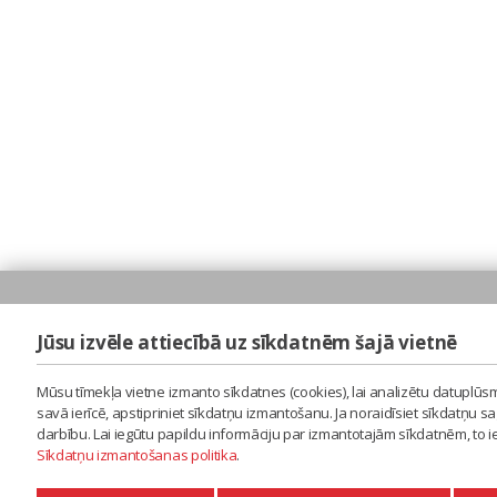
Jūsu izvēle attiecībā uz sīkdatnēm šajā vietnē
Mūsu tīmekļa vietne izmanto sīkdatnes (cookies), lai analizētu datuplūsm
savā ierīcē, apstipriniet sīkdatņu izmantošanu. Ja noraidīsiet sīkdatņu 
darbību. Lai iegūtu papildu informāciju par izmantotajām sīkdatnēm, to 
Sīkdatņu izmantošanas politika
.