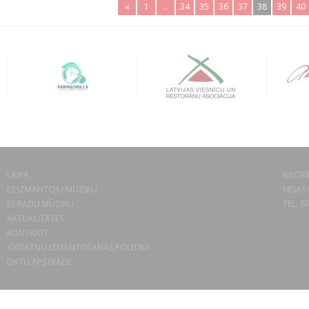
«
1
..
34
35
36
37
38
39
40
LAIPA
BIEDRĪ
ES IZMANTOJU MŪZIKU
MISAS 
ES RADU MŪZIKU
TEL. 6
AKTUALITĀTES
KONTAKTI
SĪKDATŅU IZMANTOŠANAS POLITIKA
DATU APSTRĀDE