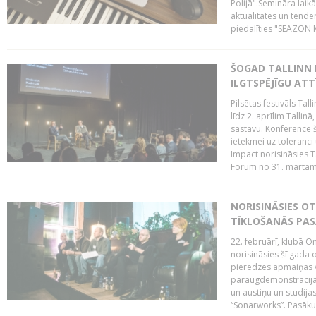
Polijā".Semināra laik
aktualitātes un tende
piedalīties "SEAZON M
ŠOGAD TALLINN 
ILGTSPĒJĪGU AT
Pilsētas festivāls Ta
līdz 2. aprīlim Talli
sastāvu. Konference 
ietekmei uz toleranci
Impact norisināsies T
Forum no 31. martam l
NORISINĀSIES O
TĪKLOŠANĀS PA
22. februārī, klubā On
norisināsies šī gada o
pieredzes apmaiņas va
paraugdemonstrācijas
un austiņu un studija
“Sonarworks”. Pasāku