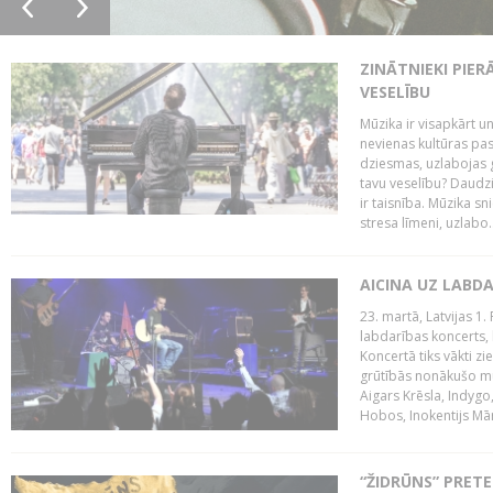
ZINĀTNIEKI PIER
VESELĪBU
Mūzika ir visapkārt 
nevienas kultūras pas
dziesmas, uzlabojas ga
tavu veselību? Daudzi 
ir taisnība. Mūzika s
stresa līmeni, uzlabo..
AICINA UZ LABD
23. martā, Latvijas 1.
labdarības koncerts, 
Koncertā tiks vākti z
grūtībās nonākušo mū
Aigars Krēsla, Indygo
Hobos, Inokentijs Mārp
“ŽIDRŪNS” PRET