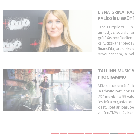
LIENA GRĪNA: RA
PALĪDZĪBU GRŪT
Latvijas Izpildītāju u
un radījusi sociālo fo
grūtībās nonākušiem m
ka “Līdzskaņa” piedāv
finansiālu, praktisku
producentiem, lai palī
TALLINN MUSIC 
PROGRAMMU
Mūzikas un urbānās ku
jau devīto reizi norisi
237 mūziķi no 33 val
festivāla organizator
klāstu, bet arī parūp
vietām.TMW mūzikas 