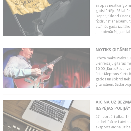
Eiropas neatkarīgo m
gadskārtējo 25 labāk
Dept.”, “Blood Orange
“Židrūns” ar albumu “
atzīmēt gada izcilāko 
jaunpienācēji, gan lab
NOTIKS ĢITĀRIS
Džeza mākslinieks Kur
vienreizēju ģitāras mei
10:00.„Kurts Rozenvinke
Ēriks Kleptons Kurts
gados un šobrīd tiek 
ģitāristiem. Sadarbojie
AICINA UZ BEZM
IESPĒJAS POLIJĀ"
27. februārī plkst. 14:
sadarbībā ar Latvijas
eksports aicina uz b