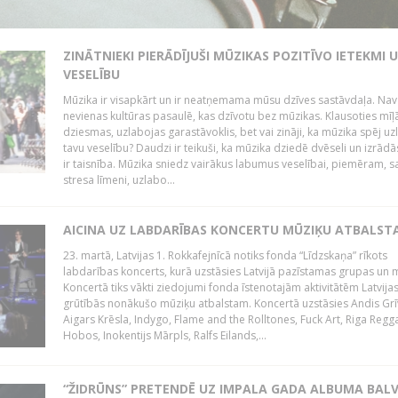
ZINĀTNIEKI PIERĀDĪJUŠI MŪZIKAS POZITĪVO IETEKMI 
VESELĪBU
Mūzika ir visapkārt un ir neatņemama mūsu dzīves sastāvdaļa. Nav
nevienas kultūras pasaulē, kas dzīvotu bez mūzikas. Klausoties mīļ
dziesmas, uzlabojas garastāvoklis, bet vai zināji, ka mūzika spēj uz
tavu veselību? Daudzi ir teikuši, ka mūzika dziedē dvēseli un izrādās
ir taisnība. Mūzika sniedz vairākus labumus veselībai, piemēram, 
stresa līmeni, uzlabo...
AICINA UZ LABDARĪBAS KONCERTU MŪZIĶU ATBALST
23. martā, Latvijas 1. Rokkafejnīcā notiks fonda “Līdzskaņa” rīkots
labdarības koncerts, kurā uzstāsies Latvijā pazīstamas grupas un m
Koncertā tiks vākti ziedojumi fonda īstenotajām aktivitātēm Latvija
grūtībās nonākušo mūziķu atbalstam. Koncertā uzstāsies Andis Grī
Aigars Krēsla, Indygo, Flame and the Rolltones, Fuck Art, Riga Regg
Hobos, Inokentijs Mārpls, Ralfs Eilands,...
“ŽIDRŪNS” PRETENDĒ UZ IMPALA GADA ALBUMA BAL