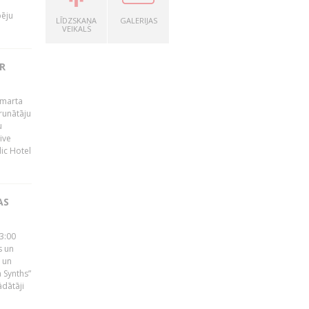
pēju
LĪDZSKAŅA
GALERIJAS
VEIKALS
R
 marta
runātāju
u
ive
dic Hotel
AS
23:00
s un
 un
 Synths”
ādātāji