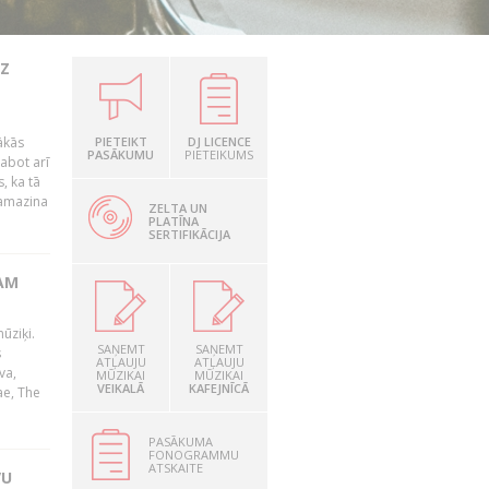
UZ
ākās
PIETEIKT
DJ LICENCE
PASĀKUMU
PIETEIKUMS
labot arī
, ka tā
samazina
ZELTA UN
PLATĪNA
SERTIFIKĀCIJA
AM
ūziķi.
SAŅEMT
SAŅEMT
s
ATĻAUJU
ATĻAUJU
va,
MŪZIKAI
MŪZIKAI
VEIKALĀ
KAFEJNĪCĀ
ae, The
PASĀKUMA
FONOGRAMMU
ATSKAITE
VU