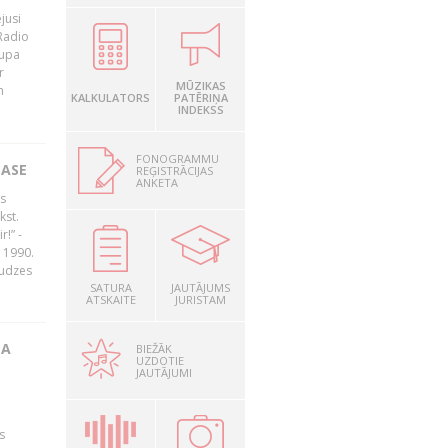
jusi
Radio
rupa
r
MŪZIKAS
n
KALKULATORS
PATĒRIŅA
INDEKSS
FONOGRAMMU
LASE
REĢISTRĀCIJAS
ANKETA
s
kst.
r!” -
 1990.
audzes
SATURA
JAUTĀJUMS
ATSKAITE
JURISTAM
TA
BIEŽĀK
UZDOTIE
JAUTĀJUMI
s