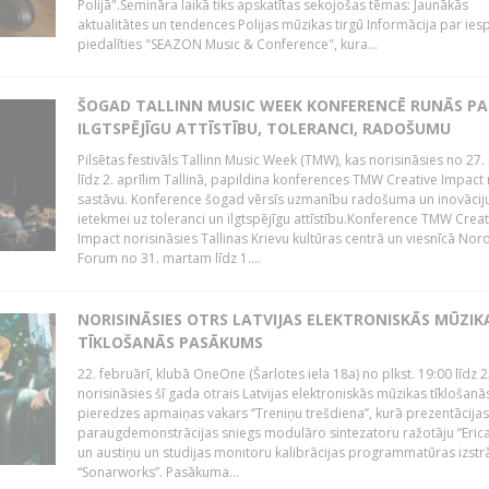
Polijā".Semināra laikā tiks apskatītas sekojošas tēmas: Jaunākās
aktualitātes un tendences Polijas mūzikas tirgū Informācija par ies
piedalīties "SEAZON Music & Conference", kura...
ŠOGAD TALLINN MUSIC WEEK KONFERENCĒ RUNĀS PA
ILGTSPĒJĪGU ATTĪSTĪBU, TOLERANCI, RADOŠUMU
Pilsētas festivāls Tallinn Music Week (TMW), kas norisināsies no 27.
līdz 2. aprīlim Tallinā, papildina konferences TMW Creative Impact 
sastāvu. Konference šogad vērsīs uzmanību radošuma un inovācij
ietekmei uz toleranci un ilgtspējīgu attīstību.Konference TMW Creat
Impact norisināsies Tallinas Krievu kultūras centrā un viesnīcā Nor
Forum no 31. martam līdz 1....
NORISINĀSIES OTRS LATVIJAS ELEKTRONISKĀS MŪZIK
TĪKLOŠANĀS PASĀKUMS
22. februārī, klubā OneOne (Šarlotes iela 18a) no plkst. 19:00 līdz 
norisināsies šī gada otrais Latvijas elektroniskās mūzikas tīklošanā
pieredzes apmaiņas vakars ‘’Treniņu trešdiena’’, kurā prezentācijas
paraugdemonstrācijas sniegs modulāro sintezatoru ražotāju “Erica
un austiņu un studijas monitoru kalibrācijas programmatūras izstr
“Sonarworks”. Pasākuma...