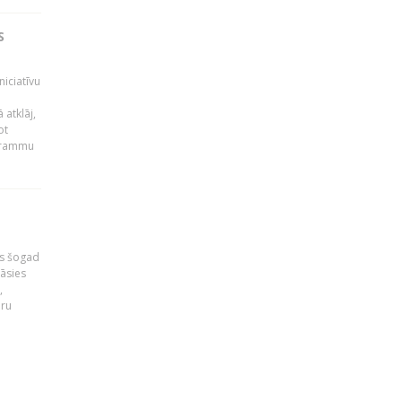
S
niciatīvu
 atklāj,
ot
ogrammu
as šogad
tāsies
,
nru