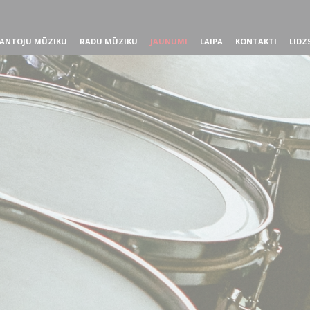
ANTOJU MŪZIKU
RADU MŪZIKU
JAUNUMI
LAIPA
KONTAKTI
LIDZ