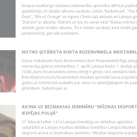
Eiropas neatkarīgo mūzikas izdevniecību apvienība IMPALA publicē
gadskārtējo 25 labāko albumu sarakstu. Līdzās “Radiohead”, “The 
Dept.”, “Blood Orange” un Agnesi Obelu tajā iekļauta arī Latvijas g
“Židrūns” ar albumu “Židrūns un tas, ko nevar nest”.“Balvas mērķis i
atzīmēt gada izcilāko albumu. Šis ir lielisks saraksts, kurā minēti ga
jaunpienācēji, gan labi pazīstami...
NOTIKS ĢITĀRISTA KURTA ROZENVINKELA MEISTARK
Džeza mākslinieks Kurts Rozenvinkels (Kurt Rosenwinkel) Rīgā snieg
vienreizēju ģitāras meistarklasi, 7. aprīlī, Latvijas Radio 1. studijā, pl
10:00.„Kurts Rozenvinkels viennozīmīgi ir ģēnijs, viņš vienkārši tāds i
Ēriks Kleptons Kurts Rozenvinkels mūzikas aprindās kļuva populārs
gados un šobrīd tiek uzskatīts par vienu no talantīgākajiem šīs pa
ģitāristiem. Sadarbojies ar...
AICINA UZ BEZMAKSAS SEMINĀRU "MŪZIKAS EKSPOR
IESPĒJAS POLIJĀ"
27. februārī plkst. 14:10 Latvijas Investīciju un attīstības aģentūra
sadarbībā ar Latvijas mūzikas attīstības biedrību/ Latvijas Mūzikas
eksports aicina uz bezmaksas semināru "Mūzikas eksporta iespēja