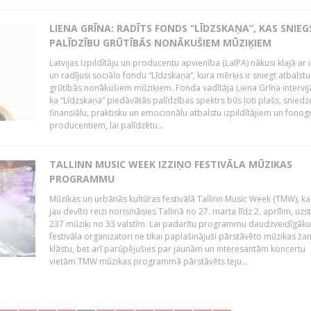
LIENA GRĪNA: RADĪTS FONDS “LĪDZSKAŅA”, KAS SNIEG
PALĪDZĪBU GRŪTĪBĀS NONĀKUŠIEM MŪZIĶIEM
Latvijas Izpildītāju un producentu apvienība (LaIPA) nākusi klajā ar i
un radījusi sociālo fondu “Līdzskaņa”, kura mērķis ir sniegt atbalstu
grūtībās nonākušiem mūziķiem. Fonda vadītāja Liena Grīna intervijā
ka “Līdzskaņa” piedāvātās palīdzības spektrs būs ļoti plašs, sniedz
finansiālu, praktisku un emocionālu atbalstu izpildītājiem un fon
producentiem, lai palīdzētu...
TALLINN MUSIC WEEK IZZIŅO FESTIVĀLA MŪZIKAS
PROGRAMMU
Mūzikas un urbānās kultūras festivālā Tallinn Music Week (TMW), k
jau devīto reizi norisināsies Tallinā no 27. marta līdz 2. aprīlim, uzs
237 mūziķi no 33 valstīm. Lai padarītu programmu daudzveidīgāku
festivāla organizatori ne tikai paplašinājuši pārstāvēto mūzikas ža
klāstu, bet arī parūpējušies par jaunām un interesantām koncertu
vietām.TMW mūzikas programmā pārstāvēts teju...