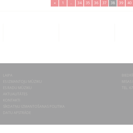
«
1
..
34
35
36
37
38
39
40
LAIPA
BIEDRĪ
ES IZMANTOJU MŪZIKU
MISAS 
ES RADU MŪZIKU
TEL. 6
AKTUALITĀTES
KONTAKTI
SĪKDATŅU IZMANTOŠANAS POLITIKA
DATU APSTRĀDE