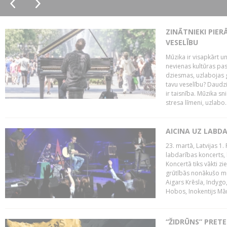
ZINĀTNIEKI PIER
VESELĪBU
Mūzika ir visapkārt 
nevienas kultūras pas
dziesmas, uzlabojas ga
tavu veselību? Daudzi 
ir taisnība. Mūzika s
stresa līmeni, uzlabo..
AICINA UZ LABD
23. martā, Latvijas 1.
labdarības koncerts, 
Koncertā tiks vākti z
grūtībās nonākušo mū
Aigars Krēsla, Indygo
Hobos, Inokentijs Mārp
“ŽIDRŪNS” PRET