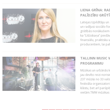
LIENA GRĪNA: RA
PALĪDZĪBU GRŪT
Latvijas Izpildītāju u
un radījusi sociālo fo
grūtībās nonākušiem m
ka “Līdzskaņa” piedāv
finansiālu, praktisku
producentiem, lai palī
TALLINN MUSIC 
PROGRAMMU
Mūzikas un urbānās ku
jau devīto reizi norisi
237 mūziķi no 33 val
festivāla organizator
klāstu, bet arī parūp
vietām.TMW mūzikas 