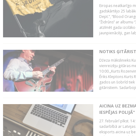
Eiropas neatkarīgo m
gadskārtējo 25 labāk
Dept.”, “Blood Orange
“Židrūns” ar albumu “
atzīmēt gada izcilāko 
jaunpienācēji, gan lab
NOTIKS ĢITĀRIS
Džeza mākslinieks Kur
vienreizēju ģitāras mei
10:00.„Kurts Rozenvinke
Ēriks Kleptons Kurts
gados un šobrīd tiek 
ģitāristiem. Sadarbojie
AICINA UZ BEZM
IESPĒJAS POLIJĀ"
27. februārī plkst. 14:
sadarbībā ar Latvijas
eksports aicina uz b