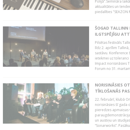
Polijā".Semināra laik
aktualitātes un tende
piedalīties "SEAZON M
ŠOGAD TALLINN 
ILGTSPĒJĪGU AT
Pilsētas festivāls Ta
līdz 2. aprīlim Talli
sastāvu. Konference 
ietekmei uz toleranci
Impact norisināsies T
Forum no 31. martam l
NORISINĀSIES O
TĪKLOŠANĀS PA
22. februārī, klubā On
norisināsies šī gada o
pieredzes apmaiņas va
paraugdemonstrācijas
un austiņu un studija
“Sonarworks”. Pasāku