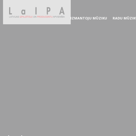
IZMANTOJU MŪZIKU
RADU MŪZIK