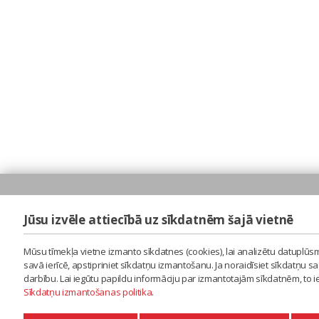
Jūsu izvēle attiecībā uz sīkdatnēm šajā vietnē
Mūsu tīmekļa vietne izmanto sīkdatnes (cookies), lai analizētu datuplūsm
savā ierīcē, apstipriniet sīkdatņu izmantošanu. Ja noraidīsiet sīkdatņu 
darbību. Lai iegūtu papildu informāciju par izmantotajām sīkdatnēm, to 
Sīkdatņu izmantošanas politika
.