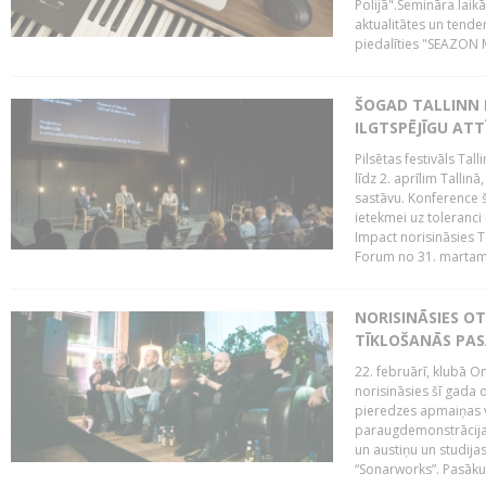
Polijā".Semināra laik
aktualitātes un tende
piedalīties "SEAZON M
ŠOGAD TALLINN 
ILGTSPĒJĪGU AT
Pilsētas festivāls Ta
līdz 2. aprīlim Talli
sastāvu. Konference 
ietekmei uz toleranci
Impact norisināsies T
Forum no 31. martam l
NORISINĀSIES O
TĪKLOŠANĀS PA
22. februārī, klubā On
norisināsies šī gada o
pieredzes apmaiņas va
paraugdemonstrācijas
un austiņu un studija
“Sonarworks”. Pasāku