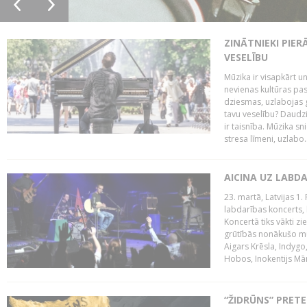
ZINĀTNIEKI PIER
VESELĪBU
Mūzika ir visapkārt 
nevienas kultūras pas
dziesmas, uzlabojas ga
tavu veselību? Daudzi 
ir taisnība. Mūzika s
stresa līmeni, uzlabo..
AICINA UZ LABD
23. martā, Latvijas 1.
labdarības koncerts, 
Koncertā tiks vākti z
grūtībās nonākušo mū
Aigars Krēsla, Indygo
Hobos, Inokentijs Mārp
“ŽIDRŪNS” PRET