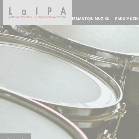
IZMANTOJU MŪZIKU
RADU MŪZIK