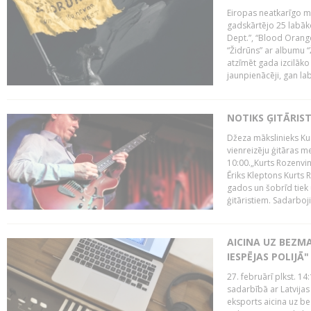
Eiropas neatkarīgo m
gadskārtējo 25 labāk
Dept.”, “Blood Orange
“Židrūns” ar albumu “
atzīmēt gada izcilāko 
jaunpienācēji, gan lab
NOTIKS ĢITĀRIS
Džeza mākslinieks Kur
vienreizēju ģitāras mei
10:00.„Kurts Rozenvinke
Ēriks Kleptons Kurts
gados un šobrīd tiek 
ģitāristiem. Sadarbojie
AICINA UZ BEZM
IESPĒJAS POLIJĀ"
27. februārī plkst. 14:
sadarbībā ar Latvijas
eksports aicina uz b