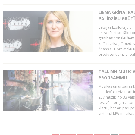
LIENA GRĪNA: RA
PALĪDZĪBU GRŪT
Latvijas Izpildītāju u
un radījusi sociālo fo
grūtībās nonākušiem m
ka “Līdzskaņa” piedāv
finansiālu, praktisku
producentiem, lai palī
TALLINN MUSIC 
PROGRAMMU
Mūzikas un urbānās ku
jau devīto reizi norisi
237 mūziķi no 33 val
festivāla organizator
klāstu, bet arī parūp
vietām.TMW mūzikas 