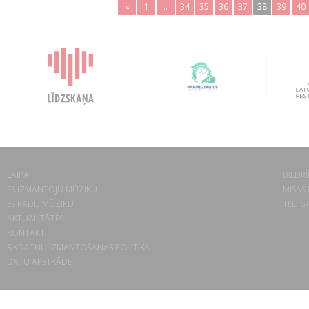
«
1
..
34
35
36
37
38
39
40
LAIPA
BIEDRĪ
ES IZMANTOJU MŪZIKU
MISAS 
ES RADU MŪZIKU
TEL. 6
AKTUALITĀTES
KONTAKTI
SĪKDATŅU IZMANTOŠANAS POLITIKA
DATU APSTRĀDE