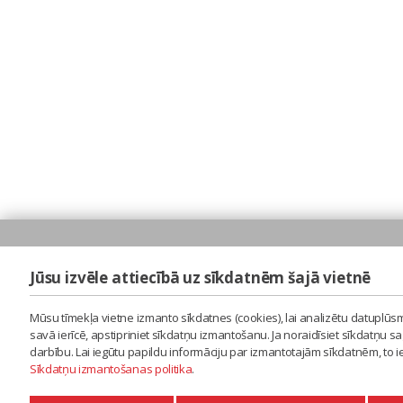
Jūsu izvēle attiecībā uz sīkdatnēm šajā vietnē
Mūsu tīmekļa vietne izmanto sīkdatnes (cookies), lai analizētu datuplūsm
savā ierīcē, apstipriniet sīkdatņu izmantošanu. Ja noraidīsiet sīkdatņu 
darbību. Lai iegūtu papildu informāciju par izmantotajām sīkdatnēm, to 
Sīkdatņu izmantošanas politika
.