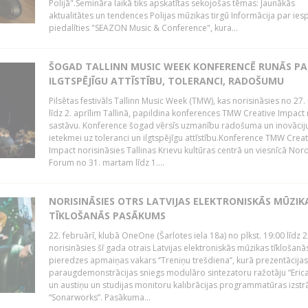
Polijā".Semināra laikā tiks apskatītas sekojošas tēmas: Jaunākās
aktualitātes un tendences Polijas mūzikas tirgū Informācija par ies
piedalīties "SEAZON Music & Conference", kura...
ŠOGAD TALLINN MUSIC WEEK KONFERENCĒ RUNĀS PA
ILGTSPĒJĪGU ATTĪSTĪBU, TOLERANCI, RADOŠUMU
Pilsētas festivāls Tallinn Music Week (TMW), kas norisināsies no 27.
līdz 2. aprīlim Tallinā, papildina konferences TMW Creative Impact 
sastāvu. Konference šogad vērsīs uzmanību radošuma un inovācij
ietekmei uz toleranci un ilgtspējīgu attīstību.Konference TMW Creat
Impact norisināsies Tallinas Krievu kultūras centrā un viesnīcā Nor
Forum no 31. martam līdz 1....
NORISINĀSIES OTRS LATVIJAS ELEKTRONISKĀS MŪZIK
TĪKLOŠANĀS PASĀKUMS
22. februārī, klubā OneOne (Šarlotes iela 18a) no plkst. 19:00 līdz 
norisināsies šī gada otrais Latvijas elektroniskās mūzikas tīklošanā
pieredzes apmaiņas vakars ‘’Treniņu trešdiena’’, kurā prezentācijas
paraugdemonstrācijas sniegs modulāro sintezatoru ražotāju “Erica
un austiņu un studijas monitoru kalibrācijas programmatūras izstr
“Sonarworks”. Pasākuma...