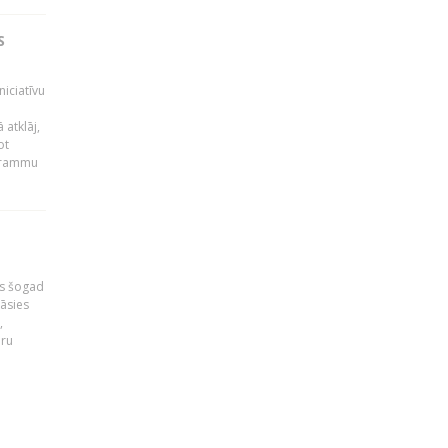
S
niciatīvu
 atklāj,
ot
ogrammu
as šogad
tāsies
,
nru