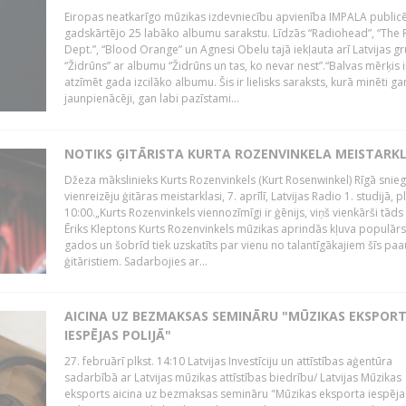
Eiropas neatkarīgo mūzikas izdevniecību apvienība IMPALA publicē
gadskārtējo 25 labāko albumu sarakstu. Līdzās “Radiohead”, “The 
Dept.”, “Blood Orange” un Agnesi Obelu tajā iekļauta arī Latvijas g
“Židrūns” ar albumu “Židrūns un tas, ko nevar nest”.“Balvas mērķis i
atzīmēt gada izcilāko albumu. Šis ir lielisks saraksts, kurā minēti ga
jaunpienācēji, gan labi pazīstami...
NOTIKS ĢITĀRISTA KURTA ROZENVINKELA MEISTARK
Džeza mākslinieks Kurts Rozenvinkels (Kurt Rosenwinkel) Rīgā snieg
vienreizēju ģitāras meistarklasi, 7. aprīlī, Latvijas Radio 1. studijā, pl
10:00.„Kurts Rozenvinkels viennozīmīgi ir ģēnijs, viņš vienkārši tāds i
Ēriks Kleptons Kurts Rozenvinkels mūzikas aprindās kļuva populārs
gados un šobrīd tiek uzskatīts par vienu no talantīgākajiem šīs pa
ģitāristiem. Sadarbojies ar...
AICINA UZ BEZMAKSAS SEMINĀRU "MŪZIKAS EKSPOR
IESPĒJAS POLIJĀ"
27. februārī plkst. 14:10 Latvijas Investīciju un attīstības aģentūra
sadarbībā ar Latvijas mūzikas attīstības biedrību/ Latvijas Mūzikas
eksports aicina uz bezmaksas semināru "Mūzikas eksporta iespēja