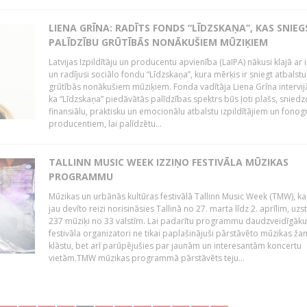
LIENA GRĪNA: RADĪTS FONDS “LĪDZSKAŅA”, KAS SNIEG
PALĪDZĪBU GRŪTĪBĀS NONĀKUŠIEM MŪZIĶIEM
Latvijas Izpildītāju un producentu apvienība (LaIPA) nākusi klajā ar i
un radījusi sociālo fondu “Līdzskaņa”, kura mērķis ir sniegt atbalstu
grūtībās nonākušiem mūziķiem. Fonda vadītāja Liena Grīna intervijā
ka “Līdzskaņa” piedāvātās palīdzības spektrs būs ļoti plašs, sniedz
finansiālu, praktisku un emocionālu atbalstu izpildītājiem un fon
producentiem, lai palīdzētu...
TALLINN MUSIC WEEK IZZIŅO FESTIVĀLA MŪZIKAS
PROGRAMMU
Mūzikas un urbānās kultūras festivālā Tallinn Music Week (TMW), k
jau devīto reizi norisināsies Tallinā no 27. marta līdz 2. aprīlim, uzs
237 mūziķi no 33 valstīm. Lai padarītu programmu daudzveidīgāku
festivāla organizatori ne tikai paplašinājuši pārstāvēto mūzikas ža
klāstu, bet arī parūpējušies par jaunām un interesantām koncertu
vietām.TMW mūzikas programmā pārstāvēts teju...