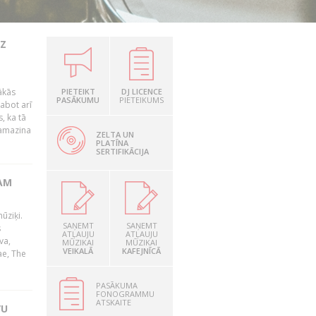
UZ
ākās
PIETEIKT
DJ LICENCE
PASĀKUMU
PIETEIKUMS
labot arī
, ka tā
samazina
ZELTA UN
PLATĪNA
SERTIFIKĀCIJA
AM
ūziķi.
SAŅEMT
SAŅEMT
s
ATĻAUJU
ATĻAUJU
va,
MŪZIKAI
MŪZIKAI
VEIKALĀ
KAFEJNĪCĀ
ae, The
PASĀKUMA
FONOGRAMMU
ATSKAITE
VU