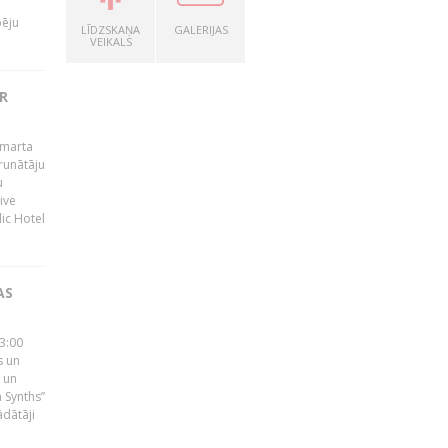
pēju
LĪDZSKAŅA
GALERIJAS
VEIKALS
R
 marta
runātāju
u
ive
dic Hotel
AS
23:00
s un
 un
 Synths”
ādātāji