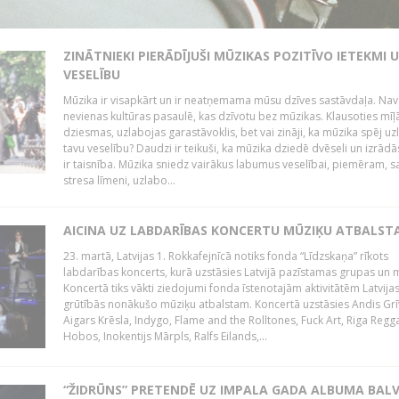
ZINĀTNIEKI PIERĀDĪJUŠI MŪZIKAS POZITĪVO IETEKMI 
VESELĪBU
Mūzika ir visapkārt un ir neatņemama mūsu dzīves sastāvdaļa. Nav
nevienas kultūras pasaulē, kas dzīvotu bez mūzikas. Klausoties mīļ
dziesmas, uzlabojas garastāvoklis, bet vai zināji, ka mūzika spēj uz
tavu veselību? Daudzi ir teikuši, ka mūzika dziedē dvēseli un izrādās
ir taisnība. Mūzika sniedz vairākus labumus veselībai, piemēram, 
stresa līmeni, uzlabo...
AICINA UZ LABDARĪBAS KONCERTU MŪZIĶU ATBALST
23. martā, Latvijas 1. Rokkafejnīcā notiks fonda “Līdzskaņa” rīkots
labdarības koncerts, kurā uzstāsies Latvijā pazīstamas grupas un m
Koncertā tiks vākti ziedojumi fonda īstenotajām aktivitātēm Latvija
grūtībās nonākušo mūziķu atbalstam. Koncertā uzstāsies Andis Grī
Aigars Krēsla, Indygo, Flame and the Rolltones, Fuck Art, Riga Regg
Hobos, Inokentijs Mārpls, Ralfs Eilands,...
“ŽIDRŪNS” PRETENDĒ UZ IMPALA GADA ALBUMA BAL