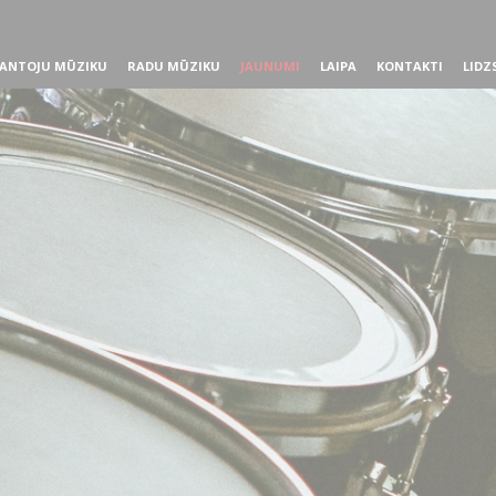
ANTOJU MŪZIKU
RADU MŪZIKU
JAUNUMI
LAIPA
KONTAKTI
LIDZ