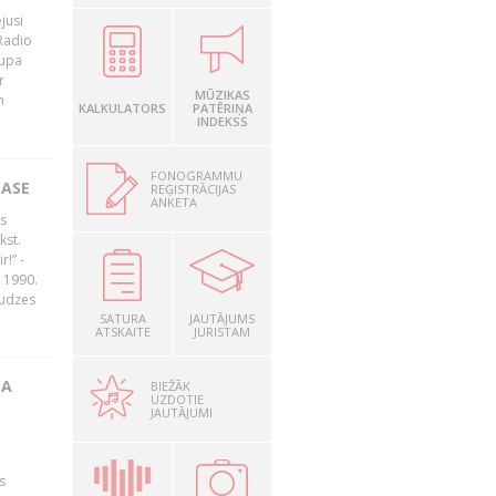
jusi
Radio
rupa
r
MŪZIKAS
n
KALKULATORS
PATĒRIŅA
INDEKSS
FONOGRAMMU
LASE
REĢISTRĀCIJAS
ANKETA
s
kst.
r!” -
 1990.
audzes
SATURA
JAUTĀJUMS
ATSKAITE
JURISTAM
TA
BIEŽĀK
UZDOTIE
JAUTĀJUMI
s