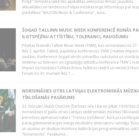
Polijā".Semināra laikā tiks apskatītas sekojošas tēmas: Jaunākās
aktualitātes un tendences Polijas mūzikas tirgū Informācija par ies
piedalīties "SEAZON Music & Conference", kura...
ŠOGAD TALLINN MUSIC WEEK KONFERENCĒ RUNĀS PA
ILGTSPĒJĪGU ATTĪSTĪBU, TOLERANCI, RADOŠUMU
Pilsētas festivāls Tallinn Music Week (TMW), kas norisināsies no 27.
līdz 2. aprīlim Tallinā, papildina konferences TMW Creative Impact 
sastāvu. Konference šogad vērsīs uzmanību radošuma un inovācij
ietekmei uz toleranci un ilgtspējīgu attīstību.Konference TMW Creat
Impact norisināsies Tallinas Krievu kultūras centrā un viesnīcā Nor
Forum no 31. martam līdz 1....
NORISINĀSIES OTRS LATVIJAS ELEKTRONISKĀS MŪZIK
TĪKLOŠANĀS PASĀKUMS
22. februārī, klubā OneOne (Šarlotes iela 18a) no plkst. 19:00 līdz 
norisināsies šī gada otrais Latvijas elektroniskās mūzikas tīklošanā
pieredzes apmaiņas vakars ‘’Treniņu trešdiena’’, kurā prezentācijas
paraugdemonstrācijas sniegs modulāro sintezatoru ražotāju “Erica
un austiņu un studijas monitoru kalibrācijas programmatūras izstr
“Sonarworks”. Pasākuma...