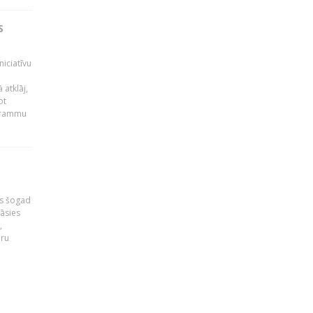
S
niciatīvu
 atklāj,
ot
ogrammu
as šogad
tāsies
,
nru