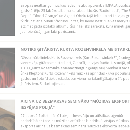
Eiropas neatkarīgo mūzikas izdevniecību apvienība IMPALA publicē
gadskārtējo 25 labāko albumu sarakstu. Līdzās “Radiohead”, “The 
Dept.”, “Blood Orange” un Agnesi Obelu tajā iekļauta arī Latvijas g
“Židrūns” ar albumu “Židrūns un tas, ko nevar nest”.“Balvas mērķis i
atzīmēt gada izcilāko albumu. Šis ir lielisks saraksts, kurā minēti ga
jaunpienācēji, gan labi pazīstami...
NOTIKS ĢITĀRISTA KURTA ROZENVINKELA MEISTARK
Džeza mākslinieks Kurts Rozenvinkels (Kurt Rosenwinkel) Rīgā snieg
vienreizēju ģitāras meistarklasi, 7. aprīlī, Latvijas Radio 1. studijā, pl
10:00.„Kurts Rozenvinkels viennozīmīgi ir ģēnijs, viņš vienkārši tāds i
Ēriks Kleptons Kurts Rozenvinkels mūzikas aprindās kļuva populārs
gados un šobrīd tiek uzskatīts par vienu no talantīgākajiem šīs pa
ģitāristiem. Sadarbojies ar...
AICINA UZ BEZMAKSAS SEMINĀRU "MŪZIKAS EKSPOR
IESPĒJAS POLIJĀ"
27. februārī plkst. 14:10 Latvijas Investīciju un attīstības aģentūra
sadarbībā ar Latvijas mūzikas attīstības biedrību/ Latvijas Mūzikas
eksports aicina uz bezmaksas semināru "Mūzikas eksporta iespēja