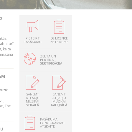
UZ
ākās
PIETEIKT
DJ LICENCE
PASĀKUMU
PIETEIKUMS
labot arī
, ka tā
samazina
ZELTA UN
PLATĪNA
SERTIFIKĀCIJA
AM
ūziķi.
SAŅEMT
SAŅEMT
s
ATĻAUJU
ATĻAUJU
va,
MŪZIKAI
MŪZIKAI
VEIKALĀ
KAFEJNĪCĀ
ae, The
PASĀKUMA
FONOGRAMMU
ATSKAITE
VU