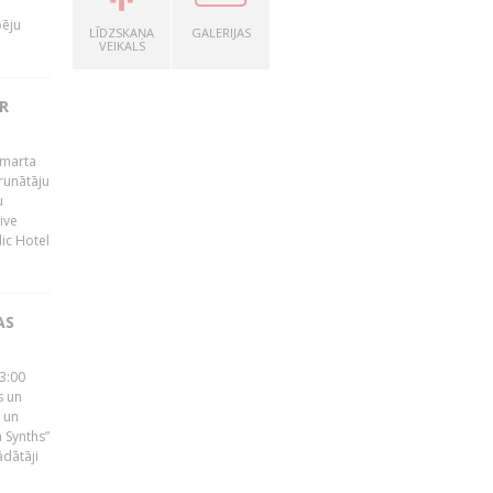
pēju
LĪDZSKAŅA
GALERIJAS
VEIKALS
R
 marta
runātāju
u
ive
dic Hotel
AS
23:00
s un
 un
 Synths”
ādātāji