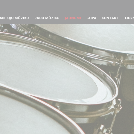
ANTOJU MŪZIKU
RADU MŪZIKU
JAUNUMI
LAIPA
KONTAKTI
LIDZ