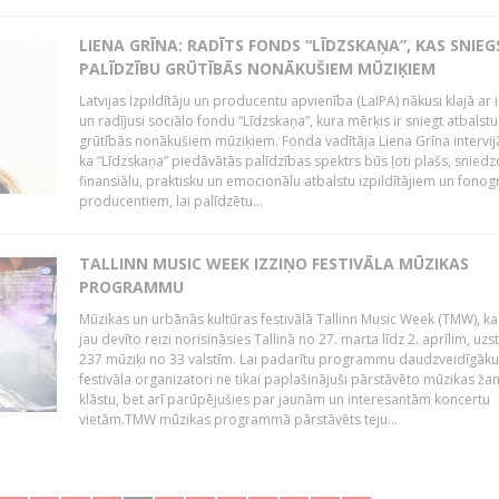
LIENA GRĪNA: RADĪTS FONDS “LĪDZSKAŅA”, KAS SNIEG
PALĪDZĪBU GRŪTĪBĀS NONĀKUŠIEM MŪZIĶIEM
Latvijas Izpildītāju un producentu apvienība (LaIPA) nākusi klajā ar i
un radījusi sociālo fondu “Līdzskaņa”, kura mērķis ir sniegt atbalstu
grūtībās nonākušiem mūziķiem. Fonda vadītāja Liena Grīna intervijā
ka “Līdzskaņa” piedāvātās palīdzības spektrs būs ļoti plašs, sniedz
finansiālu, praktisku un emocionālu atbalstu izpildītājiem un fon
producentiem, lai palīdzētu...
TALLINN MUSIC WEEK IZZIŅO FESTIVĀLA MŪZIKAS
PROGRAMMU
Mūzikas un urbānās kultūras festivālā Tallinn Music Week (TMW), k
jau devīto reizi norisināsies Tallinā no 27. marta līdz 2. aprīlim, uzs
237 mūziķi no 33 valstīm. Lai padarītu programmu daudzveidīgāku
festivāla organizatori ne tikai paplašinājuši pārstāvēto mūzikas ža
klāstu, bet arī parūpējušies par jaunām un interesantām koncertu
vietām.TMW mūzikas programmā pārstāvēts teju...