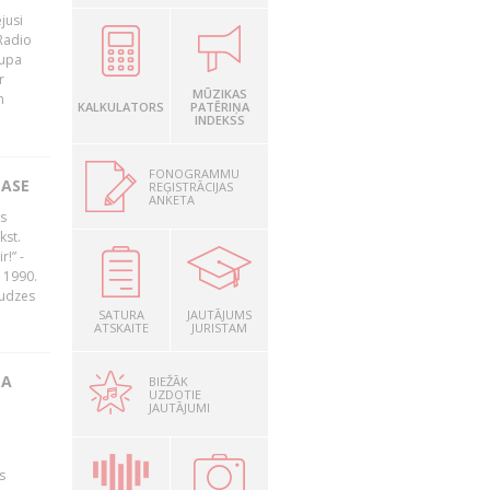
jusi
Radio
rupa
r
MŪZIKAS
n
KALKULATORS
PATĒRIŅA
INDEKSS
FONOGRAMMU
LASE
REĢISTRĀCIJAS
ANKETA
s
kst.
r!” -
 1990.
audzes
SATURA
JAUTĀJUMS
ATSKAITE
JURISTAM
TA
BIEŽĀK
UZDOTIE
JAUTĀJUMI
s