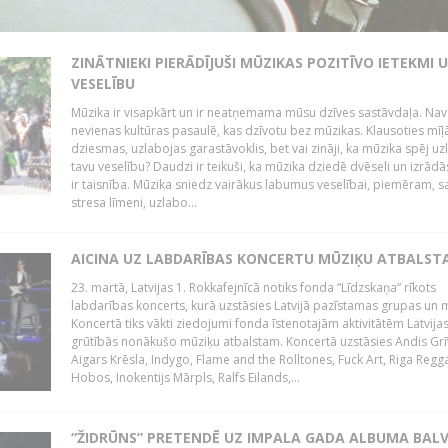
ZINĀTNIEKI PIERĀDĪJUŠI MŪZIKAS POZITĪVO IETEKMI 
VESELĪBU
Mūzika ir visapkārt un ir neatņemama mūsu dzīves sastāvdaļa. Nav
nevienas kultūras pasaulē, kas dzīvotu bez mūzikas. Klausoties mīļ
dziesmas, uzlabojas garastāvoklis, bet vai zināji, ka mūzika spēj uz
tavu veselību? Daudzi ir teikuši, ka mūzika dziedē dvēseli un izrādās
ir taisnība. Mūzika sniedz vairākus labumus veselībai, piemēram, 
stresa līmeni, uzlabo...
AICINA UZ LABDARĪBAS KONCERTU MŪZIĶU ATBALST
23. martā, Latvijas 1. Rokkafejnīcā notiks fonda “Līdzskaņa” rīkots
labdarības koncerts, kurā uzstāsies Latvijā pazīstamas grupas un m
Koncertā tiks vākti ziedojumi fonda īstenotajām aktivitātēm Latvija
grūtībās nonākušo mūziķu atbalstam. Koncertā uzstāsies Andis Grī
Aigars Krēsla, Indygo, Flame and the Rolltones, Fuck Art, Riga Regg
Hobos, Inokentijs Mārpls, Ralfs Eilands,...
“ŽIDRŪNS” PRETENDĒ UZ IMPALA GADA ALBUMA BAL