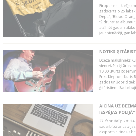
Eiropas neatkarīgo m
gadskārtējo 25 labāk
Dept.”, “Blood Orange
“Židrūns” ar albumu “
atzīmēt gada izcilāko 
jaunpienācēji, gan lab
NOTIKS ĢITĀRIS
Džeza mākslinieks Kur
vienreizēju ģitāras mei
10:00.„Kurts Rozenvinke
Ēriks Kleptons Kurts
gados un šobrīd tiek 
ģitāristiem. Sadarbojie
AICINA UZ BEZM
IESPĒJAS POLIJĀ"
27. februārī plkst. 14:
sadarbībā ar Latvijas
eksports aicina uz b