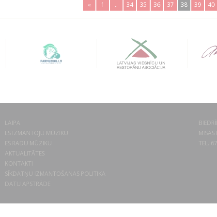
«
1
..
34
35
36
37
38
39
40
LAIPA
BIEDRĪ
ES IZMANTOJU MŪZIKU
MISAS 
ES RADU MŪZIKU
TEL. 6
AKTUALITĀTES
KONTAKTI
SĪKDATŅU IZMANTOŠANAS POLITIKA
DATU APSTRĀDE