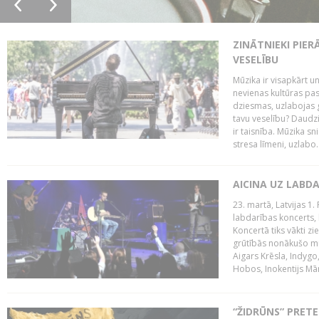
ZINĀTNIEKI PIER
VESELĪBU
Mūzika ir visapkārt 
nevienas kultūras pas
dziesmas, uzlabojas ga
tavu veselību? Daudzi 
ir taisnība. Mūzika s
stresa līmeni, uzlabo..
AICINA UZ LABD
23. martā, Latvijas 1.
labdarības koncerts, 
Koncertā tiks vākti z
grūtībās nonākušo mū
Aigars Krēsla, Indygo
Hobos, Inokentijs Mārp
“ŽIDRŪNS” PRET