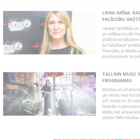
LIENA GRĪNA: RA
PALĪDZĪBU GRŪT
Latvijas Izpildītāju u
un radījusi sociālo fo
grūtībās nonākušiem m
ka “Līdzskaņa” piedāv
finansiālu, praktisku
producentiem, lai palī
TALLINN MUSIC 
PROGRAMMU
Mūzikas un urbānās ku
jau devīto reizi norisi
237 mūziķi no 33 val
festivāla organizator
klāstu, bet arī parūp
vietām.TMW mūzikas 