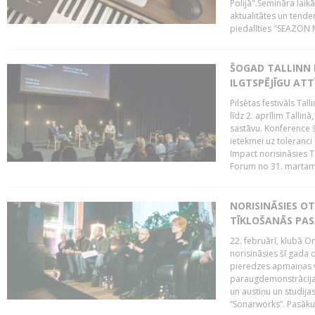
Polijā".Semināra laik
aktualitātes un tende
piedalīties "SEAZON M
ŠOGAD TALLINN 
ILGTSPĒJĪGU AT
Pilsētas festivāls Ta
līdz 2. aprīlim Talli
sastāvu. Konference 
ietekmei uz toleranci
Impact norisināsies T
Forum no 31. martam l
NORISINĀSIES O
TĪKLOŠANĀS PA
22. februārī, klubā On
norisināsies šī gada o
pieredzes apmaiņas va
paraugdemonstrācijas
un austiņu un studija
“Sonarworks”. Pasāku