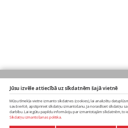
Jūsu izvēle attiecībā uz sīkdatnēm šajā vietnē
Mūsu tīmekļa vietne izmanto sīkdatnes (cookies), lai analizētu datuplūsm
savā ierīcē, apstipriniet sīkdatņu izmantošanu. Ja noraidīsiet sīkdatņu 
darbību. Lai iegūtu papildu informāciju par izmantotajām sīkdatnēm, to 
Sīkdatņu izmantošanas politika
.