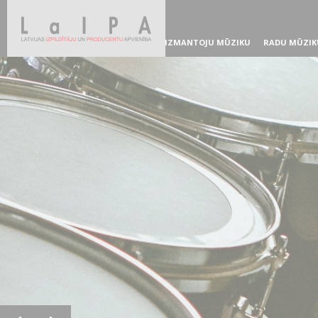
IZMANTOJU MŪZIKU
RADU MŪZIK