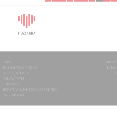
LAIPA
BIEDRĪ
ES IZMANTOJU MŪZIKU
MISAS 
ES RADU MŪZIKU
TEL. 6
AKTUALITĀTES
KONTAKTI
SĪKDATŅU IZMANTOŠANAS POLITIKA
DATU APSTRĀDE