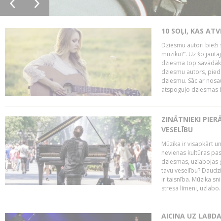
10 SOĻI, KAS AT
Dziesmu autori bieži 
mūziku?”. Uz šo jaut
dziesma top savādāk, 
dziesmu autors, piedā
dziesmu. Sāc ar nosa
atspoguļo dziesmas bū
ZINĀTNIEKI PIER
VESELĪBU
Mūzika ir visapkārt 
nevienas kultūras pas
dziesmas, uzlabojas ga
tavu veselību? Daudzi 
ir taisnība. Mūzika s
stresa līmeni, uzlabo..
AICINA UZ LABD