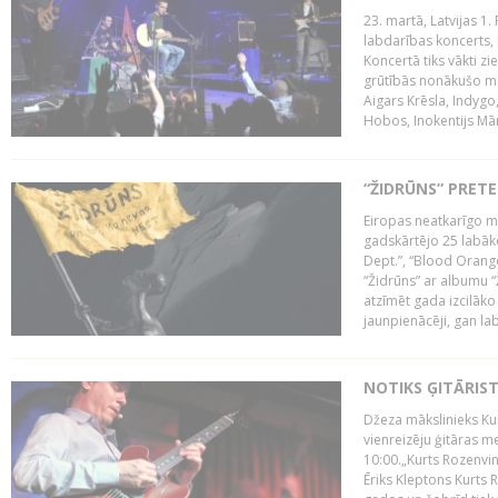
23. martā, Latvijas 1.
labdarības koncerts, 
Koncertā tiks vākti z
grūtībās nonākušo mū
Aigars Krēsla, Indygo
Hobos, Inokentijs Mārp
“ŽIDRŪNS” PRET
Eiropas neatkarīgo m
gadskārtējo 25 labāk
Dept.”, “Blood Orange
“Židrūns” ar albumu “
atzīmēt gada izcilāko 
jaunpienācēji, gan lab
NOTIKS ĢITĀRIS
Džeza mākslinieks Kur
vienreizēju ģitāras mei
10:00.„Kurts Rozenvinke
Ēriks Kleptons Kurts