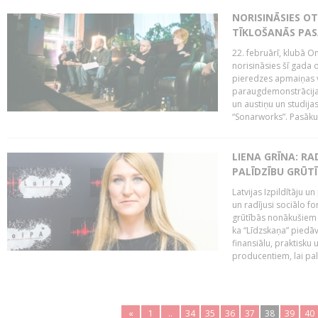
NORISINĀSIES O
TĪKLOŠANĀS PA
22. februārī, klubā On
norisināsies šī gada o
pieredzes apmaiņas va
paraugdemonstrācijas
un austiņu un studija
“Sonarworks”. Pasāku
LIENA GRĪNA: RA
PALĪDZĪBU GRŪT
Latvijas Izpildītāju u
un radījusi sociālo fo
grūtībās nonākušiem m
ka “Līdzskaņa” piedāv
finansiālu, praktisku
producentiem, lai palī
«
1
..
34
35
36
37
38
39
40