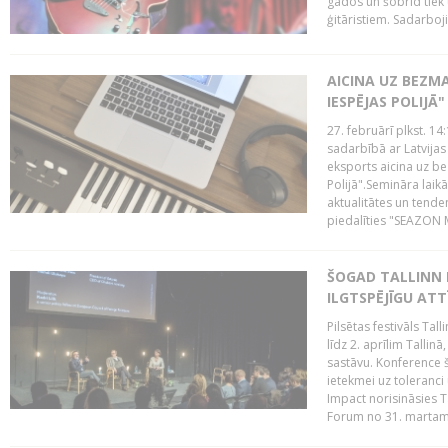
gados un šobrīd tiek 
ģitāristiem. Sadarbojie
AICINA UZ BEZM
IESPĒJAS POLIJĀ"
27. februārī plkst. 14:
sadarbībā ar Latvijas
eksports aicina uz b
Polijā".Semināra laik
aktualitātes un tende
piedalīties "SEAZON M
ŠOGAD TALLINN 
ILGTSPĒJĪGU AT
Pilsētas festivāls Ta
līdz 2. aprīlim Talli
sastāvu. Konference 
ietekmei uz toleranci
Impact norisināsies T
Forum no 31. martam l