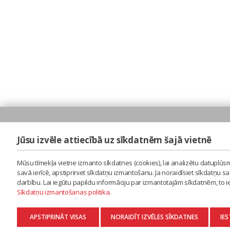
Jūsu izvēle attiecībā uz sīkdatnēm šajā vietnē
Mūsu tīmekļa vietne izmanto sīkdatnes (cookies), lai analizētu datuplūsm
savā ierīcē, apstipriniet sīkdatņu izmantošanu. Ja noraidīsiet sīkdatņu 
darbību. Lai iegūtu papildu informāciju par izmantotajām sīkdatnēm, to 
Sīkdatņu izmantošanas politika
.
APSTIPRINĀT VISAS
NORAIDĪT IZVĒLES SĪKDATNES
IES