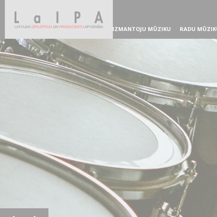
IZMANTOJU MŪZIKU
RADU MŪZIK