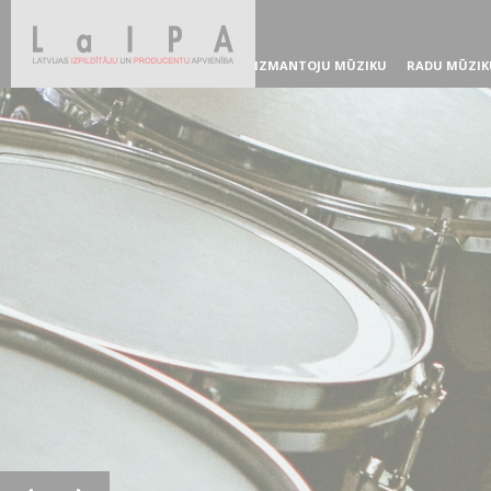
IZMANTOJU MŪZIKU
RADU MŪZIK