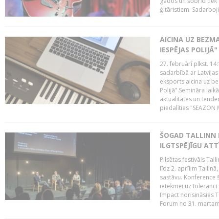
gados un šobrīd tiek 
ģitāristiem. Sadarbojie
AICINA UZ BEZM
IESPĒJAS POLIJĀ"
27. februārī plkst. 14:
sadarbībā ar Latvijas
eksports aicina uz b
Polijā".Semināra laik
aktualitātes un tende
piedalīties "SEAZON M
ŠOGAD TALLINN 
ILGTSPĒJĪGU AT
Pilsētas festivāls Ta
līdz 2. aprīlim Talli
sastāvu. Konference 
ietekmei uz toleranci
Impact norisināsies T
Forum no 31. martam l