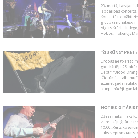
23. martā, Latvijas 1.
labdarības koncerts, 
Koncertā tiks vākti z
grūtībās nonākušo mū
Aigars Krēsla, Indygo
Hobos, Inokentijs Mārp
“ŽIDRŪNS” PRET
Eiropas neatkarīgo m
gadskārtējo 25 labāk
Dept.”, “Blood Orange
“Židrūns” ar albumu “
atzīmēt gada izcilāko 
jaunpienācēji, gan lab
NOTIKS ĢITĀRIS
Džeza mākslinieks Kur
vienreizēju ģitāras mei
10:00.„Kurts Rozenvinke
Ēriks Kleptons Kurts