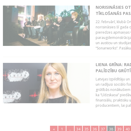
NORISINĀSIES O
TĪKLOŠANĀS PA
22. februārī, klubā On
norisināsies šī gada o
pieredzes apmaiņas va
paraugdemonstrācijas
un austiņu un studija
“Sonarworks”. Pasāku
LIENA GRĪNA: RA
PALĪDZĪBU GRŪT
Latvijas Izpildītāju u
un radījusi sociālo fo
grūtībās nonākušiem m
ka “Līdzskaņa” piedāv
finansiālu, praktisku
producentiem, lai palī
«
1
..
34
35
36
37
38
39
40