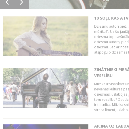
10 SOĻI, KAS AT
Dziesmu autori bieži 
mūziku?”. Uz šo jaut
dziesma top savādāk, 
dziesmu autors, piedā
dziesmu. Sāc ar nosa
atspoguļo dziesmas bū
ZINĀTNIEKI PIER
VESELĪBU
Mūzika ir visapkārt 
nevienas kultūras pas
dziesmas, uzlabojas ga
tavu veselību? Daudzi 
ir taisnība. Mūzika s
stresa līmeni, uzlabo..
AICINA UZ LABD