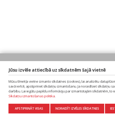
Jūsu izvēle attiecībā uz sīkdatnēm šajā vietnē
Mūsu tīmekļa vietne izmanto sīkdatnes (cookies), lai analizētu datuplūsm
savā ierīcē, apstipriniet sīkdatņu izmantošanu. Ja noraidīsiet sīkdatņu 
darbību. Lai iegūtu papildu informāciju par izmantotajām sīkdatnēm, to 
Sīkdatņu izmantošanas politika
.
APSTIPRINĀT VISAS
NORAIDĪT IZVĒLES SĪKDATNES
IES