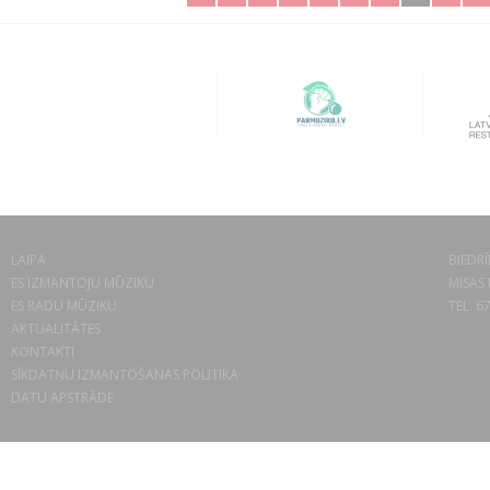
LAIPA
BIEDRĪ
ES IZMANTOJU MŪZIKU
MISAS 
ES RADU MŪZIKU
TEL. 6
AKTUALITĀTES
KONTAKTI
SĪKDATŅU IZMANTOŠANAS POLITIKA
DATU APSTRĀDE