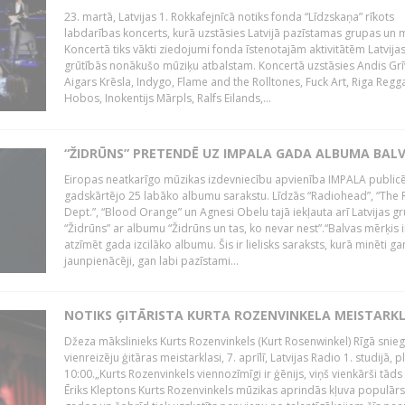
23. martā, Latvijas 1. Rokkafejnīcā notiks fonda “Līdzskaņa” rīkots
labdarības koncerts, kurā uzstāsies Latvijā pazīstamas grupas un m
Koncertā tiks vākti ziedojumi fonda īstenotajām aktivitātēm Latvija
grūtībās nonākušo mūziķu atbalstam. Koncertā uzstāsies Andis Grī
Aigars Krēsla, Indygo, Flame and the Rolltones, Fuck Art, Riga Regg
Hobos, Inokentijs Mārpls, Ralfs Eilands,...
“ŽIDRŪNS” PRETENDĒ UZ IMPALA GADA ALBUMA BAL
Eiropas neatkarīgo mūzikas izdevniecību apvienība IMPALA publicē
gadskārtējo 25 labāko albumu sarakstu. Līdzās “Radiohead”, “The 
Dept.”, “Blood Orange” un Agnesi Obelu tajā iekļauta arī Latvijas g
“Židrūns” ar albumu “Židrūns un tas, ko nevar nest”.“Balvas mērķis i
atzīmēt gada izcilāko albumu. Šis ir lielisks saraksts, kurā minēti ga
jaunpienācēji, gan labi pazīstami...
NOTIKS ĢITĀRISTA KURTA ROZENVINKELA MEISTARK
Džeza mākslinieks Kurts Rozenvinkels (Kurt Rosenwinkel) Rīgā snieg
vienreizēju ģitāras meistarklasi, 7. aprīlī, Latvijas Radio 1. studijā, pl
10:00.„Kurts Rozenvinkels viennozīmīgi ir ģēnijs, viņš vienkārši tāds i
Ēriks Kleptons Kurts Rozenvinkels mūzikas aprindās kļuva populārs