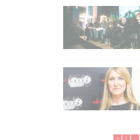
«
1
..