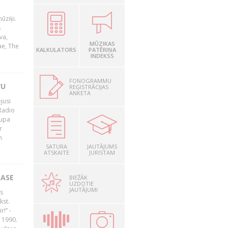
ūziķi.
s
va,
MŪZIKAS
ae, The
KALKULATORS
PATĒRIŅA
INDEKSS
FONOGRAMMU
VU
REĢISTRĀCIJAS
ANKETA
jusi
Radio
rupa
r
n
SATURA
JAUTĀJUMS
ATSKAITE
JURISTAM
LASE
BIEŽĀK
UZDOTIE
JAUTĀJUMI
s
kst.
r!” -
 1990.