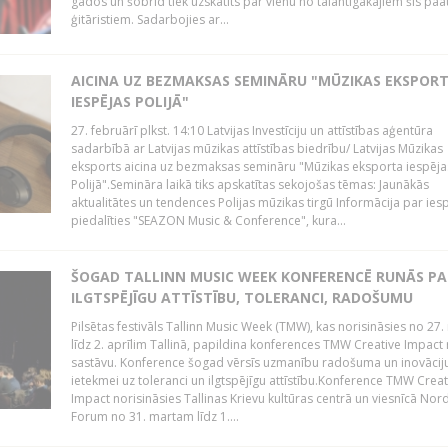
gados un šobrīd tiek uzskatīts par vienu no talantīgākajiem šīs pa
ģitāristiem. Sadarbojies ar...
AICINA UZ BEZMAKSAS SEMINĀRU "MŪZIKAS EKSPOR
IESPĒJAS POLIJĀ"
27. februārī plkst. 14:10 Latvijas Investīciju un attīstības aģentūra
sadarbībā ar Latvijas mūzikas attīstības biedrību/ Latvijas Mūzikas
eksports aicina uz bezmaksas semināru "Mūzikas eksporta iespēja
Polijā".Semināra laikā tiks apskatītas sekojošas tēmas: Jaunākās
aktualitātes un tendences Polijas mūzikas tirgū Informācija par ies
piedalīties "SEAZON Music & Conference", kura...
ŠOGAD TALLINN MUSIC WEEK KONFERENCĒ RUNĀS PA
ILGTSPĒJĪGU ATTĪSTĪBU, TOLERANCI, RADOŠUMU
Pilsētas festivāls Tallinn Music Week (TMW), kas norisināsies no 27.
līdz 2. aprīlim Tallinā, papildina konferences TMW Creative Impact 
sastāvu. Konference šogad vērsīs uzmanību radošuma un inovācij
ietekmei uz toleranci un ilgtspējīgu attīstību.Konference TMW Creat
Impact norisināsies Tallinas Krievu kultūras centrā un viesnīcā Nor
Forum no 31. martam līdz 1....