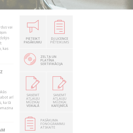
rdus vai
iķim
dzējis
PIETEIKT
DJ LICENCE
PASĀKUMU
PIETEIKUMS
t
, kas
ZELTA UN
PLATĪNA
SERTIFIKĀCIJA
UZ
ākās
SAŅEMT
SAŅEMT
labot arī
ATĻAUJU
ATĻAUJU
MŪZIKAI
MŪZIKAI
, ka tā
VEIKALĀ
KAFEJNĪCĀ
samazina
PASĀKUMA
FONOGRAMMU
ATSKAITE
AM