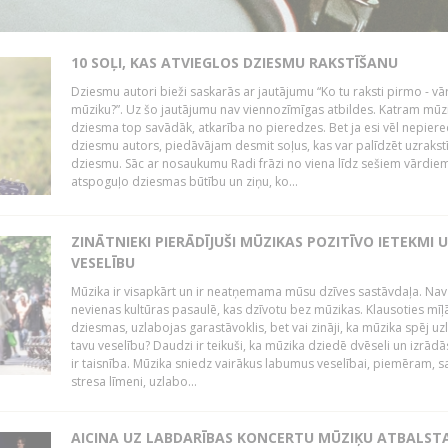
10 SOĻI, KAS ATVIEGLOS DZIESMU RAKSTĪŠANU
Dziesmu autori bieži saskarās ar jautājumu “Ko tu raksti pirmo - vā
mūziku?”. Uz šo jautājumu nav viennozīmīgas atbildes. Katram mūz
dziesma top savādāk, atkarība no pieredzes. Bet ja esi vēl nepiere
dziesmu autors, piedāvājam desmit soļus, kas var palīdzēt uzrakstī
dziesmu. Sāc ar nosaukumu Radi frāzi no viena līdz sešiem vārdiem
atspoguļo dziesmas būtību un ziņu, ko...
ZINĀTNIEKI PIERĀDĪJUŠI MŪZIKAS POZITĪVO IETEKMI 
VESELĪBU
Mūzika ir visapkārt un ir neatņemama mūsu dzīves sastāvdaļa. Nav
nevienas kultūras pasaulē, kas dzīvotu bez mūzikas. Klausoties mīļ
dziesmas, uzlabojas garastāvoklis, bet vai zināji, ka mūzika spēj uz
tavu veselību? Daudzi ir teikuši, ka mūzika dziedē dvēseli un izrādās
ir taisnība. Mūzika sniedz vairākus labumus veselībai, piemēram, 
stresa līmeni, uzlabo...
AICINA UZ LABDARĪBAS KONCERTU MŪZIĶU ATBALST