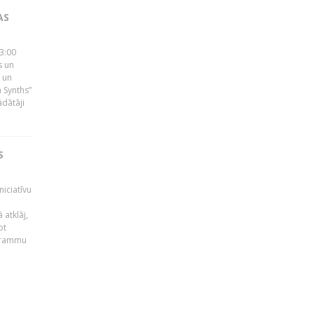
AS
23:00
s un
 un
 Synths”
ādātāji
S
niciatīvu
 atklāj,
ot
ogrammu