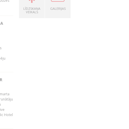
audzes
LĪDZSKAŅA
GALERIJAS
VEIKALS
TA
s
pēju
R
 marta
runātāju
u
ive
dic Hotel