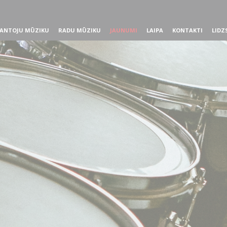
ANTOJU MŪZIKU
RADU MŪZIKU
JAUNUMI
LAIPA
KONTAKTI
LIDZ