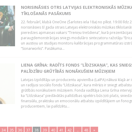
NORISINĀSIES OTRS LATVIJAS ELEKTRONISKĀS MŪZIK
TĪKLOŠANĀS PASĀKUMS
22. februārī, klubā OneOne (Šarlotes iela 18a) no plkst. 19:00 līdz 
norisināsies šī gada otrais Latvijas elektroniskās mūzikas tīklošanā
pieredzes apmaiņas vakars ‘’Treniņu trešdiena’’, kurā prezentācijas
paraugdemonstrācijas sniegs modulāro sintezatoru ražotāju “Erica
un austiņu un studijas monitoru kalibrācijas programmatūras izstr
“Sonarworks”. Pasākuma...
LIENA GRĪNA: RADĪTS FONDS “LĪDZSKAŅA”, KAS SNIEG
PALĪDZĪBU GRŪTĪBĀS NONĀKUŠIEM MŪZIĶIEM
Latvijas Izpildītāju un producentu apvienība (LaIPA) nākusi klajā ar i
un radījusi sociālo fondu “Līdzskaņa”, kura mērķis ir sniegt atbalstu
grūtībās nonākušiem mūziķiem. Fonda vadītāja Liena Grīna intervijā
ka “Līdzskaņa” piedāvātās palīdzības spektrs būs ļoti plašs, sniedz
finansiālu, praktisku un emocionālu atbalstu izpildītājiem un fon
producentiem, lai palīdzētu...
34
35
36
37
38
39
40
41
42
..
48
»